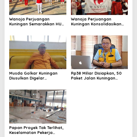
Wanoja Perjuangan
Wanoja Perjuangan
Kuningan Semarakkan HUT
Kuningan Konsolidasikan
ke-8 RI, Indah Nur Aliah:
Organisasi, Dukung
Perempuan Harus Sehat
Kegiatan Positif Generasi
dan Berdaya
Muda
Musda Golkar Kuningan
Rp38 Miliar Disiapkan, 50
Diusulkan Digelar
Paket Jalan Kuningan
September 2026, Panitia
Ditarget Tangani 22
Mulai Matangkan Persiapan
Kilometer
Papan Proyek Tak Terlihat,
Keselamatan Pekerja