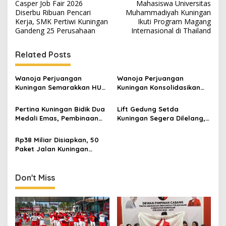
Casper Job Fair 2026
Mahasiswa Universitas
navigation
Diserbu Ribuan Pencari
Muhammadiyah Kuningan
Kerja, SMK Pertiwi Kuningan
Ikuti Program Magang
Gandeng 25 Perusahaan
Internasional di Thailand
Related Posts
Wanoja Perjuangan
Wanoja Perjuangan
Kuningan Semarakkan HUT
Kuningan Konsolidasikan
ke-8 RI, Indah Nur Aliah:
Organisasi, Dukung
Perempuan Harus Sehat
Kegiatan Positif Generasi
Pertina Kuningan Bidik Dua
Lift Gedung Setda
dan Berdaya
Muda
Medali Emas, Pembinaan
Kuningan Segera Dilelang,
Atlet Jadi Prioritas 2026-
Anggaran Naik Jadi Rp1,2
2030
Miliar
Rp38 Miliar Disiapkan, 50
Paket Jalan Kuningan
Ditarget Tangani 22
Kilometer
Don't Miss