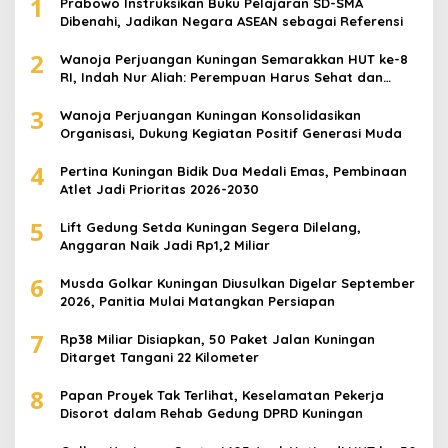
1
Prabowo Instruksikan Buku Pelajaran SD-SMA
Dibenahi, Jadikan Negara ASEAN sebagai Referensi
2
Wanoja Perjuangan Kuningan Semarakkan HUT ke-8
RI, Indah Nur Aliah: Perempuan Harus Sehat dan
Berdaya
3
Wanoja Perjuangan Kuningan Konsolidasikan
Organisasi, Dukung Kegiatan Positif Generasi Muda
4
Pertina Kuningan Bidik Dua Medali Emas, Pembinaan
Atlet Jadi Prioritas 2026-2030
5
Lift Gedung Setda Kuningan Segera Dilelang,
Anggaran Naik Jadi Rp1,2 Miliar
6
Musda Golkar Kuningan Diusulkan Digelar September
2026, Panitia Mulai Matangkan Persiapan
7
Rp38 Miliar Disiapkan, 50 Paket Jalan Kuningan
Ditarget Tangani 22 Kilometer
8
Papan Proyek Tak Terlihat, Keselamatan Pekerja
Disorot dalam Rehab Gedung DPRD Kuningan