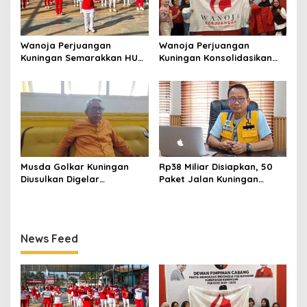
Wanoja Perjuangan
Wanoja Perjuangan
Kuningan Semarakkan HUT
Kuningan Konsolidasikan
ke-8 RI, Indah Nur Aliah:
Organisasi, Dukung
Perempuan Harus Sehat
Kegiatan Positif Generasi
dan Berdaya
Muda
Musda Golkar Kuningan
Rp38 Miliar Disiapkan, 50
Diusulkan Digelar
Paket Jalan Kuningan
September 2026, Panitia
Ditarget Tangani 22
Mulai Matangkan Persiapan
Kilometer
News Feed