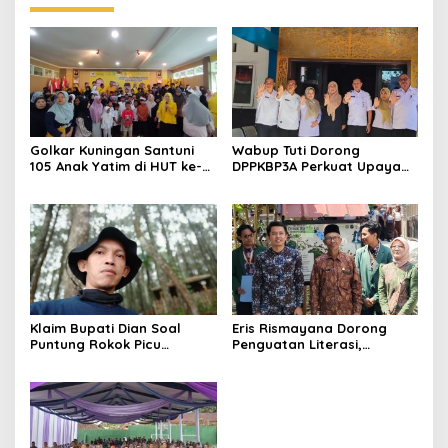
Golkar Kuningan Santuni
Wabup Tuti Dorong
105 Anak Yatim di HUT ke-
DPPKBP3A Perkuat Upaya
50 Bahlil Lahadalia,
Tekan Stunting dan
Doakan Partai Semakin
Tingkatkan Kesejahteraan
Berjaya
Keluarga
Klaim Bupati Dian Soal
Eris Rismayana Dorong
Puntung Rokok Picu
Penguatan Literasi,
Karhutla Dibantah Gema
Resmikan TBM Bersama
Jabar Hejo, Sebut Tak
KKN UIN Sunan Kalijaga di
Sesuai Kajian Ilmiah
Sagaranten