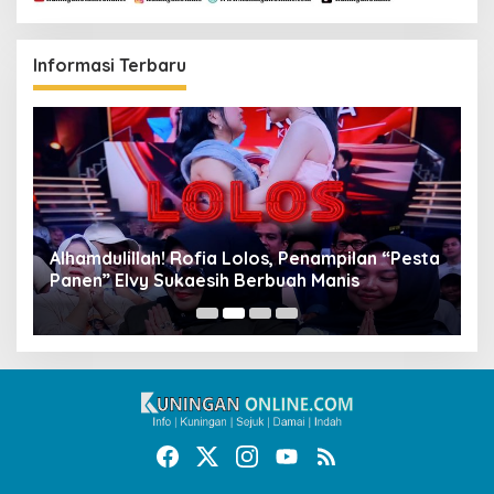
Informasi Terbaru
Alhamdulillah! Rofia Lolos, Penampilan “Pesta
D
Panen” Elvy Sukaesih Berbuah Manis
K
D