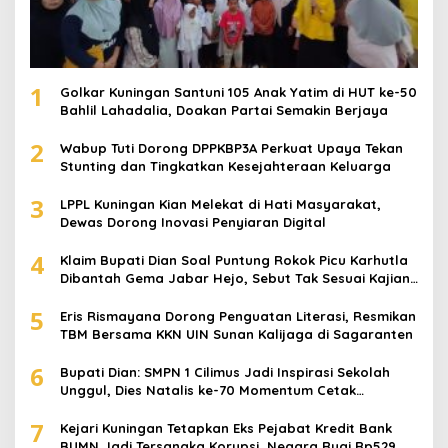
1
Golkar Kuningan Santuni 105 Anak Yatim di HUT ke-50
Bahlil Lahadalia, Doakan Partai Semakin Berjaya
2
Wabup Tuti Dorong DPPKBP3A Perkuat Upaya Tekan
Stunting dan Tingkatkan Kesejahteraan Keluarga
3
LPPL Kuningan Kian Melekat di Hati Masyarakat,
Dewas Dorong Inovasi Penyiaran Digital
4
Klaim Bupati Dian Soal Puntung Rokok Picu Karhutla
Dibantah Gema Jabar Hejo, Sebut Tak Sesuai Kajian
Ilmiah
5
Eris Rismayana Dorong Penguatan Literasi, Resmikan
TBM Bersama KKN UIN Sunan Kalijaga di Sagaranten
6
Bupati Dian: SMPN 1 Cilimus Jadi Inspirasi Sekolah
Unggul, Dies Natalis ke-70 Momentum Cetak
Generasi Emas
7
Kejari Kuningan Tetapkan Eks Pejabat Kredit Bank
BUMN Jadi Tersangka Korupsi, Negara Rugi Rp529