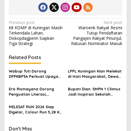
Post
Previous post
Next post
68 KDMP di Kuningan Masih
Waroenk Rakyat Resmi
navigation
Terkendala Lahan,
Tutup Pendaftaran
Diskopdagperin Siapkan
Pangajen Rakyat Pinunjul,
Tiga Strategi
Ratusan Nominator Masuk
Related Posts
Wabup Tuti Dorong
LPPL Kuningan Kian Melekat
DPPKBP3A Perkuat Upaya
di Hati Masyarakat, Dewas
Tekan Stunting dan
Dorong Inovasi Penyiaran
Tingkatkan Kesejahteraan
Digital
Eris Rismayana Dorong
Bupati Dian: SMPN 1 Cilimus
Keluarga
Penguatan Literasi,
Jadi Inspirasi Sekolah
Resmikan TBM Bersama
Unggul, Dies Natalis ke-70
KKN UIN Sunan Kalijaga di
Momentum Cetak Generasi
MELESAT RUN 2026 Siap
Sagaranten
Emas
Digelar, Colour Run 5,28 Km
Jadi Ajang Sport Tourism
dan Promosi Kuningan
Don't Miss