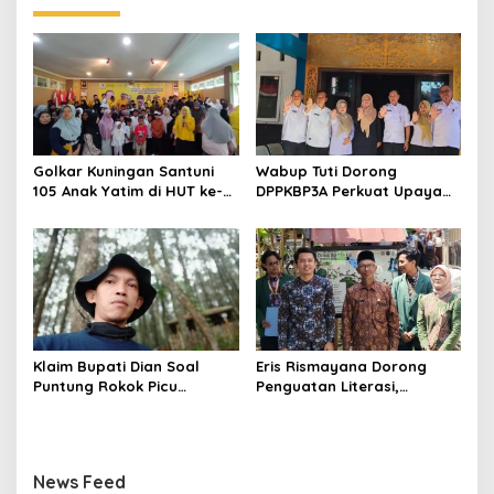
Golkar Kuningan Santuni
Wabup Tuti Dorong
105 Anak Yatim di HUT ke-
DPPKBP3A Perkuat Upaya
50 Bahlil Lahadalia,
Tekan Stunting dan
Doakan Partai Semakin
Tingkatkan Kesejahteraan
Berjaya
Keluarga
Klaim Bupati Dian Soal
Eris Rismayana Dorong
Puntung Rokok Picu
Penguatan Literasi,
Karhutla Dibantah Gema
Resmikan TBM Bersama
Jabar Hejo, Sebut Tak
KKN UIN Sunan Kalijaga di
Sesuai Kajian Ilmiah
Sagaranten
News Feed