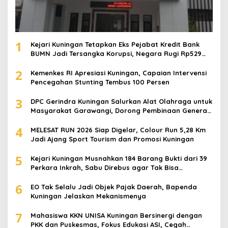
1
Kejari Kuningan Tetapkan Eks Pejabat Kredit Bank
BUMN Jadi Tersangka Korupsi, Negara Rugi Rp529
Juta
2
Kemenkes RI Apresiasi Kuningan, Capaian Intervensi
Pencegahan Stunting Tembus 100 Persen
3
DPC Gerindra Kuningan Salurkan Alat Olahraga untuk
Masyarakat Garawangi, Dorong Pembinaan Generasi
Muda
4
MELESAT RUN 2026 Siap Digelar, Colour Run 5,28 Km
Jadi Ajang Sport Tourism dan Promosi Kuningan
5
Kejari Kuningan Musnahkan 184 Barang Bukti dari 39
Perkara Inkrah, Sabu Direbus agar Tak Bisa
Digunakan Lagi
6
EO Tak Selalu Jadi Objek Pajak Daerah, Bapenda
Kuningan Jelaskan Mekanismenya
7
Mahasiswa KKN UNISA Kuningan Bersinergi dengan
PKK dan Puskesmas, Fokus Edukasi ASI, Cegah