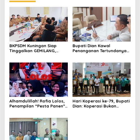
BKPSDM Kuningan Siap
Bupati Dian Kawal
Tinggalkan GEMILANG,
Penanganan Tertundanya
Beralih ke SIMATA BKN
Keberangkatan 95 Jemaah
untuk Perkuat Sistem Merit
Umrah Kuningan, Minta Hak
ASN
Jemaah Dipenuhi
Alhamdulillah! Rofia Lolos,
Hari Koperasi ke-79, Bupati
Penampilan “Pesta Panen”
Dian: Koperasi Bukan
Elvy Sukaesih Berbuah
Sekadar Wadah Ekonomi,
Manis
tapi Membangun
Kesejahteraan