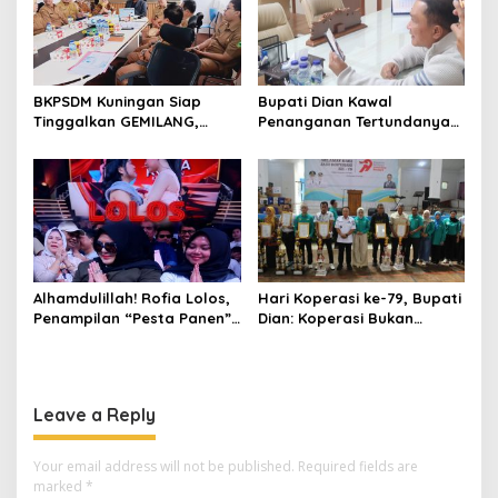
BKPSDM Kuningan Siap
Bupati Dian Kawal
Tinggalkan GEMILANG,
Penanganan Tertundanya
Beralih ke SIMATA BKN
Keberangkatan 95 Jemaah
untuk Perkuat Sistem Merit
Umrah Kuningan, Minta Hak
ASN
Jemaah Dipenuhi
Alhamdulillah! Rofia Lolos,
Hari Koperasi ke-79, Bupati
Penampilan “Pesta Panen”
Dian: Koperasi Bukan
Elvy Sukaesih Berbuah
Sekadar Wadah Ekonomi,
Manis
tapi Membangun
Kesejahteraan
Leave a Reply
Your email address will not be published.
Required fields are
marked
*