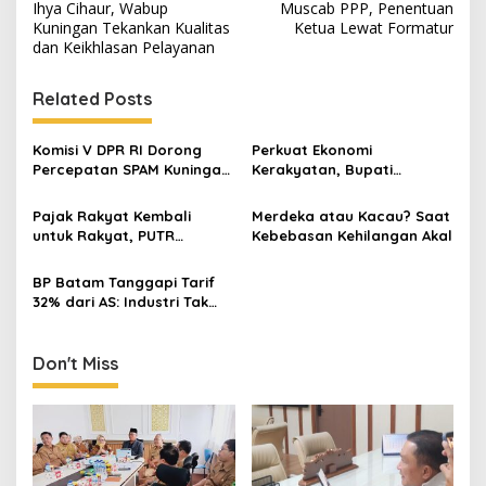
navigation
Ihya Cihaur, Wabup
Muscab PPP, Penentuan
Kuningan Tekankan Kualitas
Ketua Lewat Formatur
dan Keikhlasan Pelayanan
Related Posts
Komisi V DPR RI Dorong
Perkuat Ekonomi
Percepatan SPAM Kuningan,
Kerakyatan, Bupati
Solusi Kekeringan di
Janjikan Pembangunan
Wilayah Timur
Jalan Wisata di Darma
Pajak Rakyat Kembali
Merdeka atau Kacau? Saat
untuk Rakyat, PUTR
Kebebasan Kehilangan Akal
Kuningan Gencarkan
Pembangunan Jalan dari
BP Batam Tanggapi Tarif
Opsen PKB
32% dari AS: Industri Tak
Gentar, Strategi Diperkuat
Don't Miss