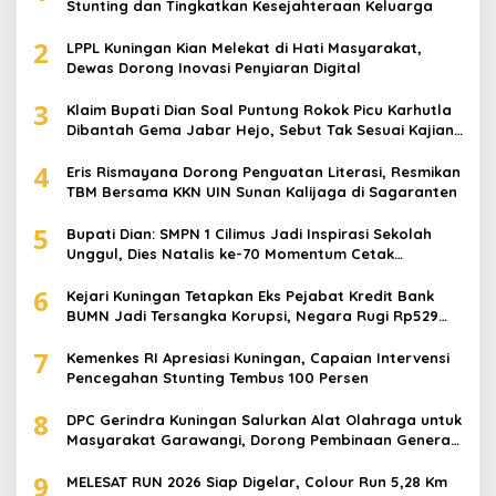
Stunting dan Tingkatkan Kesejahteraan Keluarga
2
LPPL Kuningan Kian Melekat di Hati Masyarakat,
Dewas Dorong Inovasi Penyiaran Digital
3
Klaim Bupati Dian Soal Puntung Rokok Picu Karhutla
Dibantah Gema Jabar Hejo, Sebut Tak Sesuai Kajian
Ilmiah
4
Eris Rismayana Dorong Penguatan Literasi, Resmikan
TBM Bersama KKN UIN Sunan Kalijaga di Sagaranten
5
Bupati Dian: SMPN 1 Cilimus Jadi Inspirasi Sekolah
Unggul, Dies Natalis ke-70 Momentum Cetak
Generasi Emas
6
Kejari Kuningan Tetapkan Eks Pejabat Kredit Bank
BUMN Jadi Tersangka Korupsi, Negara Rugi Rp529
Juta
7
Kemenkes RI Apresiasi Kuningan, Capaian Intervensi
Pencegahan Stunting Tembus 100 Persen
8
DPC Gerindra Kuningan Salurkan Alat Olahraga untuk
Masyarakat Garawangi, Dorong Pembinaan Generasi
Muda
9
MELESAT RUN 2026 Siap Digelar, Colour Run 5,28 Km