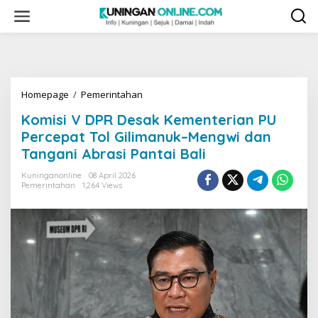
Skip
to
content
Komisi
Homepage
/
Pemerintahan
V
Komisi V DPR Desak Kementerian PU
DPR
Desak
Percepat Tol Gilimanuk–Mengwi dan
Kementerian
Tangani Abrasi Pantai Bali
PU
Percepat
Kuninganonline
08 April 2026
Tol
Pemerintahan
1,264 Views
Gilimanuk–
Mengwi
dan
Tangani
Abrasi
Pantai
Bali