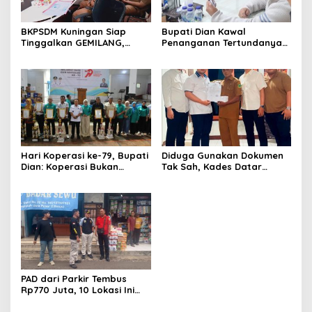
BKPSDM Kuningan Siap
Bupati Dian Kawal
Tinggalkan GEMILANG,
Penanganan Tertundanya
Beralih ke SIMATA BKN
Keberangkatan 95 Jemaah
untuk Perkuat Sistem Merit
Umrah Kuningan, Minta Hak
ASN
Jemaah Dipenuhi
Hari Koperasi ke-79, Bupati
Diduga Gunakan Dokumen
Dian: Koperasi Bukan
Tak Sah, Kades Datar
Sekadar Wadah Ekonomi,
Laporkan PT Bhakti Artha
tapi Membangun
Mulya ke Polisi
Kesejahteraan
PAD dari Parkir Tembus
Rp770 Juta, 10 Lokasi Ini
Jadi Andalan Kuningan