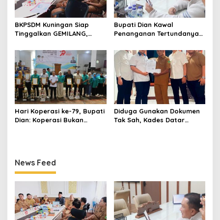
BKPSDM Kuningan Siap
Bupati Dian Kawal
Tinggalkan GEMILANG,
Penanganan Tertundanya
Beralih ke SIMATA BKN
Keberangkatan 95 Jemaah
untuk Perkuat Sistem Merit
Umrah Kuningan, Minta Hak
ASN
Jemaah Dipenuhi
Hari Koperasi ke-79, Bupati
Diduga Gunakan Dokumen
Dian: Koperasi Bukan
Tak Sah, Kades Datar
Sekadar Wadah Ekonomi,
Laporkan PT Bhakti Artha
tapi Membangun
Mulya ke Polisi
Kesejahteraan
News Feed