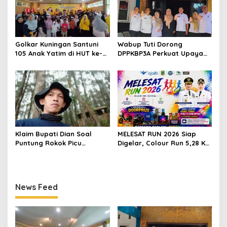
Golkar Kuningan Santuni
Wabup Tuti Dorong
105 Anak Yatim di HUT ke-
DPPKBP3A Perkuat Upaya
50 Bahlil Lahadalia,
Tekan Stunting dan
Doakan Partai Semakin
Tingkatkan Kesejahteraan
Berjaya
Keluarga
Klaim Bupati Dian Soal
MELESAT RUN 2026 Siap
Puntung Rokok Picu
Digelar, Colour Run 5,28 Km
Karhutla Dibantah Gema
Jadi Ajang Sport Tourism
Jabar Hejo, Sebut Tak
dan Promosi Kuningan
Sesuai Kajian Ilmiah
News Feed