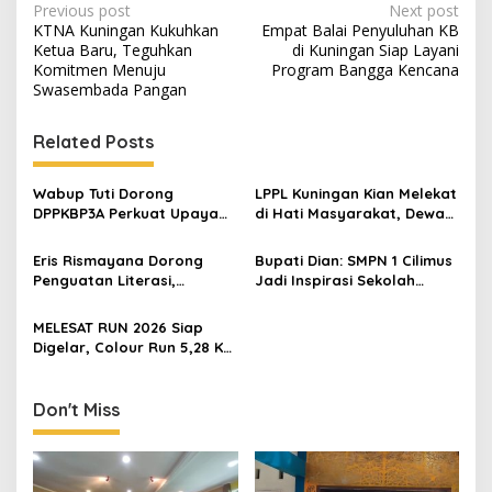
Post
Previous post
Next post
KTNA Kuningan Kukuhkan
Empat Balai Penyuluhan KB
navigation
Ketua Baru, Teguhkan
di Kuningan Siap Layani
Komitmen Menuju
Program Bangga Kencana
Swasembada Pangan
Related Posts
Wabup Tuti Dorong
LPPL Kuningan Kian Melekat
DPPKBP3A Perkuat Upaya
di Hati Masyarakat, Dewas
Tekan Stunting dan
Dorong Inovasi Penyiaran
Tingkatkan Kesejahteraan
Digital
Eris Rismayana Dorong
Bupati Dian: SMPN 1 Cilimus
Keluarga
Penguatan Literasi,
Jadi Inspirasi Sekolah
Resmikan TBM Bersama
Unggul, Dies Natalis ke-70
KKN UIN Sunan Kalijaga di
Momentum Cetak Generasi
MELESAT RUN 2026 Siap
Sagaranten
Emas
Digelar, Colour Run 5,28 Km
Jadi Ajang Sport Tourism
dan Promosi Kuningan
Don't Miss