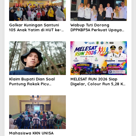
Golkar Kuningan Santuni
Wabup Tuti Dorong
105 Anak Yatim di HUT ke-
DPPKBP3A Perkuat Upaya
50 Bahlil Lahadalia,
Tekan Stunting dan
Doakan Partai Semakin
Tingkatkan Kesejahteraan
Berjaya
Keluarga
Klaim Bupati Dian Soal
MELESAT RUN 2026 Siap
Puntung Rokok Picu
Digelar, Colour Run 5,28 Km
Karhutla Dibantah Gema
Jadi Ajang Sport Tourism
Jabar Hejo, Sebut Tak
dan Promosi Kuningan
Sesuai Kajian Ilmiah
Mahasiswa KKN UNISA