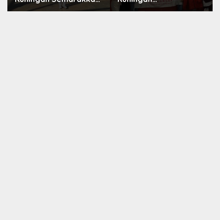
HUT ke-8 RI, Indah Nur
Konsolidasikan
Aliah: Perempuan
Organisasi, Dukung
Harus Sehat dan
Kegiatan Positif
Berdaya
Generasi Muda