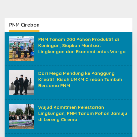
PNM Cirebon
PNM Tanam 200 Pohon Produktif di
Kuningan, Siapkan Manfaat
Lingkungan dan Ekonomi untuk Warga
Dari Mega Mendung ke Panggung
Kreatif: Kisah UMKM Cirebon Tumbuh
Bersama PNM
Wujud Komitmen Pelestarian
Lingkungan, PNM Tanam Pohon Jamuju
di Lereng Ciremai