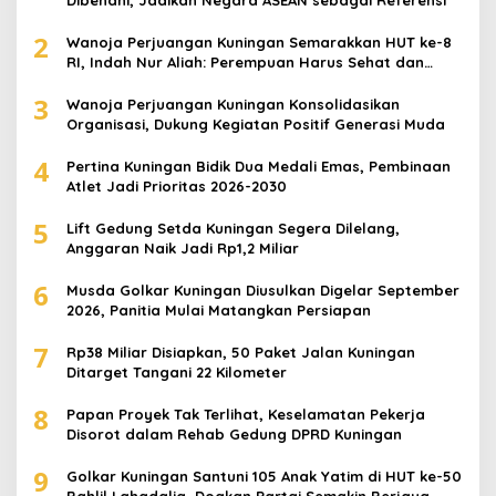
Dibenahi, Jadikan Negara ASEAN sebagai Referensi
2
Wanoja Perjuangan Kuningan Semarakkan HUT ke-8
RI, Indah Nur Aliah: Perempuan Harus Sehat dan
Berdaya
3
Wanoja Perjuangan Kuningan Konsolidasikan
Organisasi, Dukung Kegiatan Positif Generasi Muda
4
Pertina Kuningan Bidik Dua Medali Emas, Pembinaan
Atlet Jadi Prioritas 2026-2030
5
Lift Gedung Setda Kuningan Segera Dilelang,
Anggaran Naik Jadi Rp1,2 Miliar
6
Musda Golkar Kuningan Diusulkan Digelar September
2026, Panitia Mulai Matangkan Persiapan
7
Rp38 Miliar Disiapkan, 50 Paket Jalan Kuningan
Ditarget Tangani 22 Kilometer
8
Papan Proyek Tak Terlihat, Keselamatan Pekerja
Disorot dalam Rehab Gedung DPRD Kuningan
9
Golkar Kuningan Santuni 105 Anak Yatim di HUT ke-50