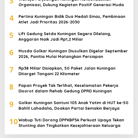
3
Organisasi, Dukung Kegiatan Positif Generasi Muda
4
Pertina Kuningan Bidik Dua Medali Emas, Pembinaan
Atlet Jadi Prioritas 2026-2030
5
Lift Gedung Setda Kuningan Segera Dilelang,
Anggaran Naik Jadi Rp1,2 Miliar
6
Musda Golkar Kuningan Diusulkan Digelar September
2026, Panitia Mulai Matangkan Persiapan
7
Rp38 Miliar Disiapkan, 50 Paket Jalan Kuningan
Ditarget Tangani 22 Kilometer
8
Papan Proyek Tak Terlihat, Keselamatan Pekerja
Disorot dalam Rehab Gedung DPRD Kuningan
9
Golkar Kuningan Santuni 105 Anak Yatim di HUT ke-50
Bahlil Lahadalia, Doakan Partai Semakin Berjaya
10
Wabup Tuti Dorong DPPKBP3A Perkuat Upaya Tekan
Stunting dan Tingkatkan Kesejahteraan Keluarga