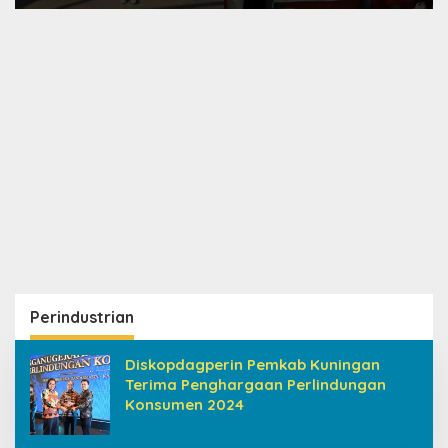
HUT ke-8 RI, Indah Nur
Konsolidasikan
Aliah: Perempuan
Organisasi, Dukung
Harus Sehat dan
Kegiatan Positif
Berdaya
Generasi Muda
Perindustrian
Diskopdagperin Pemkab Kuningan
Terima Penghargaan Perlindungan
Konsumen 2024