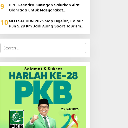
9
DPC Gerindra Kuningan Salurkan Alat
Olahraga untuk Masyarakat
Garawangi, Dorong Pembinaan
10
Generasi Muda
MELESAT RUN 2026 Siap Digelar, Colour
Run 5,28 Km Jadi Ajang Sport Tourism
dan Promosi Kuningan
Search
for: