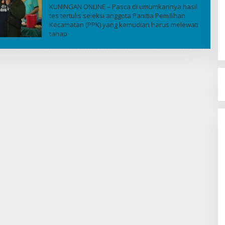
Kuninganonline
KUNINGAN ONLINE – Pasca di umumkannya hasil
tes tertulis seleksi anggota Panitia Pemilihan
Kecamatan (PPK) yang kemudian harus melewati
tahap