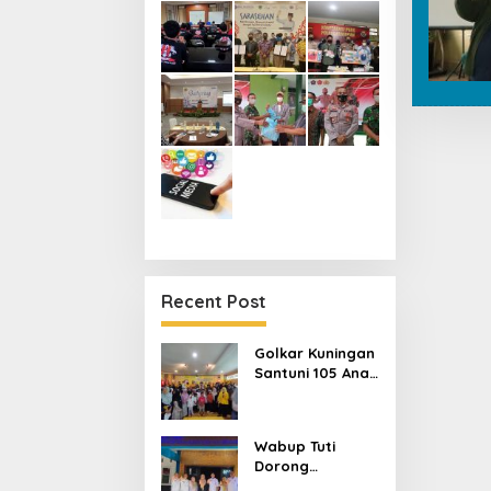
Recent Post
Golkar Kuningan
Santuni 105 Anak
Yatim di HUT ke-
50 Bahlil
Lahadalia,
Wabup Tuti
Doakan Partai
Dorong
Semakin Berjaya
DPPKBP3A