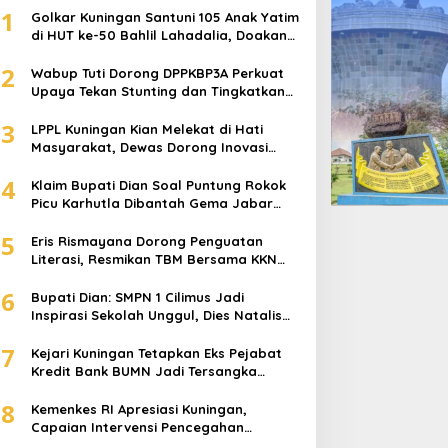
1
Golkar Kuningan Santuni 105 Anak Yatim
di HUT ke-50 Bahlil Lahadalia, Doakan
Partai Semakin Berjaya
2
Wabup Tuti Dorong DPPKBP3A Perkuat
Upaya Tekan Stunting dan Tingkatkan
Kesejahteraan Keluarga
3
LPPL Kuningan Kian Melekat di Hati
Masyarakat, Dewas Dorong Inovasi
Penyiaran Digital
4
Klaim Bupati Dian Soal Puntung Rokok
Picu Karhutla Dibantah Gema Jabar
Hejo, Sebut Tak Sesuai Kajian Ilmiah
5
Eris Rismayana Dorong Penguatan
ris Rismayana Dorong
Golkar Kuningan Santuni
Literasi, Resmikan TBM Bersama KKN
UIN Sunan Kalijaga di Sagaranten
enguatan Literasi,
105 Anak Yatim di HUT ke-
6
Bupati Dian: SMPN 1 Cilimus Jadi
esmikan TBM Bersama
50 Bahlil Lahadalia,
Inspirasi Sekolah Unggul, Dies Natalis
KN UIN Sunan Kalijaga di
Doakan Partai Semakin
ke-70 Momentum Cetak Generasi Emas
agaranten
Berjaya
7
Kejari Kuningan Tetapkan Eks Pejabat
Kredit Bank BUMN Jadi Tersangka
Korupsi, Negara Rugi Rp529 Juta
8
Kemenkes RI Apresiasi Kuningan,
Capaian Intervensi Pencegahan
Stunting Tembus 100 Persen