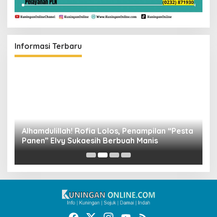
Informasi Terbaru
Alhamdulillah! Rofia Lolos, Penampilan “Pesta
D
Panen” Elvy Sukaesih Berbuah Manis
K
D