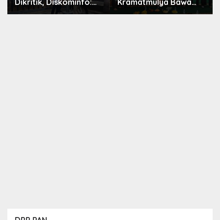
Dikritik, Diskominfo:
Kramatmulya Bawa
CCTV Membantu
Pesan Ekoteologi,
Penelusuran Kasus
Bersihkan Masjid
Kejahatan
Sekaligus Tanam
Pohon
DPP PAN