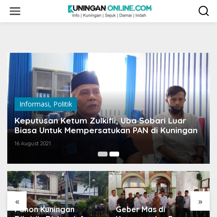
Skip
to
content
Informasi
,
Politik
Keputusan Ketum Zulkifli, Uba Sobari Luar
Biasa Untuk Mempersatukan PAN di Kuningan
16 August 2021
«
»
Panon Kuningan
Geber Mas di