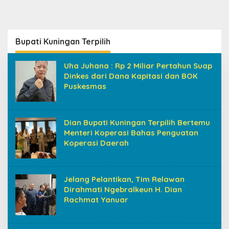
Bupati Kuningan Terpilih
Uha Juhana : Rp 2 Miliar Pertahun Suap
Dinkes dari Dana Kapitasi dan BOK
Puskesmas
Dian Bupati Kuningan Terpilih Bertemu
Menteri Koperasi Bahas Penguatan
Koperasi Daerah
Jelang Pelantikan, Tim Relawan
Dirahmati Ngebralkeun H. Dian
Rachmat Yanuar