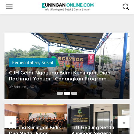
Skip
to
content
Pemerintahan
,
Sosial
GJH Gelar Ngayuga Bumi Kuningan, Dian
Rachmat Yanuar : Canangkan Program
Insentif untuk Desa Peduli Lingkungan
09 February 2025
«
»
Pertina Kuningan Bidik
Lift Gedung Setda
Dua Medali Emas,
Kuningan Segera