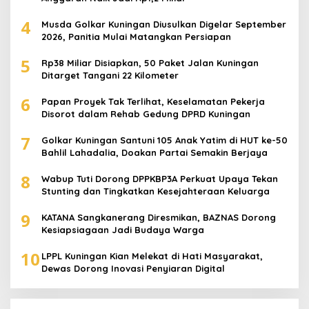
4
Musda Golkar Kuningan Diusulkan Digelar September
2026, Panitia Mulai Matangkan Persiapan
5
Rp38 Miliar Disiapkan, 50 Paket Jalan Kuningan
Ditarget Tangani 22 Kilometer
6
Papan Proyek Tak Terlihat, Keselamatan Pekerja
Disorot dalam Rehab Gedung DPRD Kuningan
7
Golkar Kuningan Santuni 105 Anak Yatim di HUT ke-50
Bahlil Lahadalia, Doakan Partai Semakin Berjaya
8
Wabup Tuti Dorong DPPKBP3A Perkuat Upaya Tekan
Stunting dan Tingkatkan Kesejahteraan Keluarga
9
KATANA Sangkanerang Diresmikan, BAZNAS Dorong
Kesiapsiagaan Jadi Budaya Warga
10
LPPL Kuningan Kian Melekat di Hati Masyarakat,
Dewas Dorong Inovasi Penyiaran Digital