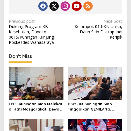
Post
Previous post
Next post
Dukung Program KB-
Kelompok 01 KKN Unisa,
navigation
Kesehatan, Dandim
Daun Sirih Disulap Jadi
0615/Kuningan Kunjungi
Keripik
Poskesdes Wanasaraya
Don't Miss
LPPL Kuningan Kian Melekat
BKPSDM Kuningan Siap
di Hati Masyarakat, Dewas
Tinggalkan GEMILANG,
Dorong Inovasi Penyiaran
Beralih ke SIMATA BKN
Digital
untuk Perkuat Sistem Merit
ASN