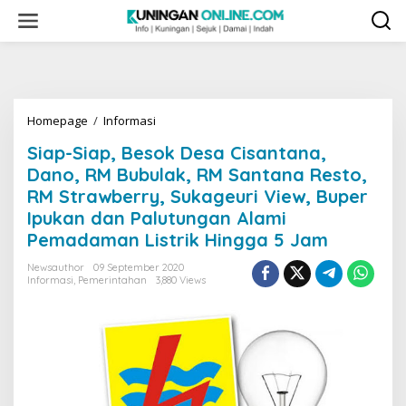
Skip
to
content
Siap-
Homepage
/
Informasi
Siap,
Siap-Siap, Besok Desa Cisantana,
Besok
Desa
Dano, RM Bubulak, RM Santana Resto,
Cisantana,
RM Strawberry, Sukageuri View, Buper
Dano,
Ipukan dan Palutungan Alami
RM
Bubulak,
Pemadaman Listrik Hingga 5 Jam
RM
Santana
Newsauthor
09 September 2020
Informasi
,
Pemerintahan
3,880 Views
Resto,
RM
Strawberry,
Sukageuri
View,
Buper
Ipukan
dan