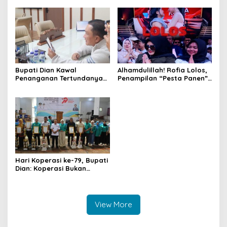
Digital
untuk Perkuat Sistem Merit
ASN
Bupati Dian Kawal
Alhamdulillah! Rofia Lolos,
Penanganan Tertundanya
Penampilan “Pesta Panen”
Keberangkatan 95 Jemaah
Elvy Sukaesih Berbuah
Umrah Kuningan, Minta Hak
Manis
Jemaah Dipenuhi
Hari Koperasi ke-79, Bupati
Dian: Koperasi Bukan
Sekadar Wadah Ekonomi,
tapi Membangun
Kesejahteraan
View More