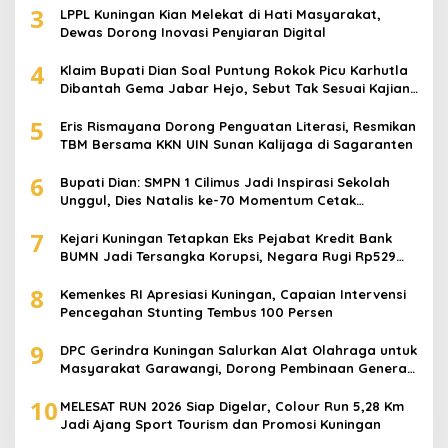
3
LPPL Kuningan Kian Melekat di Hati Masyarakat,
Dewas Dorong Inovasi Penyiaran Digital
4
Klaim Bupati Dian Soal Puntung Rokok Picu Karhutla
Dibantah Gema Jabar Hejo, Sebut Tak Sesuai Kajian
Ilmiah
5
Eris Rismayana Dorong Penguatan Literasi, Resmikan
TBM Bersama KKN UIN Sunan Kalijaga di Sagaranten
6
Bupati Dian: SMPN 1 Cilimus Jadi Inspirasi Sekolah
Unggul, Dies Natalis ke-70 Momentum Cetak
Generasi Emas
7
Kejari Kuningan Tetapkan Eks Pejabat Kredit Bank
BUMN Jadi Tersangka Korupsi, Negara Rugi Rp529
Juta
8
Kemenkes RI Apresiasi Kuningan, Capaian Intervensi
Pencegahan Stunting Tembus 100 Persen
9
DPC Gerindra Kuningan Salurkan Alat Olahraga untuk
Masyarakat Garawangi, Dorong Pembinaan Generasi
Muda
10
MELESAT RUN 2026 Siap Digelar, Colour Run 5,28 Km
Jadi Ajang Sport Tourism dan Promosi Kuningan