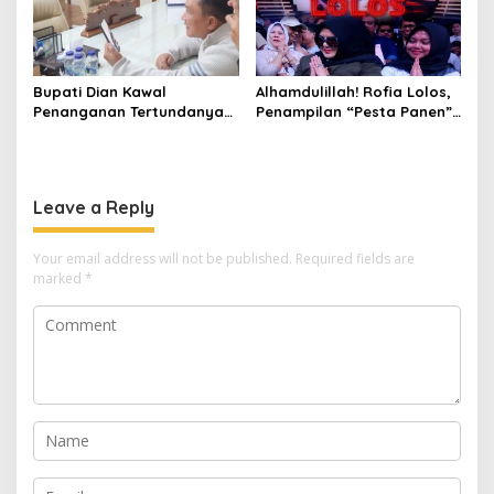
Bupati Dian Kawal
Alhamdulillah! Rofia Lolos,
Penanganan Tertundanya
Penampilan “Pesta Panen”
Keberangkatan 95 Jemaah
Elvy Sukaesih Berbuah
Umrah Kuningan, Minta Hak
Manis
Jemaah Dipenuhi
Leave a Reply
Your email address will not be published.
Required fields are
marked
*