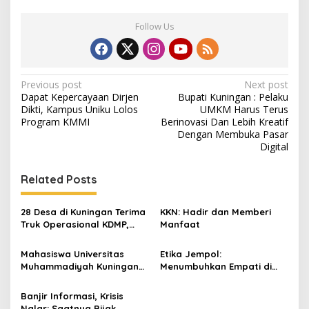
Follow Us
Post
Previous post
Next post
Dapat Kepercayaan Dirjen
Bupati Kuningan : Pelaku
navigation
Dikti, Kampus Uniku Lolos
UMKM Harus Terus
Program KMMI
Berinovasi Dan Lebih Kreatif
Dengan Membuka Pasar
Digital
Related Posts
28 Desa di Kuningan Terima
KKN: Hadir dan Memberi
Truk Operasional KDMP,
Manfaat
Kodim 0615 Salurkan
Bertahap
Mahasiswa Universitas
Etika Jempol:
Muhammadiyah Kuningan
Menumbuhkan Empati di
Ikuti Program Magang
Tengah Anonimitas Digital
Internasional di Thailand
Banjir Informasi, Krisis
Nalar: Saatnya Bijak