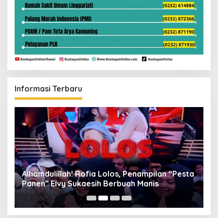
Informasi Terbaru
Alhamdulillah! Rofia Lolos, Penampilan “Pesta
D
Panen” Elvy Sukaesih Berbuah Manis
K
D