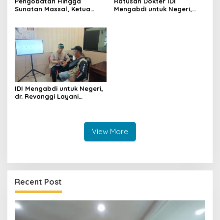
Pengobatan Hingga
Ratusan Dokter IDI
Sunatan Massal, Ketua
Mengabdi untuk Negeri,
Panitia dr Agah Tegaskan
Bawa 11 Layanan Spesialis
IDI Kuningan Hadirkan
hingga Sunatan Massal
Layanan Kesehatan Gratis
untuk Warga Perbatasan
di Cibingbin
IDI Mengabdi untuk Negeri,
dr. Revanggi Layani
Pemeriksaan Mata Gratis di
Cibingbin, Warga Sambut
Antusias
View More
Recent Post