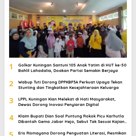
1
Golkar Kuningan Santuni 105 Anak Yatim di HUT ke-50
Bahlil Lahadalia, Doakan Partai Semakin Berjaya
2
Wabup Tuti Dorong DPPKBP3A Perkuat Upaya Tekan
Stunting dan Tingkatkan Kesejahteraan Keluarga
3
LPPL Kuningan Kian Melekat di Hati Masyarakat,
Dewas Dorong Inovasi Penyiaran Digital
4
Klaim Bupati Dian Soal Puntung Rokok Picu Karhutla
Dibantah Gema Jabar Hejo, Sebut Tak Sesuai Kajian
Ilmiah
5
Eris Rismayana Dorong Penguatan Literasi, Resmikan