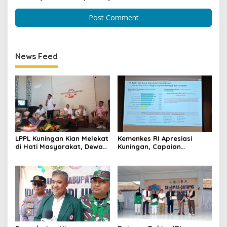
News Feed
LPPL Kuningan Kian Melekat
Kemenkes RI Apresiasi
di Hati Masyarakat, Dewas
Kuningan, Capaian
Dorong Inovasi Penyiaran
Intervensi Pencegahan
Digital
Stunting Tembus 100 Persen