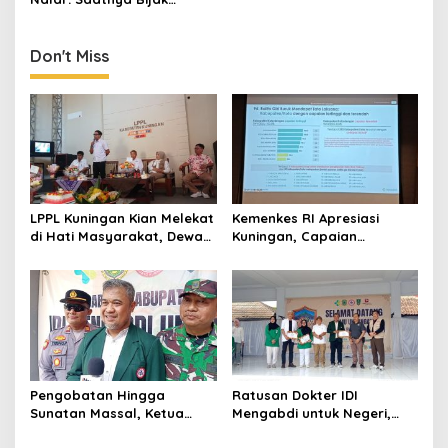
Bermedia Sosial
Don't Miss
LPPL Kuningan Kian Melekat
Kemenkes RI Apresiasi
di Hati Masyarakat, Dewas
Kuningan, Capaian
Dorong Inovasi Penyiaran
Intervensi Pencegahan
Digital
Stunting Tembus 100 Persen
Pengobatan Hingga
Ratusan Dokter IDI
Sunatan Massal, Ketua
Mengabdi untuk Negeri,
Panitia dr Agah Tegaskan
Bawa 11 Layanan Spesialis