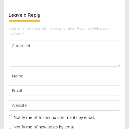
IDI Kuningan Hadirkan
hingga Sunatan Massal
Layanan Kesehatan Gratis
untuk Warga Perbatasan
di Cibingbin
Leave a Reply
Your email address will not be published.
Required fields are
marked
*
Notify me of follow-up comments by email.
Notify me of new posts by email.