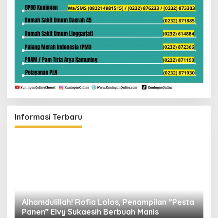
Informasi Terbaru
Alhamdulillah! Rofia Lolos, Penampilan “Pesta
D
Panen” Elvy Sukaesih Berbuah Manis
K