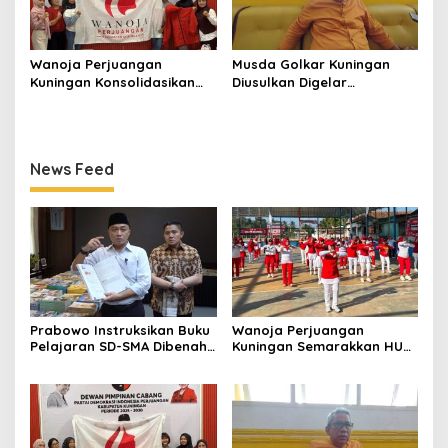
Wanoja Perjuangan
Musda Golkar Kuningan
Kuningan Konsolidasikan
Diusulkan Digelar
Organisasi, Dukung
September 2026, Panitia
Kegiatan Positif Generasi
Mulai Matangkan Persiapan
Muda
News Feed
Prabowo Instruksikan Buku
Wanoja Perjuangan
Pelajaran SD-SMA Dibenahi,
Kuningan Semarakkan HUT
Jadikan Negara ASEAN
ke-8 RI, Indah Nur Aliah:
sebagai Referensi
Perempuan Harus Sehat
dan Berdaya