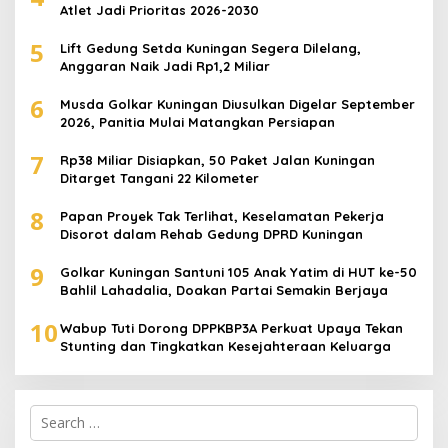
Atlet Jadi Prioritas 2026-2030
5
Lift Gedung Setda Kuningan Segera Dilelang,
Anggaran Naik Jadi Rp1,2 Miliar
6
Musda Golkar Kuningan Diusulkan Digelar September
2026, Panitia Mulai Matangkan Persiapan
7
Rp38 Miliar Disiapkan, 50 Paket Jalan Kuningan
Ditarget Tangani 22 Kilometer
8
Papan Proyek Tak Terlihat, Keselamatan Pekerja
Disorot dalam Rehab Gedung DPRD Kuningan
9
Golkar Kuningan Santuni 105 Anak Yatim di HUT ke-50
Bahlil Lahadalia, Doakan Partai Semakin Berjaya
10
Wabup Tuti Dorong DPPKBP3A Perkuat Upaya Tekan
Stunting dan Tingkatkan Kesejahteraan Keluarga
Search
for: