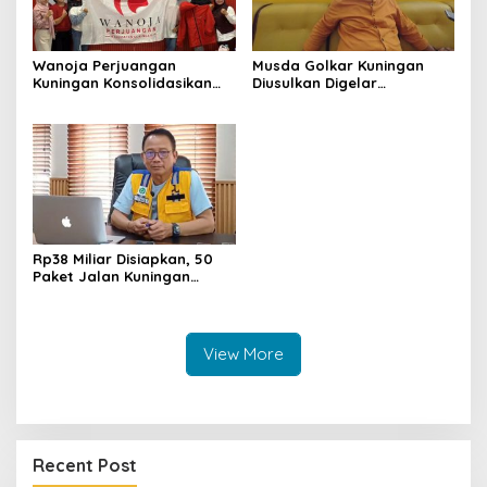
Wanoja Perjuangan
Musda Golkar Kuningan
Kuningan Konsolidasikan
Diusulkan Digelar
Organisasi, Dukung
September 2026, Panitia
Kegiatan Positif Generasi
Mulai Matangkan Persiapan
Muda
Rp38 Miliar Disiapkan, 50
Paket Jalan Kuningan
Ditarget Tangani 22
Kilometer
View More
Recent Post