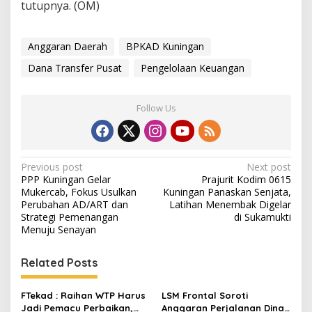
tutupnya. (OM)
Anggaran Daerah
BPKAD Kuningan
Dana Transfer Pusat
Pengelolaan Keuangan
Follow Us
Post
Previous post
Next post
PPP Kuningan Gelar
Prajurit Kodim 0615
navigation
Mukercab, Fokus Usulkan
Kuningan Panaskan Senjata,
Perubahan AD/ART dan
Latihan Menembak Digelar
Strategi Pemenangan
di Sukamukti
Menuju Senayan
Related Posts
FTekad : Raihan WTP Harus
LSM Frontal Soroti
Jadi Pemacu Perbaikan,
Anggaran Perjalanan Dinas