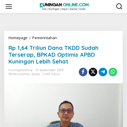
Skip
to
content
Rp
Homepage
/
Pemerintahan
1,64
Rp 1,64 Triliun Dana TKDD Sudah
Triliun
Dana
Terserap, BPKAD Optimis APBD
TKDD
Kuningan Lebih Sehat
Sudah
Terserap,
Kuninganonline
15 September 2025
BPKAD
Pemerintahan
,
Sosial
2,445 Views
Optimis
APBD
Kuningan
Lebih
Sehat