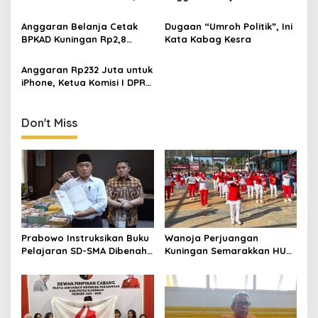
Bukan Alasan Berpuas Diri
BPKAD Kuningan Rp1,2
Miliar, Sebut Bertentangan
Anggaran Belanja Cetak
Dugaan “Umroh Politik”, Ini
dengan Semangat Efisiensi
BPKAD Kuningan Rp2,8
Kata Kabag Kesra
Miliar Disorot, LSM Frontal
Minta Transparansi
Anggaran Rp232 Juta untuk
iPhone, Ketua Komisi I DPRD
Kuningan: Sangat
Disayangkan
Don't Miss
Prabowo Instruksikan Buku
Wanoja Perjuangan
Pelajaran SD-SMA Dibenahi,
Kuningan Semarakkan HUT
Jadikan Negara ASEAN
ke-8 RI, Indah Nur Aliah:
sebagai Referensi
Perempuan Harus Sehat
dan Berdaya