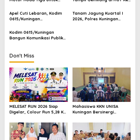
KDMP Tahap Kedua, Kuwu
80 Kodam III/Siliwangi
Desa Ciangir Siap
Apel Cuti Lebaran, Kodim
Tanam Jagung Kuartal I
Maksimalkan
0615/Kuningan
2026, Polres Kuningan
Berangkatkan 179 Personel
Garap 22,51 Hektare Lahan
Gelombang Pertama
Kodim 0615/Kuningan
Bangun Komunikasi Publik
Melalui Silaturahmi
Bersama Insan Media
Don't Miss
MELESAT RUN 2026 Siap
Mahasiswa KKN UNISA
Digelar, Colour Run 5,28 Km
Kuningan Bersinergi
Jadi Ajang Sport Tourism
dengan PKK dan
dan Promosi Kuningan
Puskesmas, Fokus Edukasi
ASI, Cegah Stunting hingga
Perawatan Lansia