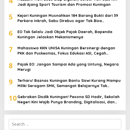
4
Jadi Ajang Sport Tourism dan Promosi Kuningan
5
Kejari Kuningan Musnahkan 184 Barang Bukti dari 39
Perkara Inkrah, Sabu Direbus agar Tak Bisa
Digunakan Lagi
6
EO Tak Selalu Jadi Objek Pajak Daerah, Bapenda
Kuningan Jelaskan Mekanismenya
7
Mahasiswa KKN UNISA Kuningan Bersinergi dengan
PKK dan Puskesmas, Fokus Edukasi ASI, Cegah
Stunting hingga Perawatan Lansia
8
Pajak EO: Jangan Sampai Ada yang Untung, Negara
Merugi
9
Terharu! Baznas Kuningan Bantu Siswi Kurang Mampu
Miliki Seragam SMK, Semangat Belajarnya Tak
Pernah Padam
10
Gebrakan Disdik Kuningan! Pesona SD Hadir, Sekolah
Negeri Kini Wajib Punya Branding, Digitalisasi, dan
Robotika
Search
for: