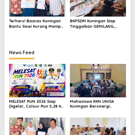
Terharu! Baznas Kuningan
BKPSDM Kuningan Siap
Bantu Siswi Kurang Mampu
Tinggalkan GEMILANG,
Miliki Seragam SMK,
Beralih ke SIMATA BKN
Semangat Belajarnya Tak
untuk Perkuat Sistem Merit
Pernah Padam
ASN
News Feed
MELESAT RUN 2026 Siap
Mahasiswa KKN UNISA
Digelar, Colour Run 5,28 Km
Kuningan Bersinergi
Jadi Ajang Sport Tourism
dengan PKK dan
dan Promosi Kuningan
Puskesmas, Fokus Edukasi
ASI, Cegah Stunting hingga
Perawatan Lansia