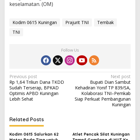
keselamatan. (OM)
Kodim 0615 Kuningan
Prajurit TNI
Tembak
TNI
Follow Us
Post
Previous post
Next post
Rp 1,64 Triliun Dana TKDD
Bupati Dian Sambut
navigation
Sudah Terserap, BPKAD
Kehadiran Yonif TP 839/SA,
Optimis APBD Kuningan
Kolaborasi TNI–Pemkab
Lebih Sehat
Siap Perkuat Pembangunan
Kuningan
Related Posts
Kodim 0615 Salurkan 62
Atlet Pencak Silat Kuningan
Motor Roda Tiga untuk
Tampil Gemilang di HUT Ke-