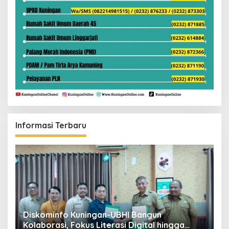
Informasi Terbaru
ta
Diskominfo Kuningan-UBHI Bangun
K
Kolaborasi, Fokus Literasi Digital hingga
V