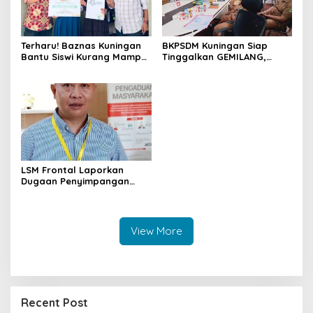
Terharu! Baznas Kuningan
BKPSDM Kuningan Siap
Bantu Siswi Kurang Mampu
Tinggalkan GEMILANG,
Miliki Seragam SMK,
Beralih ke SIMATA BKN
Semangat Belajarnya Tak
untuk Perkuat Sistem Merit
Pernah Padam
ASN
LSM Frontal Laporkan
Dugaan Penyimpangan
Dana GU Disdik Rp3,1 Miliar
ke KPK, Uha: APBD Bukan
Dana Talangan Pejabat
View More
Recent Post