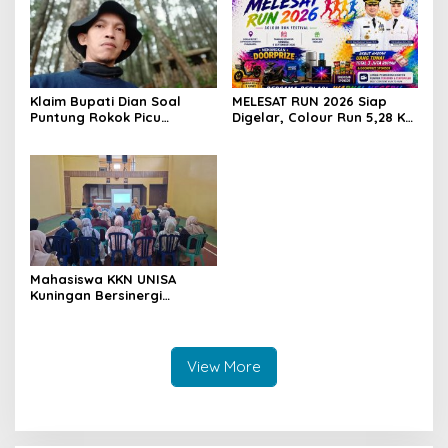
Klaim Bupati Dian Soal
MELESAT RUN 2026 Siap
Puntung Rokok Picu
Digelar, Colour Run 5,28 Km
Karhutla Dibantah Gema
Jadi Ajang Sport Tourism
Jabar Hejo, Sebut Tak
dan Promosi Kuningan
Sesuai Kajian Ilmiah
Mahasiswa KKN UNISA
Kuningan Bersinergi
dengan PKK dan
Puskesmas, Fokus Edukasi
ASI, Cegah Stunting hingga
Perawatan Lansia
View More