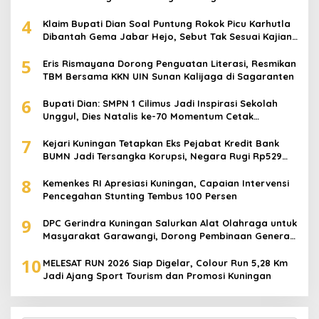
4
Klaim Bupati Dian Soal Puntung Rokok Picu Karhutla
Dibantah Gema Jabar Hejo, Sebut Tak Sesuai Kajian
Ilmiah
5
Eris Rismayana Dorong Penguatan Literasi, Resmikan
TBM Bersama KKN UIN Sunan Kalijaga di Sagaranten
6
Bupati Dian: SMPN 1 Cilimus Jadi Inspirasi Sekolah
Unggul, Dies Natalis ke-70 Momentum Cetak
Generasi Emas
7
Kejari Kuningan Tetapkan Eks Pejabat Kredit Bank
BUMN Jadi Tersangka Korupsi, Negara Rugi Rp529
Juta
8
Kemenkes RI Apresiasi Kuningan, Capaian Intervensi
Pencegahan Stunting Tembus 100 Persen
9
DPC Gerindra Kuningan Salurkan Alat Olahraga untuk
Masyarakat Garawangi, Dorong Pembinaan Generasi
Muda
10
MELESAT RUN 2026 Siap Digelar, Colour Run 5,28 Km
Jadi Ajang Sport Tourism dan Promosi Kuningan