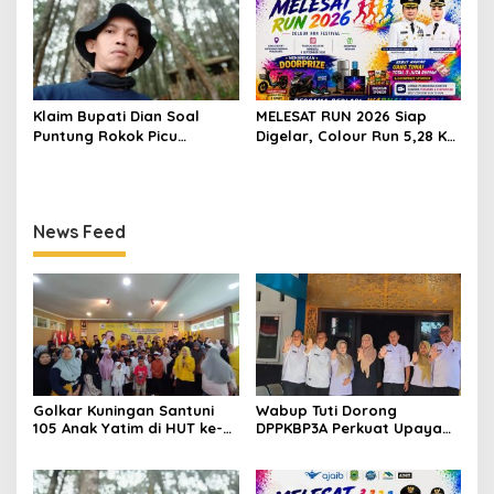
Berjaya
Keluarga
Klaim Bupati Dian Soal
MELESAT RUN 2026 Siap
Puntung Rokok Picu
Digelar, Colour Run 5,28 Km
Karhutla Dibantah Gema
Jadi Ajang Sport Tourism
Jabar Hejo, Sebut Tak
dan Promosi Kuningan
Sesuai Kajian Ilmiah
News Feed
Golkar Kuningan Santuni
Wabup Tuti Dorong
105 Anak Yatim di HUT ke-
DPPKBP3A Perkuat Upaya
50 Bahlil Lahadalia,
Tekan Stunting dan
Doakan Partai Semakin
Tingkatkan Kesejahteraan
Berjaya
Keluarga