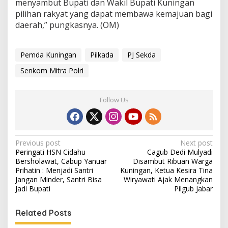
menyambut Bupati dan Wakil Bupati Kuningan
pilihan rakyat yang dapat membawa kemajuan bagi
daerah,” pungkasnya. (OM)
Pemda Kuningan
Pilkada
PJ Sekda
Senkom Mitra Polri
Follow Us
Post
Previous post
Next post
Peringati HSN Cidahu
Cagub Dedi Mulyadi
navigation
Bersholawat, Cabup Yanuar
Disambut Ribuan Warga
Prihatin : Menjadi Santri
Kuningan, Ketua Kesira Tina
Jangan Minder, Santri Bisa
Wiryawati Ajak Menangkan
Jadi Bupati
Pilgub Jabar
Related Posts