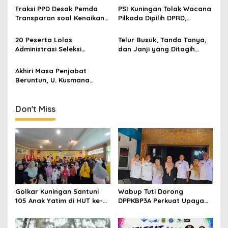
Fraksi PPD Desak Pemda
PSI Kuningan Tolak Wacana
Transparan soal Kenaikan
Pilkada Dipilih DPRD,
Pajak dan Retribusi Daerah
Tegaskan Kedaulatan
Rakyat
20 Peserta Lolos
Telur Busuk, Tanda Tanya,
Administrasi Seleksi
dan Janji yang Ditagih
Pimpinan BAZNAS Kuningan
PERAK di Hari Anti Korupsi,
2026–2031, Mayoritas
Kuningan Caang dan LHP
Akhiri Masa Penjabat
Bergelar S2 dan S3
BPK
Beruntun, U. Kusmana
Dilantik Jadi Sekda Definitif
Kuningan
Don't Miss
Golkar Kuningan Santuni
Wabup Tuti Dorong
105 Anak Yatim di HUT ke-
DPPKBP3A Perkuat Upaya
50 Bahlil Lahadalia,
Tekan Stunting dan
Doakan Partai Semakin
Tingkatkan Kesejahteraan