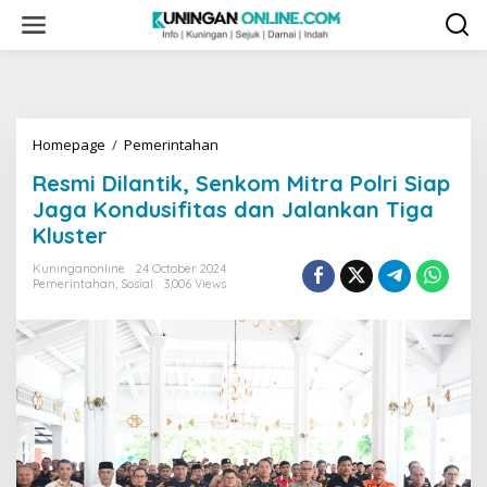
Skip
to
content
Resmi
Homepage
/
Pemerintahan
Dilantik,
Resmi Dilantik, Senkom Mitra Polri Siap
Senkom
Mitra
Jaga Kondusifitas dan Jalankan Tiga
Polri
Kluster
Siap
Jaga
Kuninganonline
24 October 2024
Kondusifitas
Pemerintahan
,
Sosial
3,006 Views
dan
Jalankan
Tiga
Kluster