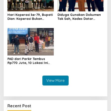
Hari Koperasi ke-79, Bupati
Diduga Gunakan Dokumen
Dian: Koperasi Bukan
Tak Sah, Kades Datar
Sekadar Wadah Ekonomi,
Laporkan PT Bhakti Artha
tapi Membangun
Mulya ke Polisi
Kesejahteraan
PAD dari Parkir Tembus
Rp770 Juta, 10 Lokasi Ini
Jadi Andalan Kuningan
View More
Recent Post