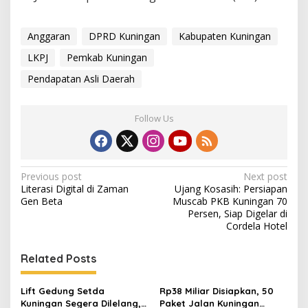
Anggaran
DPRD Kuningan
Kabupaten Kuningan
LKPJ
Pemkab Kuningan
Pendapatan Asli Daerah
Follow Us
Post
Previous post
Next post
Literasi Digital di Zaman
Ujang Kosasih: Persiapan
navigation
Gen Beta
Muscab PKB Kuningan 70
Persen, Siap Digelar di
Cordela Hotel
Related Posts
Lift Gedung Setda
Rp38 Miliar Disiapkan, 50
Kuningan Segera Dilelang,
Paket Jalan Kuningan