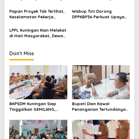
Anggaran Naik Jadi Rp1,2
Ditarget Tangani 22
Miliar
Kilometer
Papan Proyek Tak Terlihat,
Wabup Tuti Dorong
Keselamatan Pekerja
DPPKBP3A Perkuat Upaya
Disorot dalam Rehab
Tekan Stunting dan
Gedung DPRD Kuningan
Tingkatkan Kesejahteraan
LPPL Kuningan Kian Melekat
Keluarga
di Hati Masyarakat, Dewas
Dorong Inovasi Penyiaran
Digital
Don't Miss
BKPSDM Kuningan Siap
Bupati Dian Kawal
Tinggalkan GEMILANG,
Penanganan Tertundanya
Beralih ke SIMATA BKN
Keberangkatan 95 Jemaah
untuk Perkuat Sistem Merit
Umrah Kuningan, Minta Hak
ASN
Jemaah Dipenuhi