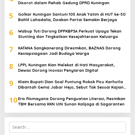
Disorot dalam Rehab Gedung DPRD Kuningan
5
Golkar Kuningan Santuni 105 Anak Yatim di HUT ke-50
Bahlil Lahadalia, Doakan Partai Semakin Berjaya
6
Wabup Tuti Dorong DPPKBP3A Perkuat Upaya Tekan
Stunting dan Tingkatkan Kesejahteraan Keluarga
7
KATANA Sangkanerang Diresmikan, BAZNAS Dorong
Kesiapsiagaan Jadi Budaya Warga
8
LPPL Kuningan Kian Melekat di Hati Masyarakat,
Dewas Dorong Inovasi Penyiaran Digital
9
Klaim Bupati Dian Soal Puntung Rokok Picu Karhutla
Dibantah Gema Jabar Hejo, Sebut Tak Sesuai Kajian
Ilmiah
10
Eris Rismayana Dorong Penguatan Literasi, Resmikan
TBM Bersama KKN UIN Sunan Kalijaga di Sagaranten
Search
for: