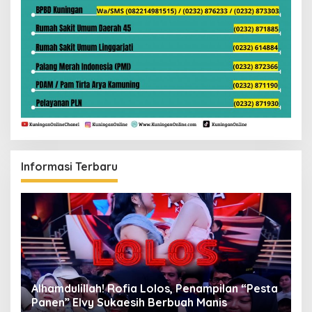
Informasi Terbaru
Alhamdulillah! Rofia Lolos, Penampilan “Pesta
D
Panen” Elvy Sukaesih Berbuah Manis
K