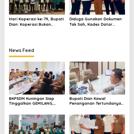
Hari Koperasi ke-79, Bupati
Diduga Gunakan Dokumen
Dian: Koperasi Bukan
Tak Sah, Kades Datar
Sekadar Wadah Ekonomi,
Laporkan PT Bhakti Artha
tapi Membangun
Mulya ke Polisi
Kesejahteraan
News Feed
BKPSDM Kuningan Siap
Bupati Dian Kawal
Tinggalkan GEMILANG,
Penanganan Tertundanya
Beralih ke SIMATA BKN
Keberangkatan 95 Jemaah
untuk Perkuat Sistem Merit
Umrah Kuningan, Minta Hak
ASN
Jemaah Dipenuhi