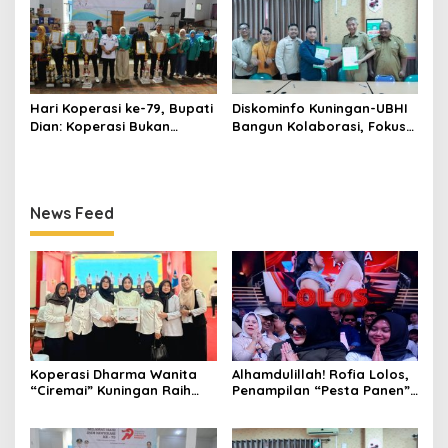
Hari Koperasi ke-79, Bupati
Diskominfo Kuningan-UBHI
Dian: Koperasi Bukan
Bangun Kolaborasi, Fokus
Sekadar Wadah Ekonomi,
Literasi Digital hingga Desa
tapi Membangun
Digital
Kesejahteraan
News Feed
Koperasi Dharma Wanita
Alhamdulillah! Rofia Lolos,
“Ciremai” Kuningan Raih
Penampilan “Pesta Panen”
Predikat Koperasi Sehat
Elvy Sukaesih Berbuah
Tingkat Jawa Barat
Manis