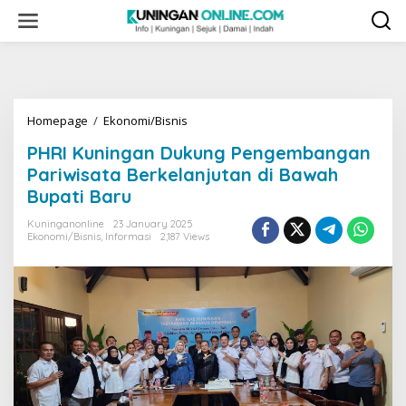
Skip
to
content
PHRI
Homepage
/
Ekonomi/Bisnis
Kuningan
PHRI Kuningan Dukung Pengembangan
Dukung
Pengembangan
Pariwisata Berkelanjutan di Bawah
Pariwisata
Bupati Baru
Berkelanjutan
di
Kuninganonline
23 January 2025
Bawah
Ekonomi/Bisnis
,
Informasi
2,187 Views
Bupati
Baru