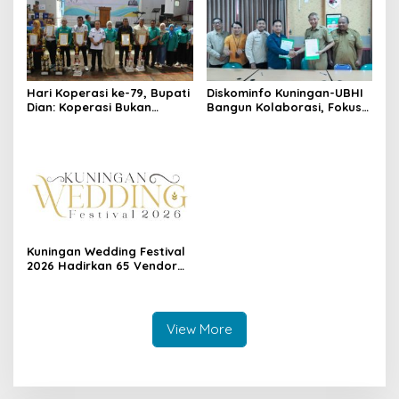
Hari Koperasi ke-79, Bupati
Diskominfo Kuningan-UBHI
Dian: Koperasi Bukan
Bangun Kolaborasi, Fokus
Sekadar Wadah Ekonomi,
Literasi Digital hingga Desa
tapi Membangun
Digital
Kesejahteraan
Kuningan Wedding Festival
2026 Hadirkan 65 Vendor
Pernikahan di Pandapa
Paramarta
View More