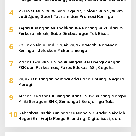
Muda
4
MELESAT RUN 2026 Siap Digelar, Colour Run 5,28 Km
Jadi Ajang Sport Tourism dan Promosi Kuningan
5
Kejari Kuningan Musnahkan 184 Barang Bukti dari 39
Perkara Inkrah, Sabu Direbus agar Tak Bisa
Digunakan Lagi
6
EO Tak Selalu Jadi Objek Pajak Daerah, Bapenda
Kuningan Jelaskan Mekanismenya
7
Mahasiswa KKN UNISA Kuningan Bersinergi dengan
PKK dan Puskesmas, Fokus Edukasi ASI, Cegah
Stunting hingga Perawatan Lansia
8
Pajak EO: Jangan Sampai Ada yang Untung, Negara
Merugi
9
Terharu! Baznas Kuningan Bantu Siswi Kurang Mampu
Miliki Seragam SMK, Semangat Belajarnya Tak
Pernah Padam
10
Gebrakan Disdik Kuningan! Pesona SD Hadir, Sekolah
Negeri Kini Wajib Punya Branding, Digitalisasi, dan
Robotika