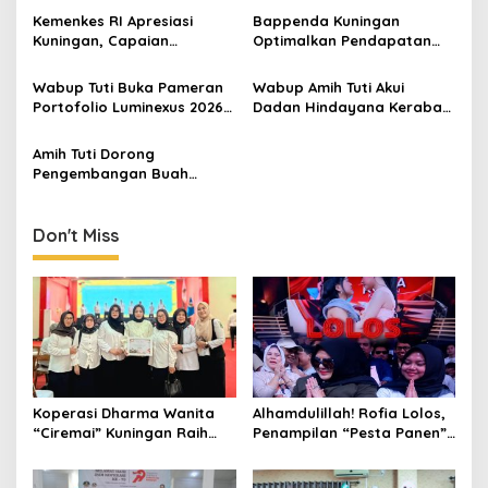
Kemenkes RI Apresiasi
Bappenda Kuningan
Kuningan, Capaian
Optimalkan Pendapatan
Intervensi Pencegahan
Daerah Lewat Tapping Box,
Stunting Tembus 100 Persen
Catat Realisasi Baru 48,11
Wabup Tuti Buka Pameran
Wabup Amih Tuti Akui
Persen
Portofolio Luminexus 2026
Dadan Hindayana Kerabat
FKOM Uniku, Mahasiswa DKV
Suami, Soal Dapur Hanya
Didorong Jadi Motor
Punya Empat
Amih Tuti Dorong
Kreativitas Daerah
Pengembangan Buah
Kesemek Kuningan,
Gandeng Investor untuk
Tingkatkan Nilai Tambah
Don't Miss
Petani
Koperasi Dharma Wanita
Alhamdulillah! Rofia Lolos,
“Ciremai” Kuningan Raih
Penampilan “Pesta Panen”
Predikat Koperasi Sehat
Elvy Sukaesih Berbuah
Tingkat Jawa Barat
Manis