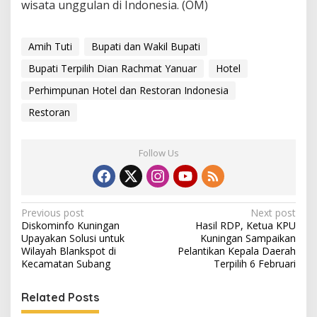
wisata unggulan di Indonesia. (OM)
Amih Tuti
Bupati dan Wakil Bupati
Bupati Terpilih Dian Rachmat Yanuar
Hotel
Perhimpunan Hotel dan Restoran Indonesia
Restoran
Follow Us
Post
Previous post
Next post
Diskominfo Kuningan
Hasil RDP, Ketua KPU
navigation
Upayakan Solusi untuk
Kuningan Sampaikan
Wilayah Blankspot di
Pelantikan Kepala Daerah
Kecamatan Subang
Terpilih 6 Februari
Related Posts