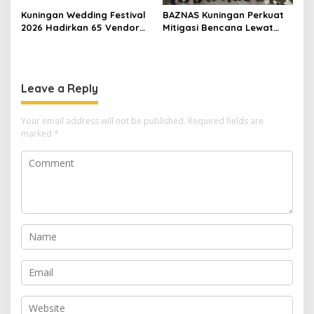
Kuningan Wedding Festival
BAZNAS Kuningan Perkuat
2026 Hadirkan 65 Vendor
Mitigasi Bencana Lewat
Pernikahan di Pandapa
Program KATANA di
Paramarta
Sangkanherang
Leave a Reply
Your email address will not be published.
Required fields are
marked
*