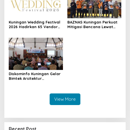
Kuningan Wedding Festival
BAZNAS Kuningan Perkuat
2026 Hadirkan 65 Vendor
Mitigasi Bencana Lewat
Pernikahan di Pandapa
Program KATANA di
Paramarta
Sangkanherang
Diskominfo Kuningan Gelar
Bimtek Arsitektur
Pemerintahan Digital,
Perkuat Implementasi SPBE
View More
Recent Post