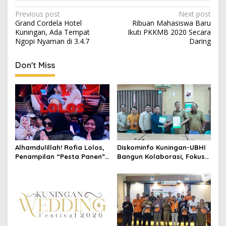
Post
Previous post
Next post
Grand Cordela Hotel
Ribuan Mahasiswa Baru
navigation
Kuningan, Ada Tempat
Ikuti PKKMB 2020 Secara
Ngopi Nyaman di 3.4.7
Daring
Don't Miss
Alhamdulillah! Rofia Lolos,
Diskominfo Kuningan-UBHI
Penampilan “Pesta Panen”
Bangun Kolaborasi, Fokus
Elvy Sukaesih Berbuah
Literasi Digital hingga Desa
Manis
Digital