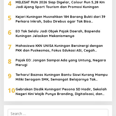
4
MELESAT RUN 2026 Siap Digelar, Colour Run 5,28 Km
Jadi Ajang Sport Tourism dan Promosi Kuningan
5
Kejari Kuningan Musnahkan 184 Barang Bukti dari 39
Perkara Inkrah, Sabu Direbus agar Tak Bisa
Digunakan Lagi
6
EO Tak Selalu Jadi Objek Pajak Daerah, Bapenda
Kuningan Jelaskan Mekanismenya
7
Mahasiswa KKN UNISA Kuningan Bersinergi dengan
PKK dan Puskesmas, Fokus Edukasi ASI, Cegah
Stunting hingga Perawatan Lansia
8
Pajak EO: Jangan Sampai Ada yang Untung, Negara
Merugi
9
Terharu! Baznas Kuningan Bantu Siswi Kurang Mampu
Miliki Seragam SMK, Semangat Belajarnya Tak
Pernah Padam
10
Gebrakan Disdik Kuningan! Pesona SD Hadir, Sekolah
Negeri Kini Wajib Punya Branding, Digitalisasi, dan
Robotika
Search
for: