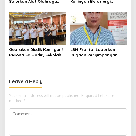
Salurkan Alat Olahraga
Kuningan Bersinergi
untuk Masyarakat
dengan PKK dan
Garawangi, Dorong
Puskesmas, Fokus Edukasi
Pembinaan Generasi Muda
ASI, Cegah Stunting hingga
Perawatan Lansia
Gebrakan Disdik Kuningan!
LSM Frontal Laporkan
Pesona SD Hadir, Sekolah
Dugaan Penyimpangan
Negeri Kini Wajib Punya
Dana GU Disdik Rp3,1 Miliar
Branding, Digitalisasi, dan
ke KPK, Uha: APBD Bukan
Robotika
Dana Talangan Pejabat
Leave a Reply
Your email address will not be published.
Required fields are
marked
*