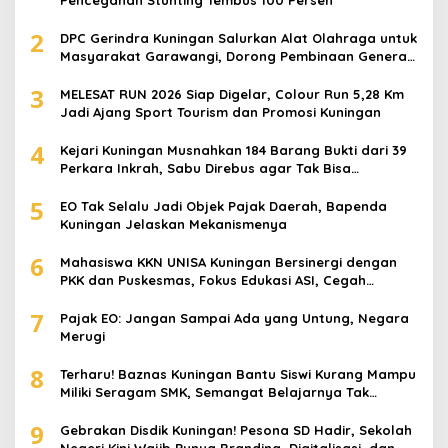
2
DPC Gerindra Kuningan Salurkan Alat Olahraga untuk
Masyarakat Garawangi, Dorong Pembinaan Generasi
Muda
3
MELESAT RUN 2026 Siap Digelar, Colour Run 5,28 Km
Jadi Ajang Sport Tourism dan Promosi Kuningan
4
Kejari Kuningan Musnahkan 184 Barang Bukti dari 39
Perkara Inkrah, Sabu Direbus agar Tak Bisa
Digunakan Lagi
5
EO Tak Selalu Jadi Objek Pajak Daerah, Bapenda
Kuningan Jelaskan Mekanismenya
6
Mahasiswa KKN UNISA Kuningan Bersinergi dengan
PKK dan Puskesmas, Fokus Edukasi ASI, Cegah
Stunting hingga Perawatan Lansia
7
Pajak EO: Jangan Sampai Ada yang Untung, Negara
Merugi
8
Terharu! Baznas Kuningan Bantu Siswi Kurang Mampu
Miliki Seragam SMK, Semangat Belajarnya Tak
Pernah Padam
9
Gebrakan Disdik Kuningan! Pesona SD Hadir, Sekolah
Negeri Kini Wajib Punya Branding, Digitalisasi, dan