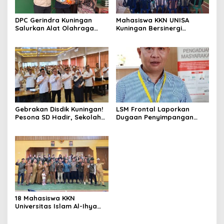
DPC Gerindra Kuningan
Mahasiswa KKN UNISA
Salurkan Alat Olahraga
Kuningan Bersinergi
untuk Masyarakat
dengan PKK dan
Garawangi, Dorong
Puskesmas, Fokus Edukasi
Pembinaan Generasi Muda
ASI, Cegah Stunting hingga
Perawatan Lansia
Gebrakan Disdik Kuningan!
LSM Frontal Laporkan
Pesona SD Hadir, Sekolah
Dugaan Penyimpangan
Negeri Kini Wajib Punya
Dana GU Disdik Rp3,1 Miliar
Branding, Digitalisasi, dan
ke KPK, Uha: APBD Bukan
Robotika
Dana Talangan Pejabat
18 Mahasiswa KKN
Universitas Islam Al-Ihya
Kuningan Mulai Mengabdi di
Desa Linggamekar,