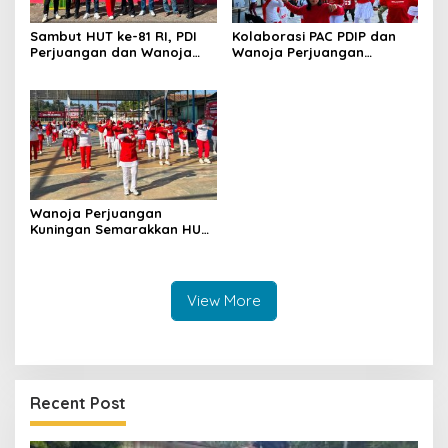
Sambut HUT ke-81 RI, PDI
Kolaborasi PAC PDIP dan
Perjuangan dan Wanoja
Wanoja Perjuangan
Perjuangan Bangun
Semarakkan HUT ke-81 RI di
Kebersamaan Bersama
Pancalang
Karang Taruna
Wanoja Perjuangan
Kuningan Semarakkan HUT
ke-8 RI, Indah Nur Aliah:
Perempuan Harus Sehat
dan Berdaya
View More
Recent Post