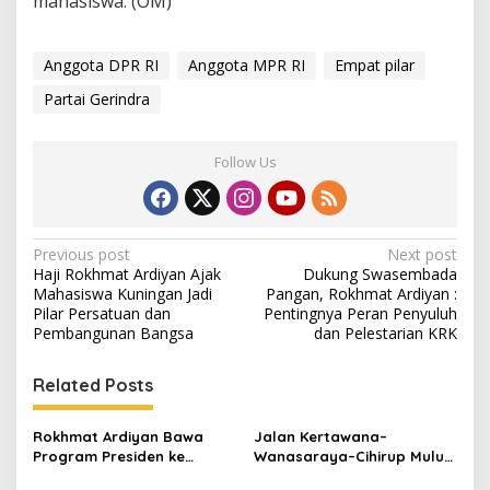
mahasiswa. (OM)
Anggota DPR RI
Anggota MPR RI
Empat pilar
Partai Gerindra
Follow Us
Post
Previous post
Next post
Haji Rokhmat Ardiyan Ajak
Dukung Swasembada
navigation
Mahasiswa Kuningan Jadi
Pangan, Rokhmat Ardiyan :
Pilar Persatuan dan
Pentingnya Peran Penyuluh
Pembangunan Bangsa
dan Pelestarian KRK
Related Posts
Rokhmat Ardiyan Bawa
Jalan Kertawana–
Program Presiden ke
Wanasaraya–Cihirup Mulus,
Cigadung, 400 Sambungan
Warga Apresiasi