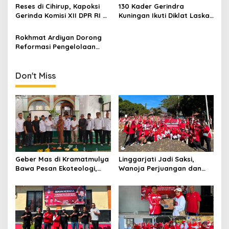
Listrik Gratis Disalurkan
Perjuangan Anggota DPR RI
Reses di Cihirup, Kapoksi
130 Kader Gerindra
Rokhmat Ardiyan
Gerinda Komisi XII DPR RI H
Kuningan Ikuti Diklat Laskar
Rokhmat Ardiyan Salurkan
di Kiara Payung, Perkuat
PIP untuk 242 Siswa
Soliditas Hadapi Pileg 2029
Rokhmat Ardiyan Dorong
Reformasi Pengelolaan
Sampah untuk Wujudkan
Lingkungan Berkelanjutan
Don't Miss
Geber Mas di Kramatmulya
Linggarjati Jadi Saksi,
Bawa Pesan Ekoteologi,
Wanoja Perjuangan dan
Bersihkan Masjid Sekaligus
PDIP Cilimus Kobarkan
Tanam Pohon
Kemerdekaan