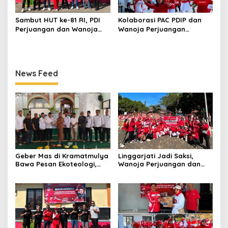
Sambut HUT ke-81 RI, PDI
Kolaborasi PAC PDIP dan
Perjuangan dan Wanoja
Wanoja Perjuangan
Perjuangan Bangun
Semarakkan HUT ke-81 RI di
Kebersamaan Bersama
Pancalang
Karang Taruna
News Feed
Geber Mas di Kramatmulya
Linggarjati Jadi Saksi,
Bawa Pesan Ekoteologi,
Wanoja Perjuangan dan
Bersihkan Masjid Sekaligus
PDIP Cilimus Kobarkan
Tanam Pohon
Kemerdekaan