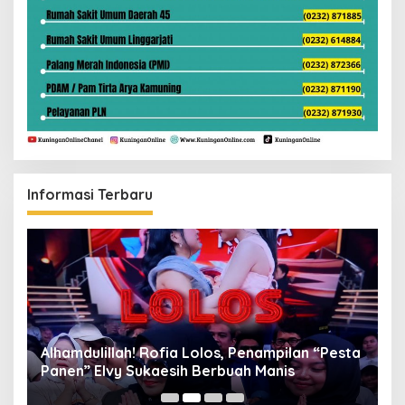
Informasi Terbaru
Alhamdulillah! Rofia Lolos, Penampilan “Pesta
D
Panen” Elvy Sukaesih Berbuah Manis
K
D