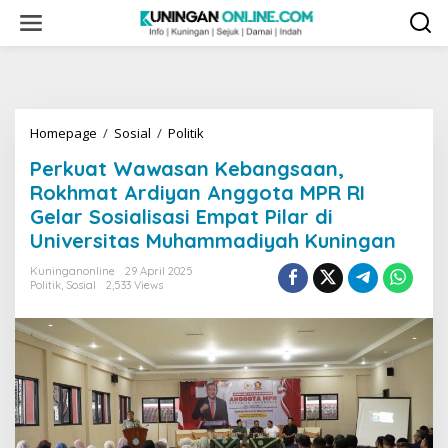
Skip
to
content
Perkuat
Homepage
/
Sosial
/
Politik
Wawasan
Perkuat Wawasan Kebangsaan,
Kebangsaan,
Rokhmat
Rokhmat Ardiyan Anggota MPR RI
Ardiyan
Gelar Sosialisasi Empat Pilar di
Anggota
Universitas Muhammadiyah Kuningan
MPR
RI
Kuninganonline
29 April 2025
Gelar
Politik
,
Sosial
2,533 Views
Sosialisasi
Empat
Pilar
di
Universitas
Muhammadiyah
Kuningan