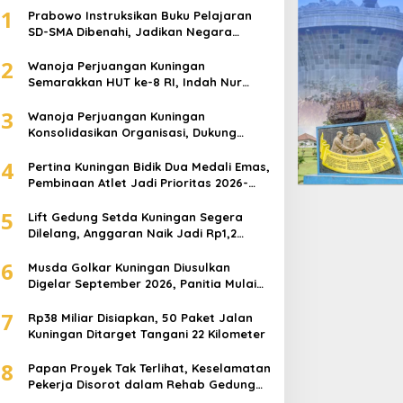
1
Prabowo Instruksikan Buku Pelajaran
SD-SMA Dibenahi, Jadikan Negara
ASEAN sebagai Referensi
2
Wanoja Perjuangan Kuningan
Semarakkan HUT ke-8 RI, Indah Nur
Aliah: Perempuan Harus Sehat dan
3
Berdaya
Wanoja Perjuangan Kuningan
Konsolidasikan Organisasi, Dukung
Kegiatan Positif Generasi Muda
4
Pertina Kuningan Bidik Dua Medali Emas,
Pembinaan Atlet Jadi Prioritas 2026-
2030
5
Lift Gedung Setda Kuningan Segera
Dilelang, Anggaran Naik Jadi Rp1,2
Miliar
6
Musda Golkar Kuningan Diusulkan
Digelar September 2026, Panitia Mulai
Matangkan Persiapan
7
Rp38 Miliar Disiapkan, 50 Paket Jalan
Kuningan Ditarget Tangani 22 Kilometer
8
Papan Proyek Tak Terlihat, Keselamatan
Pekerja Disorot dalam Rehab Gedung
DPRD Kuningan