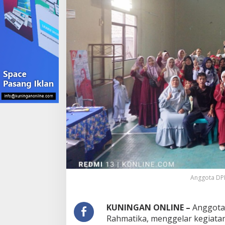
Citiis
Jadi
Ikon
Cileuleuy
Anggota DPR
KUNINGAN ONLINE –
Anggota D
Rahmatika, menggelar kegiat