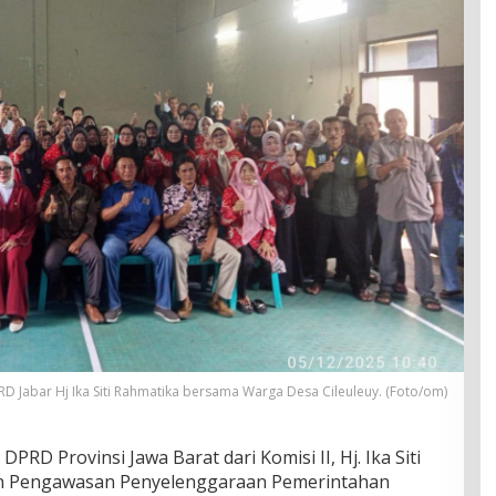
D Jabar Hj Ika Siti Rahmatika bersama Warga Desa Cileuleuy. (Foto/om)
PRD Provinsi Jawa Barat dari Komisi II, Hj. Ika Siti
an Pengawasan Penyelenggaraan Pemerintahan