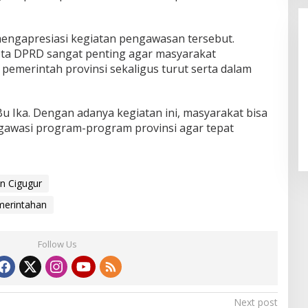
 mengapresiasi kegiatan pengawasan tersebut.
ta DPRD sangat penting agar masyarakat
merintah provinsi sekaligus turut serta dalam
u Ika. Dengan adanya kegiatan ini, masyarakat bisa
LPPL Kuningan Kian Melekat di
Hati Masyarakat, Dewas Dorong
gawasi program-program provinsi agar tepat
Inovasi Penyiaran Digital
n Cigugur
erintahan
Follow Us
Next post