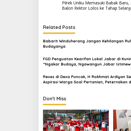
Pilrek Uniku Memasuki Babak Baru,
navigation
Balon Rektor Lolos ke Tahap Selanj
Related Posts
Babarit Winduherang Jangan Kehilangan Ru
Budayanya
FGD Penguatan Kearifan Lokal Jabar di Kuni
“Ngakar Budaya, Ngawangun Jabar Istimew
Reses di Desa Puncak, H Rokhmat Ardiyan S
Aspirasi Warga Soal Pertanian, Peternakan 
Pariwisata
Don't Miss