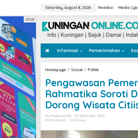
Skip
to
Saturday, August 8, 2026
Redaksi
Media Cyb
content
close
Informasi
Pemerintahan
Sos
Pengawasan
Homepage
/
Sosial
/
Politik
Pemerintahan,
Pengawasan Pemerin
Ika
Siti
Rahmatika Soroti D
Rahmatika
Soroti
Dorong Wisata Citiis
Data
Bansos
Tak
Kuninganonline
05 December 2025
Valid
Politik
,
Sosial
1,670 Views
dan
Dorong
Wisata