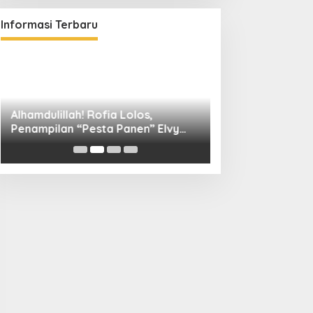
Informasi Terbaru
Alhamdulillah! Rofia Lolos,
Diskominfo Kuni
Penampilan “Pesta Panen” Elvy
Bangun Kolaboras
Sukaesih Berbuah Manis
Digital hingga D