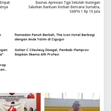
 Empat
Baznas Apresiasi Tiga Sekolah Kuningan
utnya
Salurkan Bantuan Korban Bencana Sumatra,
SMPN 1 Rp 19 Juta
h
Ramadan Penuh Berkah, The Icon Hotel Berbagi
dengan Anak Yatim di Cigugur
ngan:
Galian C Cileuleuy Disegel, Pemkab–Pemprov
a”
Siapkan Skema Alih Profesi
erap
dan