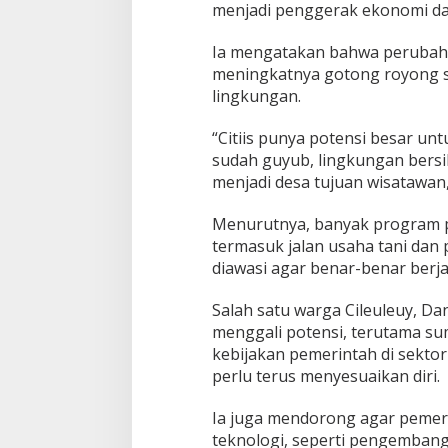
menjadi penggerak ekonomi da
Ia mengatakan bahwa perubahan 
meningkatnya gotong royong s
lingkungan.
“Citiis punya potensi besar unt
sudah guyub, lingkungan bersih
menjadi desa tujuan wisatawan
Menurutnya, banyak program pe
termasuk jalan usaha tani da
diawasi agar benar-benar berja
Salah satu warga Cileuleuy, D
menggali potensi, terutama sum
kebijakan pemerintah di sekto
perlu terus menyesuaikan diri.
Ia juga mendorong agar pemeri
teknologi, seperti pengemban