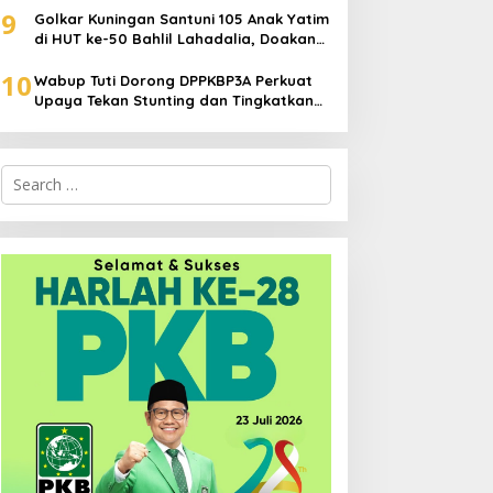
9
Golkar Kuningan Santuni 105 Anak Yatim
di HUT ke-50 Bahlil Lahadalia, Doakan
Partai Semakin Berjaya
10
Wabup Tuti Dorong DPPKBP3A Perkuat
Upaya Tekan Stunting dan Tingkatkan
Kesejahteraan Keluarga
Search
for: