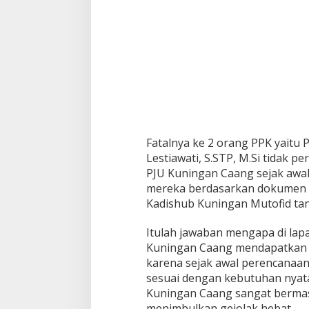
Fatalnya ke 2 orang PPK yaitu P
Lestiawati, S.STP, M.Si tidak p
PJU Kuningan Caang sejak awal,
mereka berdasarkan dokumen s
Kadishub Kuningan Mutofid ta
Itulah jawaban mengapa di lap
Kuningan Caang mendapatkan p
karena sejak awal perencanaan
sesuai dengan kebutuhan nyata 
Kuningan Caang sangat bermas
menimbulkan gejolak hebat.