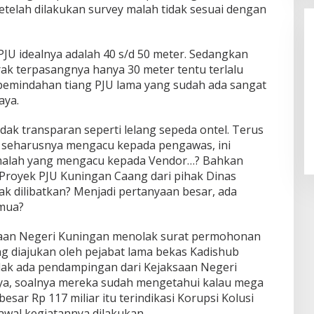
etelah dilakukan survey malah tidak sesuai dengan
PJU idealnya adalah 40 s/d 50 meter. Sedangkan
ak terpasangnya hanya 30 meter tentu terlalu
pemindahan tiang PJU lama yang sudah ada sangat
aya.
Alhamdulillah! Rofia Lolos,
Penampilan “Pesta Panen” Elvy
idak transparan seperti lelang sepeda ontel. Terus
Sukaesih Berbuah Manis
r seharusnya mengacu kepada pengawas, ini
malah yang mengacu kepada Vendor…? Bahkan
 Proyek PJU Kuningan Caang dari pihak Dinas
ak dilibatkan? Menjadi pertanyaan besar, ada
emua?
ksaan Negeri Kuningan menolak surat permohonan
ng diajukan oleh pejabat lama bekas Kadishub
dak ada pendampingan dari Kejaksaan Negeri
a, soalnya mereka sudah mengetahui kalau mega
sar Rp 117 miliar itu terindikasi Korupsi Kolusi
awal kegiatannya dilakukan.