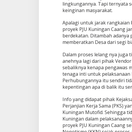
lingkungannya. Tapi ternyata s
keinginan masyarakat.
Apalagi untuk jarak rangkaian 
proyek PJU Kuningan Caang jar
berdekatan. Ditambah adanya 
memberatkan Desa dari segi bi
Dalam proses lelang nya juga t
anehnya lagi dari pihak Vendo
sebaliknya kenapa pengawas 
tenaga inti untuk pelaksanaan
Perhubungannya itu sendiri tid
kepentingan apa di balik itu s
Info yang didapat pihak Keja
Perjanjian Kerja Sama (PKS) ya
Kuningan Mutofid. Sehingga ti
Kuningan dalam pelaksanaanny
proyek PJU Kuningan Caang sebe
Nepotisme (KKN) sejak proses 