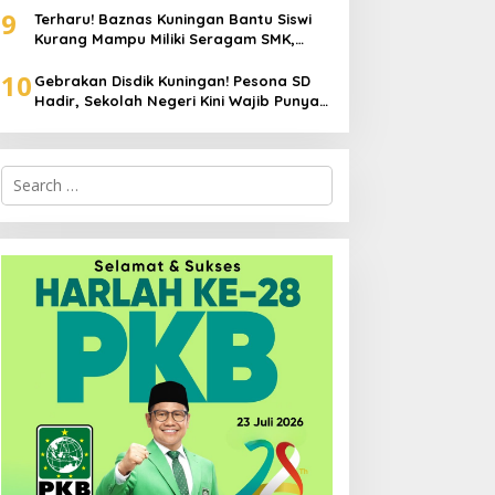
9
Terharu! Baznas Kuningan Bantu Siswi
Kurang Mampu Miliki Seragam SMK,
Semangat Belajarnya Tak Pernah
10
Padam
Gebrakan Disdik Kuningan! Pesona SD
Hadir, Sekolah Negeri Kini Wajib Punya
Branding, Digitalisasi, dan Robotika
Search
for: