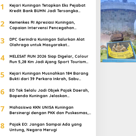
1
Kejari Kuningan Tetapkan Eks Pejabat
Kredit Bank BUMN Jadi Tersangka
Korupsi, Negara Rugi Rp529 Juta
2
Kemenkes RI Apresiasi Kuningan,
Capaian Intervensi Pencegahan
Stunting Tembus 100 Persen
3
DPC Gerindra Kuningan Salurkan Alat
Olahraga untuk Masyarakat
Garawangi, Dorong Pembinaan
4
Generasi Muda
MELESAT RUN 2026 Siap Digelar, Colour
Run 5,28 Km Jadi Ajang Sport Tourism
dan Promosi Kuningan
5
Kejari Kuningan Musnahkan 184 Barang
Bukti dari 39 Perkara Inkrah, Sabu
Direbus agar Tak Bisa Digunakan Lagi
6
EO Tak Selalu Jadi Objek Pajak Daerah,
Bapenda Kuningan Jelaskan
Mekanismenya
7
Mahasiswa KKN UNISA Kuningan
Bersinergi dengan PKK dan Puskesmas,
Fokus Edukasi ASI, Cegah Stunting
8
hingga Perawatan Lansia
Pajak EO: Jangan Sampai Ada yang
Untung, Negara Merugi