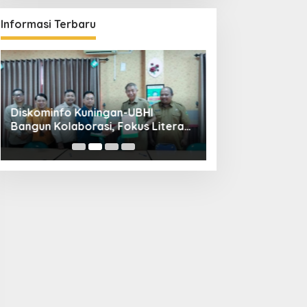
Informasi Terbaru
Diskominfo Kuningan-UBHI
Kuningan Weddin
Bangun Kolaborasi, Fokus Literasi
Hadirkan 65 Vend
Digital hingga Desa Digital
Pandapa Parama