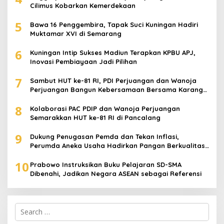
Cilimus Kobarkan Kemerdekaan
5
Bawa 16 Penggembira, Tapak Suci Kuningan Hadiri
Muktamar XVI di Semarang
6
Kuningan Intip Sukses Madiun Terapkan KPBU APJ,
Inovasi Pembiayaan Jadi Pilihan
7
Sambut HUT ke-81 RI, PDI Perjuangan dan Wanoja
Perjuangan Bangun Kebersamaan Bersama Karang
Taruna
8
Kolaborasi PAC PDIP dan Wanoja Perjuangan
Semarakkan HUT ke-81 RI di Pancalang
9
Dukung Penugasan Pemda dan Tekan Inflasi,
Perumda Aneka Usaha Hadirkan Pangan Berkualitas
Harga Terjangkau
10
Prabowo Instruksikan Buku Pelajaran SD-SMA
Dibenahi, Jadikan Negara ASEAN sebagai Referensi
Search
for: