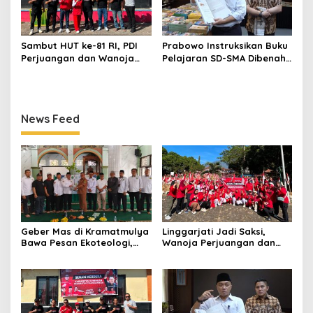
Sambut HUT ke-81 RI, PDI
Prabowo Instruksikan Buku
Perjuangan dan Wanoja
Pelajaran SD-SMA Dibenahi,
Perjuangan Bangun
Jadikan Negara ASEAN
Kebersamaan Bersama
sebagai Referensi
Karang Taruna
News Feed
Geber Mas di Kramatmulya
Linggarjati Jadi Saksi,
Bawa Pesan Ekoteologi,
Wanoja Perjuangan dan
Bersihkan Masjid Sekaligus
PDIP Cilimus Kobarkan
Tanam Pohon
Kemerdekaan