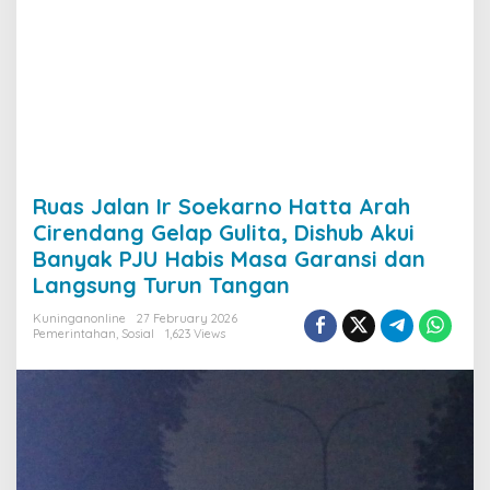
Turun
Tangan
Ruas Jalan Ir Soekarno Hatta Arah
Cirendang Gelap Gulita, Dishub Akui
Banyak PJU Habis Masa Garansi dan
Langsung Turun Tangan
Kuninganonline
27 February 2026
Pemerintahan
,
Sosial
1,623 Views