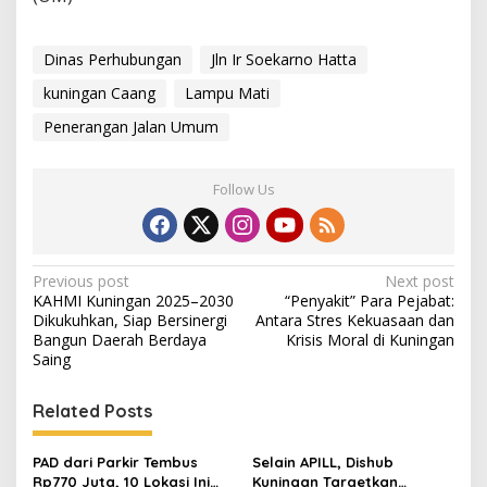
Dinas Perhubungan
Jln Ir Soekarno Hatta
kuningan Caang
Lampu Mati
Penerangan Jalan Umum
Follow Us
Post
Previous post
Next post
KAHMI Kuningan 2025–2030
“Penyakit” Para Pejabat:
navigation
Dikukuhkan, Siap Bersinergi
Antara Stres Kekuasaan dan
Bangun Daerah Berdaya
Krisis Moral di Kuningan
Saing
Related Posts
PAD dari Parkir Tembus
Selain APILL, Dishub
Rp770 Juta, 10 Lokasi Ini
Kuningan Targetkan