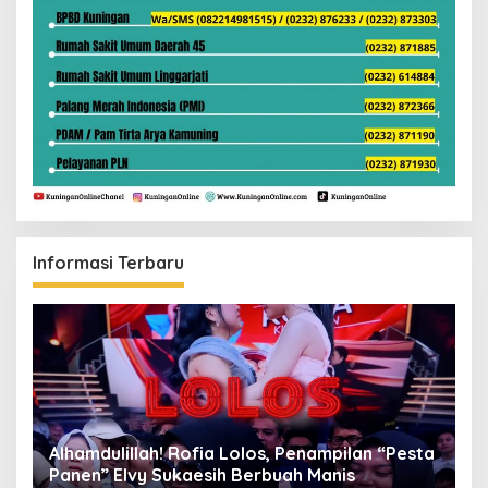
Informasi Terbaru
Alhamdulillah! Rofia Lolos, Penampilan “Pesta
D
Panen” Elvy Sukaesih Berbuah Manis
K