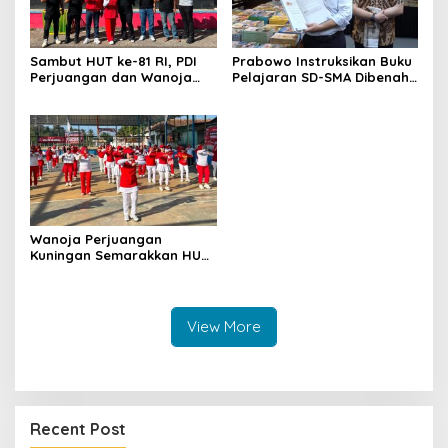
Sambut HUT ke-81 RI, PDI
Prabowo Instruksikan Buku
Perjuangan dan Wanoja
Pelajaran SD-SMA Dibenahi,
Perjuangan Bangun
Jadikan Negara ASEAN
Kebersamaan Bersama
sebagai Referensi
Karang Taruna
Wanoja Perjuangan
Kuningan Semarakkan HUT
ke-8 RI, Indah Nur Aliah:
Perempuan Harus Sehat
dan Berdaya
View More
Recent Post