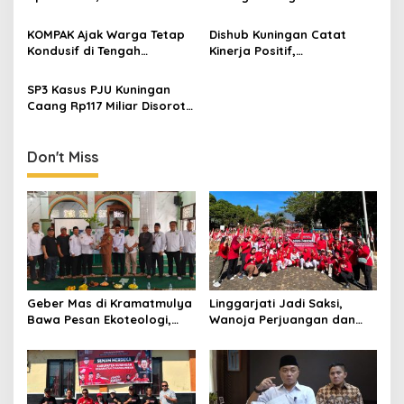
Jadi Andalan Kuningan
Pemerataan PJU hingga
Permukiman
KOMPAK Ajak Warga Tetap
Dishub Kuningan Catat
Kondusif di Tengah
Kinerja Positif,
Dinamika Isu di Kuningan
Infrastruktur Lampaui
Target Meski Minat
SP3 Kasus PJU Kuningan
Angkutan Umum Masih
Caang Rp117 Miliar Disorot,
Tantangan
Aktivis Kirim Surat Terbuka
ke Jaksa Agung
Don't Miss
Geber Mas di Kramatmulya
Linggarjati Jadi Saksi,
Bawa Pesan Ekoteologi,
Wanoja Perjuangan dan
Bersihkan Masjid Sekaligus
PDIP Cilimus Kobarkan
Tanam Pohon
Kemerdekaan