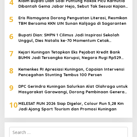
4
Klaim Bupati Dian Soal Puntung Rokok Picu Karhutla
Dibantah Gema Jabar Hejo, Sebut Tak Sesuai Kajian
Ilmiah
5
Eris Rismayana Dorong Penguatan Literasi, Resmikan
TBM Bersama KKN UIN Sunan Kalijaga di Sagaranten
6
Bupati Dian: SMPN 1 Cilimus Jadi Inspirasi Sekolah
Unggul, Dies Natalis ke-70 Momentum Cetak
Generasi Emas
7
Kejari Kuningan Tetapkan Eks Pejabat Kredit Bank
BUMN Jadi Tersangka Korupsi, Negara Rugi Rp529
Juta
8
Kemenkes RI Apresiasi Kuningan, Capaian Intervensi
Pencegahan Stunting Tembus 100 Persen
9
DPC Gerindra Kuningan Salurkan Alat Olahraga untuk
Masyarakat Garawangi, Dorong Pembinaan Generasi
Muda
10
MELESAT RUN 2026 Siap Digelar, Colour Run 5,28 Km
Jadi Ajang Sport Tourism dan Promosi Kuningan
Search
for: