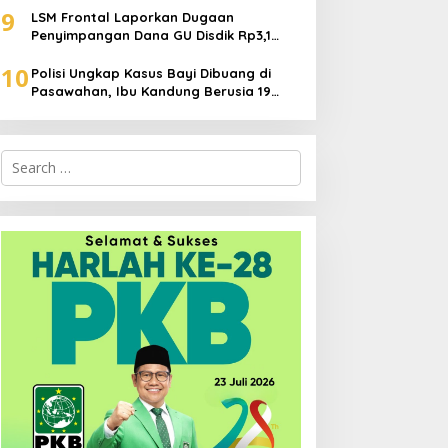
9
LSM Frontal Laporkan Dugaan
Penyimpangan Dana GU Disdik Rp3,1
Miliar ke KPK, Uha: APBD Bukan Dana
10
Talangan Pejabat
Polisi Ungkap Kasus Bayi Dibuang di
Pasawahan, Ibu Kandung Berusia 19
Tahun Jadi Tersangka
Search
for: