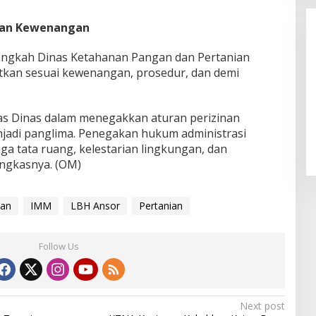
kan Kewenangan
langkah Dinas Ketahanan Pangan dan Pertanian
tkan sesuai kewenangan, prosedur, dan demi
Alhamdulillah! Rofia Lolos,
as Dinas dalam menegakkan aturan perizinan
Penampilan “Pesta Panen” Elvy
adi panglima. Penegakan hukum administrasi
Sukaesih Berbuah Manis
aga tata ruang, kelestarian lingkungan, dan
ungkasnya. (OM)
ian
IMM
LBH Ansor
Pertanian
Follow Us
Next post