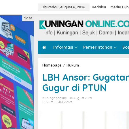
Skip
to
Thursday, August 6, 2026
Redaksi
Media Cyb
content
close
Informasi
Pemerintahan
Sos
LBH
Homepage
/
Hukum
Ansor:
LBH Ansor: Gugata
Gugatan
IMM
Gugur di PTUN
Lemah,
Berpotensi
Gugur
Kuninganonline
14 August 2025
di
Hukum
1,410 Views
PTUN