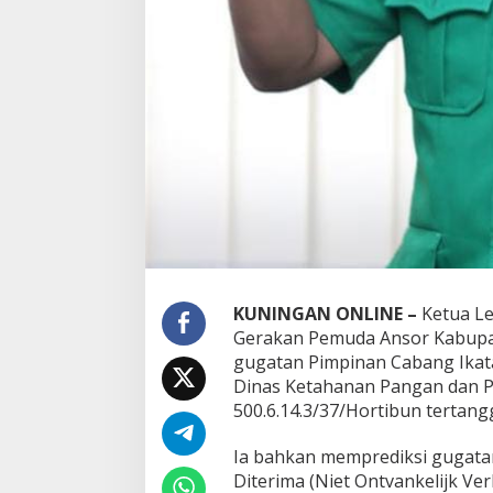
KUNINGAN ONLINE –
Ketua L
Gerakan Pemuda Ansor Kabupat
gugatan Pimpinan Cabang Ika
Dinas Ketahanan Pangan dan 
500.6.14.3/37/Hortibun tertan
Ia bahkan memprediksi gugatan
Diterima (Niet Ontvankelijk V