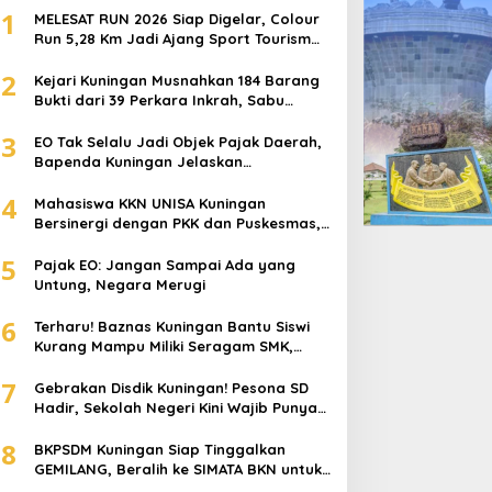
1
MELESAT RUN 2026 Siap Digelar, Colour
Run 5,28 Km Jadi Ajang Sport Tourism
dan Promosi Kuningan
2
Kejari Kuningan Musnahkan 184 Barang
Bukti dari 39 Perkara Inkrah, Sabu
Direbus agar Tak Bisa Digunakan Lagi
3
EO Tak Selalu Jadi Objek Pajak Daerah,
Bapenda Kuningan Jelaskan
Mekanismenya
4
Mahasiswa KKN UNISA Kuningan
Bersinergi dengan PKK dan Puskesmas,
Fokus Edukasi ASI, Cegah Stunting
5
hingga Perawatan Lansia
Pajak EO: Jangan Sampai Ada yang
Untung, Negara Merugi
6
Terharu! Baznas Kuningan Bantu Siswi
Kurang Mampu Miliki Seragam SMK,
Semangat Belajarnya Tak Pernah
7
Padam
Gebrakan Disdik Kuningan! Pesona SD
Hadir, Sekolah Negeri Kini Wajib Punya
Branding, Digitalisasi, dan Robotika
8
BKPSDM Kuningan Siap Tinggalkan
GEMILANG, Beralih ke SIMATA BKN untuk
Perkuat Sistem Merit ASN