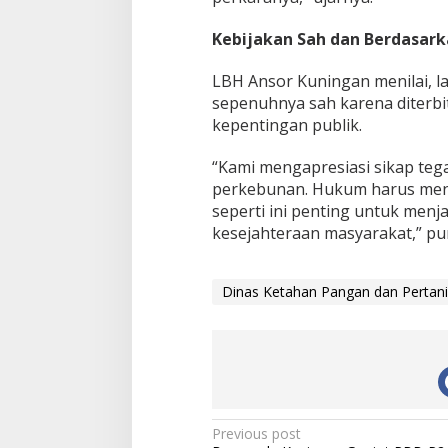
Kebijakan Sah dan Berdasar
LBH Ansor Kuningan menilai, 
sepenuhnya sah karena diterbi
kepentingan publik.
“Kami mengapresiasi sikap teg
perkebunan. Hukum harus menj
seperti ini penting untuk menj
kesejahteraan masyarakat,” p
Dinas Ketahan Pangan dan Pertan
Post
Previous post