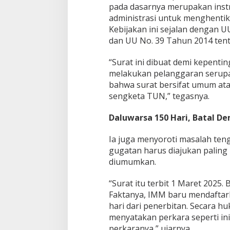
pada dasarnya merupakan ins
administrasi untuk menghentik
Kebijakan ini sejalan dengan 
dan UU No. 39 Tahun 2014 ten
“Surat ini dibuat demi kepent
melakukan pelanggaran serup
bahwa surat bersifat umum ata
sengketa TUN,” tegasnya.
Daluwarsa 150 Hari, Batal D
Ia juga menyoroti masalah ten
gugatan harus diajukan paling 
diumumkan.
“Surat itu terbit 1 Maret 2025.
Faktanya, IMM baru mendaftark
hari dari penerbitan. Secara hu
menyatakan perkara seperti in
perkaranya,” ujarnya.