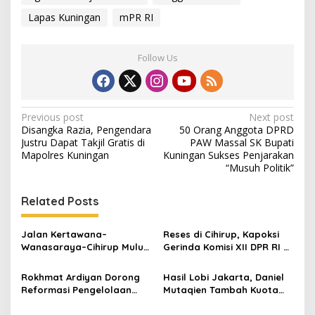
Lapas Kuningan
mPR RI
Follow Us
Post
Previous post
Next post
Disangka Razia, Pengendara
50 Orang Anggota DPRD
navigation
Justru Dapat Takjil Gratis di
PAW Massal SK Bupati
Mapolres Kuningan
Kuningan Sukses Penjarakan
“Musuh Politik”
Related Posts
Jalan Kertawana–
Reses di Cihirup, Kapoksi
Wanasaraya–Cihirup Mulus,
Gerinda Komisi XII DPR RI H
Warga Apresiasi
Rokhmat Ardiyan Salurkan
Perjuangan Anggota DPR RI
PIP untuk 242 Siswa
Rokhmat Ardiyan Dorong
Hasil Lobi Jakarta, Daniel
Rokhmat Ardiyan
Reformasi Pengelolaan
Mutaqien Tambah Kuota
Sampah untuk Wujudkan
500 Rumah BSPS untuk