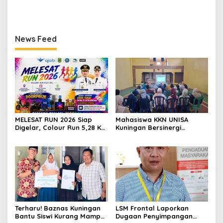
Miliki Seragam SMK,
Dana GU Disdik Rp3,1 Miliar
Semangat Belajarnya Tak
ke KPK, Uha: APBD Bukan
Pernah Padam
Dana Talangan Pejabat
News Feed
MELESAT RUN 2026 Siap
Mahasiswa KKN UNISA
Digelar, Colour Run 5,28 Km
Kuningan Bersinergi
Jadi Ajang Sport Tourism
dengan PKK dan
dan Promosi Kuningan
Puskesmas, Fokus Edukasi
ASI, Cegah Stunting hingga
Perawatan Lansia
Terharu! Baznas Kuningan
LSM Frontal Laporkan
Bantu Siswi Kurang Mampu
Dugaan Penyimpangan