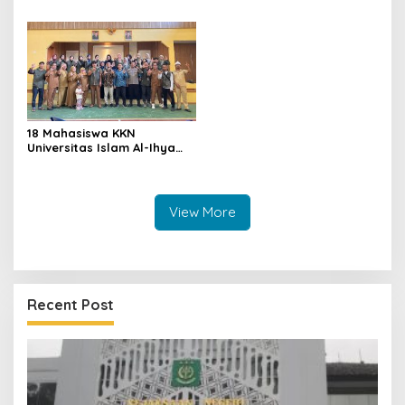
Miliki Seragam SMK,
Dana GU Disdik Rp3,1 Miliar
Semangat Belajarnya Tak
ke KPK, Uha: APBD Bukan
Pernah Padam
Dana Talangan Pejabat
18 Mahasiswa KKN
Universitas Islam Al-Ihya
Kuningan Mulai Mengabdi di
Desa Linggamekar,
Ditandai Pemasangan Vest
View More
Recent Post