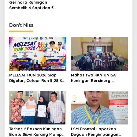
Lingkungan Berkelanjutan
Kuningan
Gerindra Kuningan
Sembelih 4 Sapi dan 5
Kambing, Siapkan 2.000
Paket Daging Kurban untuk
Warga
Don't Miss
MELESAT RUN 2026 Siap
Mahasiswa KKN UNISA
Digelar, Colour Run 5,28 Km
Kuningan Bersinergi
Jadi Ajang Sport Tourism
dengan PKK dan
dan Promosi Kuningan
Puskesmas, Fokus Edukasi
ASI, Cegah Stunting hingga
Perawatan Lansia
Terharu! Baznas Kuningan
LSM Frontal Laporkan
Bantu Siswi Kurang Mampu
Dugaan Penyimpangan