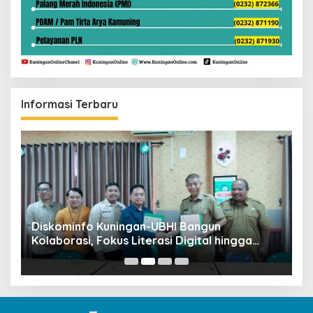
Informasi Terbaru
ta
Diskominfo Kuningan-UBHI Bangun
K
Kolaborasi, Fokus Literasi Digital hingga
V
Desa Digital