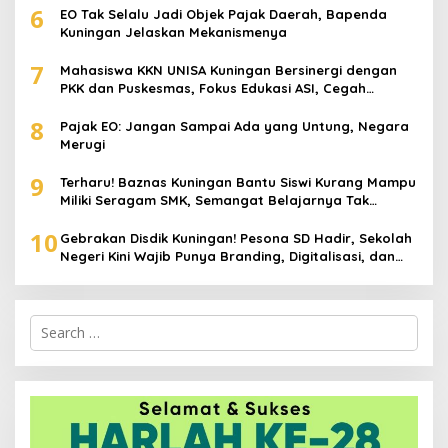
6
EO Tak Selalu Jadi Objek Pajak Daerah, Bapenda
Kuningan Jelaskan Mekanismenya
7
Mahasiswa KKN UNISA Kuningan Bersinergi dengan
PKK dan Puskesmas, Fokus Edukasi ASI, Cegah
Stunting hingga Perawatan Lansia
8
Pajak EO: Jangan Sampai Ada yang Untung, Negara
Merugi
9
Terharu! Baznas Kuningan Bantu Siswi Kurang Mampu
Miliki Seragam SMK, Semangat Belajarnya Tak
Pernah Padam
10
Gebrakan Disdik Kuningan! Pesona SD Hadir, Sekolah
Negeri Kini Wajib Punya Branding, Digitalisasi, dan
Robotika
Search
for: