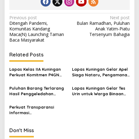
Post
Previous post
Next post
Ditengah Pandemi,
Bulan Ramadhan, Puluhan
navigation
Komunitas Kandang
Anak Yatim-Piatu
Maca(N) Launching Taman
Tersenyum Bahagia
Baca Masyarakat
Related Posts
Lapas Kelas IIA Kuningan
Lapas Kuningan Gelar Apel
Perkuat Komitmen P4GN
Siaga Nataru, Pengamanan
Melalui Tes Urine Petugas
Diperketat dan Pegawai
dan Warga Binaan
Berprestasi Diganjar
Puluhan Barang Terlarang
Lapas Kuningan Gelar Tes
Penghargaan
Hasil Penggeledahan
Urin untuk Warga Binaan
Dimusnahkan Lapas
Baru, Pastikan Awal
Kuningan
Pembinaan yang Bebas
Perkuat Transparansi
Narkoba
Informasi
Pemasyarakatan, Kalapas
Kuningan Ajak Media Ngopi
Bareng
Don't Miss