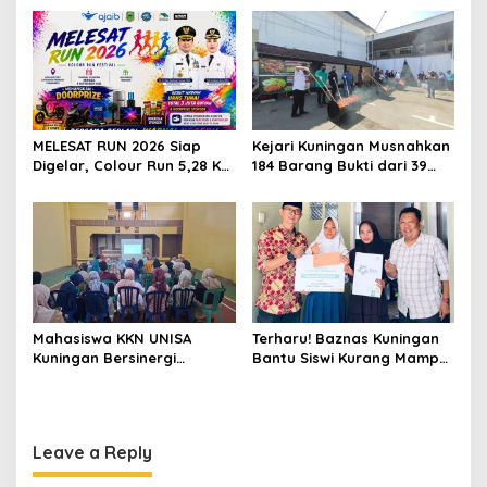
MELESAT RUN 2026 Siap
Kejari Kuningan Musnahkan
Digelar, Colour Run 5,28 Km
184 Barang Bukti dari 39
Jadi Ajang Sport Tourism
Perkara Inkrah, Sabu
dan Promosi Kuningan
Direbus agar Tak Bisa
Digunakan Lagi
Mahasiswa KKN UNISA
Terharu! Baznas Kuningan
Kuningan Bersinergi
Bantu Siswi Kurang Mampu
dengan PKK dan
Miliki Seragam SMK,
Puskesmas, Fokus Edukasi
Semangat Belajarnya Tak
ASI, Cegah Stunting hingga
Pernah Padam
Perawatan Lansia
Leave a Reply