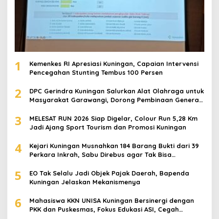
1
Kemenkes RI Apresiasi Kuningan, Capaian Intervensi
Pencegahan Stunting Tembus 100 Persen
2
DPC Gerindra Kuningan Salurkan Alat Olahraga untuk
Masyarakat Garawangi, Dorong Pembinaan Generasi
Muda
3
MELESAT RUN 2026 Siap Digelar, Colour Run 5,28 Km
Jadi Ajang Sport Tourism dan Promosi Kuningan
4
Kejari Kuningan Musnahkan 184 Barang Bukti dari 39
Perkara Inkrah, Sabu Direbus agar Tak Bisa
Digunakan Lagi
5
EO Tak Selalu Jadi Objek Pajak Daerah, Bapenda
Kuningan Jelaskan Mekanismenya
6
Mahasiswa KKN UNISA Kuningan Bersinergi dengan
PKK dan Puskesmas, Fokus Edukasi ASI, Cegah
Stunting hingga Perawatan Lansia