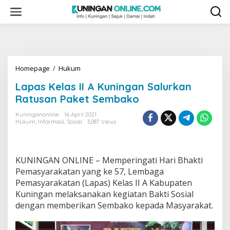
Skip
to
content
Lapas
Homepage
/
Hukum
Kelas
Lapas Kelas II A Kuningan Salurkan
II
A
Ratusan Paket Sembako
Kuningan
Salurkan
Kuninganonline
16 April 2021
Hukum
,
Informasi
,
Sosial
3,087 Views
Ratusan
Paket
Sembako
KUNINGAN ONLINE – Memperingati Hari Bhakti
Pemasyarakatan yang ke 57, Lembaga
Pemasyarakatan (Lapas) Kelas II A Kabupaten
Kuningan melaksanakan kegiatan Bakti Sosial
dengan memberikan Sembako kepada Masyarakat.