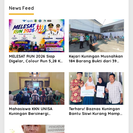
News Feed
MELESAT RUN 2026 Siap
Kejari Kuningan Musnahkan
Digelar, Colour Run 5,28 Km
184 Barang Bukti dari 39
Jadi Ajang Sport Tourism
Perkara Inkrah, Sabu
dan Promosi Kuningan
Direbus agar Tak Bisa
Digunakan Lagi
Mahasiswa KKN UNISA
Terharu! Baznas Kuningan
Kuningan Bersinergi
Bantu Siswi Kurang Mampu
dengan PKK dan
Miliki Seragam SMK,
Puskesmas, Fokus Edukasi
Semangat Belajarnya Tak
ASI, Cegah Stunting hingga
Pernah Padam
Perawatan Lansia