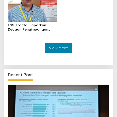
LSM Frontal Laporkan
Dugaan Penyimpangan
Dana GU Disdik Rp3,1 Miliar
ke KPK, Uha: APBD Bukan
Dana Talangan Pejabat
View More
Recent Post