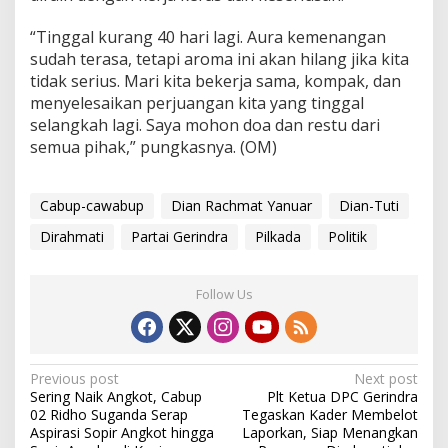
“Tinggal kurang 40 hari lagi. Aura kemenangan
sudah terasa, tetapi aroma ini akan hilang jika kita
tidak serius. Mari kita bekerja sama, kompak, dan
menyelesaikan perjuangan kita yang tinggal
selangkah lagi. Saya mohon doa dan restu dari
semua pihak,” pungkasnya. (OM)
Cabup-cawabup
Dian Rachmat Yanuar
Dian-Tuti
Dirahmati
Partai Gerindra
Pilkada
Politik
Follow Us
Post
Previous post
Next post
Sering Naik Angkot, Cabup
Plt Ketua DPC Gerindra
navigation
02 Ridho Suganda Serap
Tegaskan Kader Membelot
Aspirasi Sopir Angkot hingga
Laporkan, Siap Menangkan