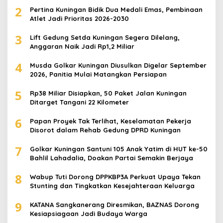
2
Pertina Kuningan Bidik Dua Medali Emas, Pembinaan
Atlet Jadi Prioritas 2026-2030
3
Lift Gedung Setda Kuningan Segera Dilelang,
Anggaran Naik Jadi Rp1,2 Miliar
4
Musda Golkar Kuningan Diusulkan Digelar September
2026, Panitia Mulai Matangkan Persiapan
5
Rp38 Miliar Disiapkan, 50 Paket Jalan Kuningan
Ditarget Tangani 22 Kilometer
6
Papan Proyek Tak Terlihat, Keselamatan Pekerja
Disorot dalam Rehab Gedung DPRD Kuningan
7
Golkar Kuningan Santuni 105 Anak Yatim di HUT ke-50
Bahlil Lahadalia, Doakan Partai Semakin Berjaya
8
Wabup Tuti Dorong DPPKBP3A Perkuat Upaya Tekan
Stunting dan Tingkatkan Kesejahteraan Keluarga
9
KATANA Sangkanerang Diresmikan, BAZNAS Dorong
Kesiapsiagaan Jadi Budaya Warga