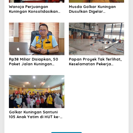
Wanoja Perjuangan
Musda Golkar Kuningan
Kuningan Konsolidasikan
Diusulkan Digelar
Organisasi, Dukung
September 2026, Panitia
Kegiatan Positif Generasi
Mulai Matangkan Persiapan
Muda
Rp38 Miliar Disiapkan, 50
Papan Proyek Tak Terlihat,
Paket Jalan Kuningan
Keselamatan Pekerja
Ditarget Tangani 22
Disorot dalam Rehab
Kilometer
Gedung DPRD Kuningan
Golkar Kuningan Santuni
105 Anak Yatim di HUT ke-
50 Bahlil Lahadalia,
Doakan Partai Semakin
Berjaya