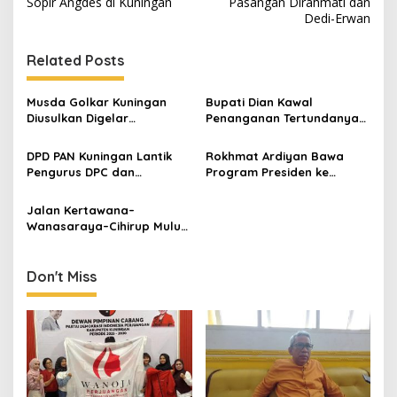
Sopir Angdes di Kuningan
Pasangan Dirahmati dan
Dedi-Erwan
Related Posts
Musda Golkar Kuningan
Bupati Dian Kawal
Diusulkan Digelar
Penanganan Tertundanya
September 2026, Panitia
Keberangkatan 95 Jemaah
Mulai Matangkan Persiapan
Umrah Kuningan, Minta Hak
DPD PAN Kuningan Lantik
Rokhmat Ardiyan Bawa
Jemaah Dipenuhi
Pengurus DPC dan
Program Presiden ke
Relawan, Targetkan
Cigadung, 400 Sambungan
Minimal Satu Dapil Satu
Listrik Gratis Disalurkan
Jalan Kertawana–
Kursi
Wanasaraya–Cihirup Mulus,
Warga Apresiasi
Perjuangan Anggota DPR RI
Rokhmat Ardiyan
Don't Miss