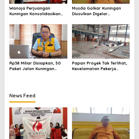
Wanoja Perjuangan
Musda Golkar Kuningan
Kuningan Konsolidasikan
Diusulkan Digelar
Organisasi, Dukung
September 2026, Panitia
Kegiatan Positif Generasi
Mulai Matangkan Persiapan
Muda
Rp38 Miliar Disiapkan, 50
Papan Proyek Tak Terlihat,
Paket Jalan Kuningan
Keselamatan Pekerja
Ditarget Tangani 22
Disorot dalam Rehab
Kilometer
Gedung DPRD Kuningan
News Feed