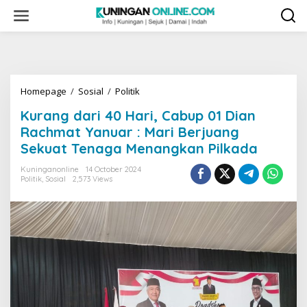
Skip
to
content
Kurang
Homepage
/
Sosial
/
Politik
dari
Kurang dari 40 Hari, Cabup 01 Dian
40
Hari,
Rachmat Yanuar : Mari Berjuang
Cabup
Sekuat Tenaga Menangkan Pilkada
01
Dian
Kuninganonline
14 October 2024
Rachmat
Politik
,
Sosial
2,573 Views
Yanuar
:
Mari
Berjuang
Sekuat
Tenaga
Menangkan
Pilkada