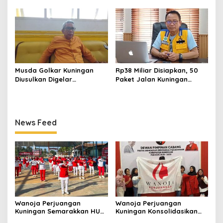
ke-8 RI, Indah Nur Aliah:
Organisasi, Dukung
Perempuan Harus Sehat
Kegiatan Positif Generasi
dan Berdaya
Muda
Musda Golkar Kuningan
Rp38 Miliar Disiapkan, 50
Diusulkan Digelar
Paket Jalan Kuningan
September 2026, Panitia
Ditarget Tangani 22
Mulai Matangkan Persiapan
Kilometer
News Feed
Wanoja Perjuangan
Wanoja Perjuangan
Kuningan Semarakkan HUT
Kuningan Konsolidasikan
ke-8 RI, Indah Nur Aliah:
Organisasi, Dukung