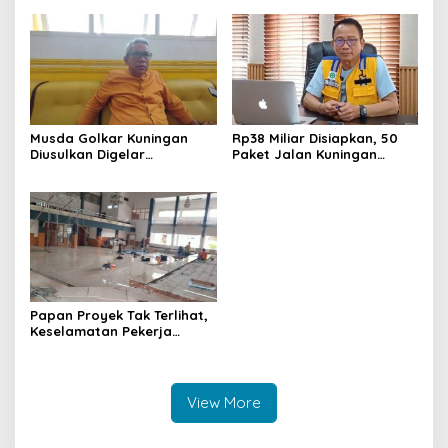
Perempuan Harus Sehat
Kegiatan Positif Generasi
dan Berdaya
Muda
Musda Golkar Kuningan
Rp38 Miliar Disiapkan, 50
Diusulkan Digelar
Paket Jalan Kuningan
September 2026, Panitia
Ditarget Tangani 22
Mulai Matangkan Persiapan
Kilometer
Papan Proyek Tak Terlihat,
Keselamatan Pekerja
Disorot dalam Rehab
Gedung DPRD Kuningan
View More