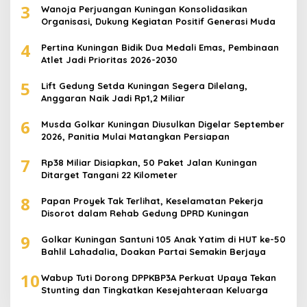
3
Wanoja Perjuangan Kuningan Konsolidasikan
Organisasi, Dukung Kegiatan Positif Generasi Muda
4
Pertina Kuningan Bidik Dua Medali Emas, Pembinaan
Atlet Jadi Prioritas 2026-2030
5
Lift Gedung Setda Kuningan Segera Dilelang,
Anggaran Naik Jadi Rp1,2 Miliar
6
Musda Golkar Kuningan Diusulkan Digelar September
2026, Panitia Mulai Matangkan Persiapan
7
Rp38 Miliar Disiapkan, 50 Paket Jalan Kuningan
Ditarget Tangani 22 Kilometer
8
Papan Proyek Tak Terlihat, Keselamatan Pekerja
Disorot dalam Rehab Gedung DPRD Kuningan
9
Golkar Kuningan Santuni 105 Anak Yatim di HUT ke-50
Bahlil Lahadalia, Doakan Partai Semakin Berjaya
10
Wabup Tuti Dorong DPPKBP3A Perkuat Upaya Tekan
Stunting dan Tingkatkan Kesejahteraan Keluarga