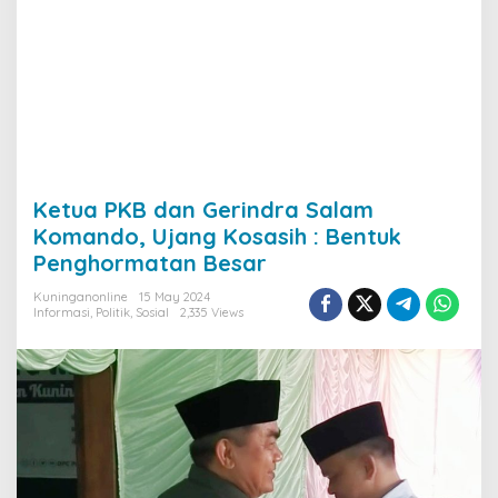
Ketua PKB dan Gerindra Salam
Komando, Ujang Kosasih : Bentuk
Penghormatan Besar
Kuninganonline
15 May 2024
Informasi
,
Politik
,
Sosial
2,335 Views