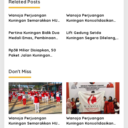
Related Posts
Wanoja Perjuangan
Wanoja Perjuangan
Kuningan Semarakkan HUT
Kuningan Konsolidasikan
ke-8 RI, Indah Nur Aliah:
Organisasi, Dukung
Perempuan Harus Sehat
Kegiatan Positif Generasi
Pertina Kuningan Bidik Dua
Lift Gedung Setda
dan Berdaya
Muda
Medali Emas, Pembinaan
Kuningan Segera Dilelang,
Atlet Jadi Prioritas 2026-
Anggaran Naik Jadi Rp1,2
2030
Miliar
Rp38 Miliar Disiapkan, 50
Paket Jalan Kuningan
Ditarget Tangani 22
Kilometer
Don't Miss
Wanoja Perjuangan
Wanoja Perjuangan
Kuningan Semarakkan HUT
Kuningan Konsolidasikan