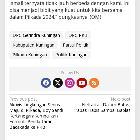
Ismail ternyata tidak jauh berbeda dengan kami. Ini
bisa menjadi bibit yang kuat untuk kita bersama
dalam Pilkada 2024,” pungkasnya. (OM)
DPC Gerindra Kuningan
DPC PKB
Kabupaten Kuningan
Partai Politik
Pilkada Kuningan
Politik Kuningan
Follow Us
Post
Previous post
Next post
Aktivis Lingkungan Serius
Netralitas Dalam Batas,
navigation
Maju di Pilkada, Boy Sandi
Trabas Habis Sampai Bablas
KertanegaraKembalikan
Formulir Pendaftaran
Bacakada ke PKB