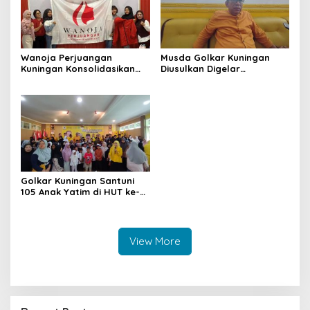
Wanoja Perjuangan
Musda Golkar Kuningan
Kuningan Konsolidasikan
Diusulkan Digelar
Organisasi, Dukung
September 2026, Panitia
Kegiatan Positif Generasi
Mulai Matangkan Persiapan
Muda
Golkar Kuningan Santuni
105 Anak Yatim di HUT ke-
50 Bahlil Lahadalia,
Doakan Partai Semakin
Berjaya
View More