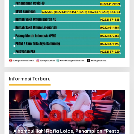
Informasi Terbaru
Alhamdulillah! Rofia Lolos, Penampilan “Pesta
D