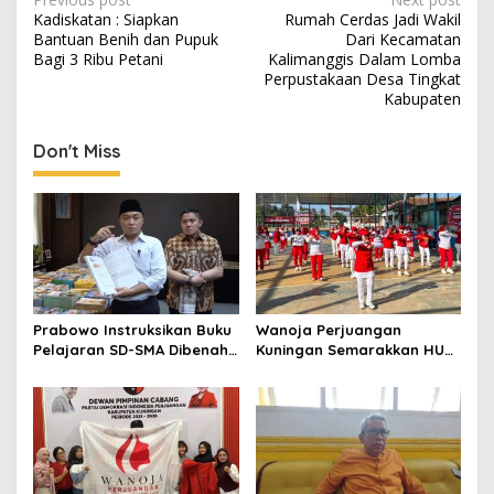
Post
Kadiskatan : Siapkan
Rumah Cerdas Jadi Wakil
navigation
Bantuan Benih dan Pupuk
Dari Kecamatan
Bagi 3 Ribu Petani
Kalimanggis Dalam Lomba
Perpustakaan Desa Tingkat
Kabupaten
Don't Miss
Prabowo Instruksikan Buku
Wanoja Perjuangan
Pelajaran SD-SMA Dibenahi,
Kuningan Semarakkan HUT
Jadikan Negara ASEAN
ke-8 RI, Indah Nur Aliah:
sebagai Referensi
Perempuan Harus Sehat
dan Berdaya