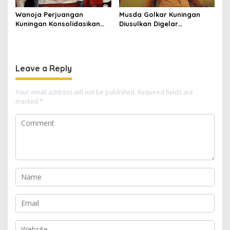
Wanoja Perjuangan
Musda Golkar Kuningan
Kuningan Konsolidasikan
Diusulkan Digelar
Organisasi, Dukung
September 2026, Panitia
Kegiatan Positif Generasi
Mulai Matangkan Persiapan
Muda
Leave a Reply
Your email address will not be published.
Required fields are
marked
*