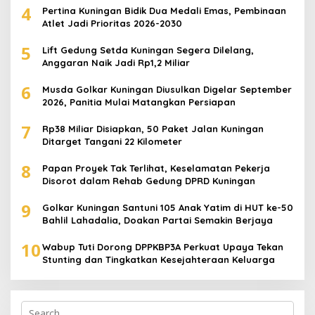
4
Pertina Kuningan Bidik Dua Medali Emas, Pembinaan
Atlet Jadi Prioritas 2026-2030
5
Lift Gedung Setda Kuningan Segera Dilelang,
Anggaran Naik Jadi Rp1,2 Miliar
6
Musda Golkar Kuningan Diusulkan Digelar September
2026, Panitia Mulai Matangkan Persiapan
7
Rp38 Miliar Disiapkan, 50 Paket Jalan Kuningan
Ditarget Tangani 22 Kilometer
8
Papan Proyek Tak Terlihat, Keselamatan Pekerja
Disorot dalam Rehab Gedung DPRD Kuningan
9
Golkar Kuningan Santuni 105 Anak Yatim di HUT ke-50
Bahlil Lahadalia, Doakan Partai Semakin Berjaya
10
Wabup Tuti Dorong DPPKBP3A Perkuat Upaya Tekan
Stunting dan Tingkatkan Kesejahteraan Keluarga
Search