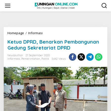
Skip
to
content
Ketua
Homepage
/
Informasi
DPRD,
Ketua DPRD, Benarkan Pembangunan
Benarkan
Pembangunan
Gedung Sekretariat DPRD
Gedung
Sekretariat
Newsauthor
21 September 2020
Informasi
,
Pemerintahan
,
Politik
3,642 Views
DPRD