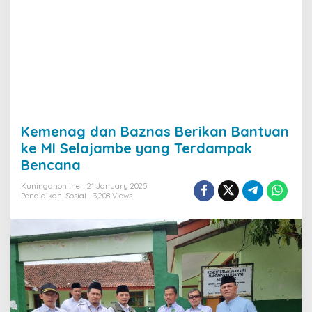
Kemenag dan Baznas Berikan Bantuan
ke MI Selajambe yang Terdampak
Bencana
Kuninganonline
21 January 2025
Pendidikan
,
Sosial
3,208 Views