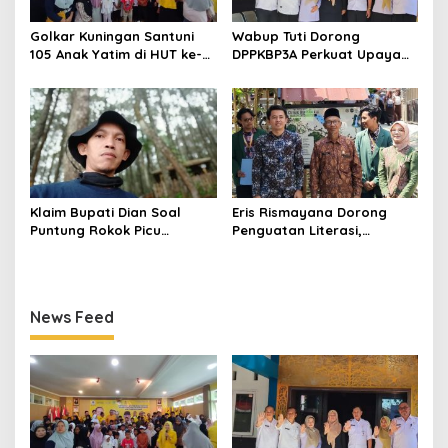
Golkar Kuningan Santuni
Wabup Tuti Dorong
105 Anak Yatim di HUT ke-
DPPKBP3A Perkuat Upaya
50 Bahlil Lahadalia,
Tekan Stunting dan
Doakan Partai Semakin
Tingkatkan Kesejahteraan
Berjaya
Keluarga
Klaim Bupati Dian Soal
Eris Rismayana Dorong
Puntung Rokok Picu
Penguatan Literasi,
Karhutla Dibantah Gema
Resmikan TBM Bersama
Jabar Hejo, Sebut Tak
KKN UIN Sunan Kalijaga di
Sesuai Kajian Ilmiah
Sagaranten
News Feed