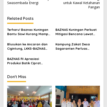
Swasembada Energi
untuk Kawal Ketahanan
Pangan
Related Posts
Terharu! Baznas Kuningan
BAZNAS Kuningan Perkuat
Bantu Siswi Kurang Mampu
Mitigasi Bencana Lewat
Miliki Seragam SMK,
Program KATANA di
Semangat Belajarnya Tak
Sangkanherang
Blusukan ke Ancaran dan
Kampung Zakat Desa
Pernah Padam
Cigintung, LKKS-BAZNAS
Sagaranten Perluas
Kuningan Salurkan Bantuan
Santunan Anak Yatim,
untuk Warga Disabilitas
Jangkau Dua Kecamatan di
BAZNAS RI Apresiasi
dan Dhuafa
Kuningan
Produksi Batik Ciprat
Yayasan Antara Graha
Berdaya, Jadi Percontohan
Pemberdayaan Disabilitas
Don't Miss
Mental