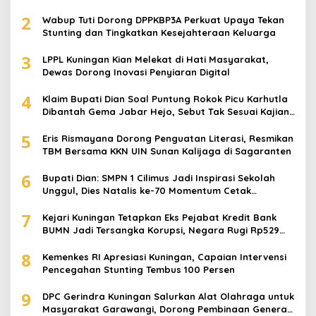
2
Wabup Tuti Dorong DPPKBP3A Perkuat Upaya Tekan
Stunting dan Tingkatkan Kesejahteraan Keluarga
3
LPPL Kuningan Kian Melekat di Hati Masyarakat,
Dewas Dorong Inovasi Penyiaran Digital
4
Klaim Bupati Dian Soal Puntung Rokok Picu Karhutla
Dibantah Gema Jabar Hejo, Sebut Tak Sesuai Kajian
Ilmiah
5
Eris Rismayana Dorong Penguatan Literasi, Resmikan
TBM Bersama KKN UIN Sunan Kalijaga di Sagaranten
6
Bupati Dian: SMPN 1 Cilimus Jadi Inspirasi Sekolah
Unggul, Dies Natalis ke-70 Momentum Cetak
Generasi Emas
7
Kejari Kuningan Tetapkan Eks Pejabat Kredit Bank
BUMN Jadi Tersangka Korupsi, Negara Rugi Rp529
Juta
8
Kemenkes RI Apresiasi Kuningan, Capaian Intervensi
Pencegahan Stunting Tembus 100 Persen
9
DPC Gerindra Kuningan Salurkan Alat Olahraga untuk
Masyarakat Garawangi, Dorong Pembinaan Generasi