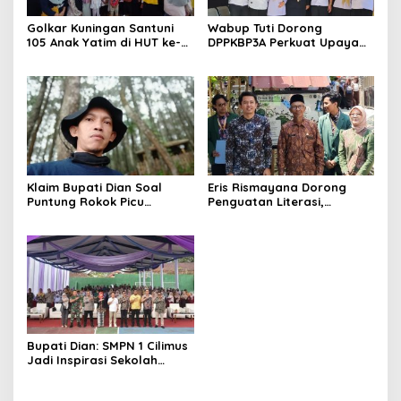
Golkar Kuningan Santuni
Wabup Tuti Dorong
105 Anak Yatim di HUT ke-
DPPKBP3A Perkuat Upaya
50 Bahlil Lahadalia,
Tekan Stunting dan
Doakan Partai Semakin
Tingkatkan Kesejahteraan
Berjaya
Keluarga
Klaim Bupati Dian Soal
Eris Rismayana Dorong
Puntung Rokok Picu
Penguatan Literasi,
Karhutla Dibantah Gema
Resmikan TBM Bersama
Jabar Hejo, Sebut Tak
KKN UIN Sunan Kalijaga di
Sesuai Kajian Ilmiah
Sagaranten
Bupati Dian: SMPN 1 Cilimus
Jadi Inspirasi Sekolah
Unggul, Dies Natalis ke-70
Momentum Cetak Generasi