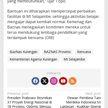
yang membutuhkan,” ujar Topic.
Bantuan ini diharapkan mempercepat perbaikan
fasilitas di MI Selajambe, sehingga aktivitas belajar
mengajar dapat kembali normal. Kemenag dan
Baznas menegaskan komitmen mereka untuk
terus mendukung lembaga pendidikan yang
terdampak bencana. (OM)
BazNas Kuningan
BAZNAS Provinsi
Bencana
Kementerian Agama Kuningan
MI Selajambe
Follow Us
Post
Previous post
Next post
Presiden Prabowo Resmikan
Dewan Pembina Tani
navigation
37 Proyek Energi Nasional di
Merdeka Indonesia Sri
18 Provinsi, Optimis Menuju
Laelasari : Kuatkan Sinergi