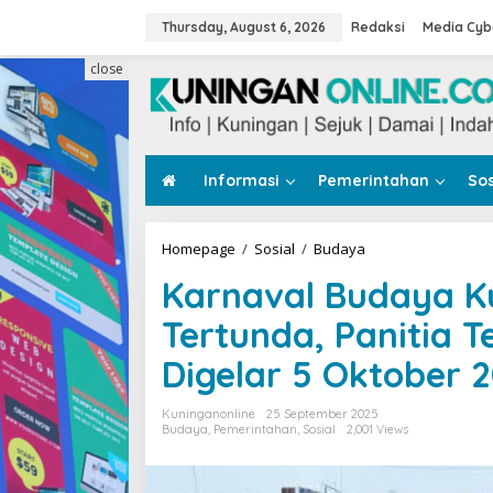
Skip
to
Thursday, August 6, 2026
Redaksi
Media Cyb
content
close
Informasi
Pemerintahan
Sos
Karnaval
Homepage
/
Sosial
/
Budaya
Budaya
Karnaval Budaya K
Kuningan
Sempat
Tertunda, Panitia 
Tertunda,
Panitia
Digelar 5 Oktober 
Tetapkan
Jadwal
Baru
Kuninganonline
25 September 2025
Digelar
Budaya
,
Pemerintahan
,
Sosial
2,001 Views
5
Oktober
2025