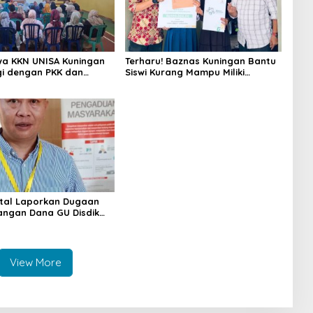
a KKN UNISA Kuningan
Terharu! Baznas Kuningan Bantu
gi dengan PKK dan
Siswi Kurang Mampu Miliki
s, Fokus Edukasi ASI,
Seragam SMK, Semangat
unting hingga
Belajarnya Tak Pernah Padam
n Lansia
tal Laporkan Dugaan
ngan Dana GU Disdik
iar ke KPK, Uha: APBD
na Talangan Pejabat
View More