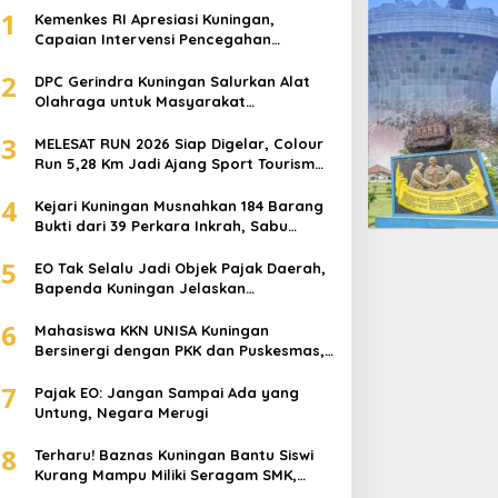
1
Kemenkes RI Apresiasi Kuningan,
Capaian Intervensi Pencegahan
Stunting Tembus 100 Persen
2
DPC Gerindra Kuningan Salurkan Alat
Olahraga untuk Masyarakat
Garawangi, Dorong Pembinaan
3
Generasi Muda
MELESAT RUN 2026 Siap Digelar, Colour
Run 5,28 Km Jadi Ajang Sport Tourism
dan Promosi Kuningan
4
Kejari Kuningan Musnahkan 184 Barang
Bukti dari 39 Perkara Inkrah, Sabu
Direbus agar Tak Bisa Digunakan Lagi
5
EO Tak Selalu Jadi Objek Pajak Daerah,
Bapenda Kuningan Jelaskan
Mekanismenya
6
Mahasiswa KKN UNISA Kuningan
Bersinergi dengan PKK dan Puskesmas,
Fokus Edukasi ASI, Cegah Stunting
7
hingga Perawatan Lansia
Pajak EO: Jangan Sampai Ada yang
Untung, Negara Merugi
8
Terharu! Baznas Kuningan Bantu Siswi
Kurang Mampu Miliki Seragam SMK,
Semangat Belajarnya Tak Pernah