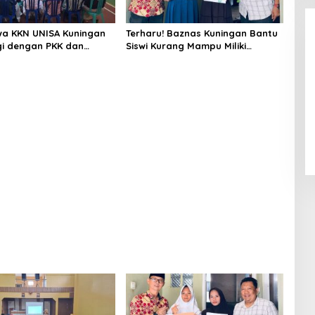
a KKN UNISA Kuningan
Terharu! Baznas Kuningan Bantu
gi dengan PKK dan
Siswi Kurang Mampu Miliki
s, Fokus Edukasi ASI,
Seragam SMK, Semangat
unting hingga
Belajarnya Tak Pernah Padam
n Lansia
Alhamdulillah! Rofia Lolos,
Penampilan “Pesta Panen” Elvy
Sukaesih Berbuah Manis