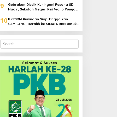
9
Padam
Gebrakan Disdik Kuningan! Pesona SD
Hadir, Sekolah Negeri Kini Wajib Punya
Branding, Digitalisasi, dan Robotika
10
BKPSDM Kuningan Siap Tinggalkan
GEMILANG, Beralih ke SIMATA BKN untuk
Perkuat Sistem Merit ASN
Search
for: