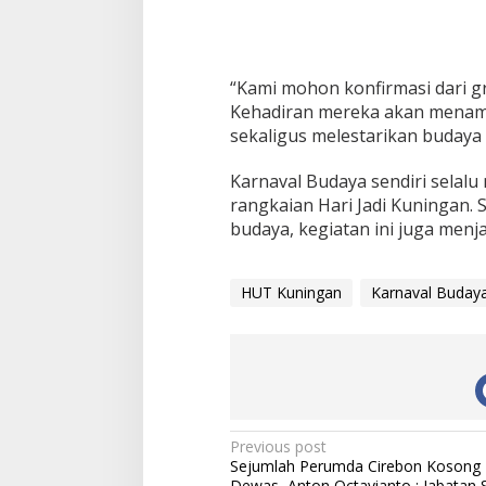
“Kami mohon konfirmasi dari g
Kehadiran mereka akan menamb
sekaligus melestarikan budaya l
Karnaval Budaya sendiri selalu
rangkaian Hari Jadi Kuningan. 
budaya, kegiatan ini juga menj
HUT Kuningan
Karnaval Buday
Post
Previous post
Sejumlah Perumda Cirebon Kosong D
navigation
Dewas, Anton Octavianto : Jabatan S