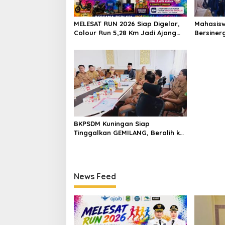
MELESAT RUN 2026 Siap Digelar,
Mahasisw
Colour Run 5,28 Km Jadi Ajang
Bersiner
Sport Tourism dan Promosi
Puskesma
Kuningan
Cegah St
Perawata
BKPSDM Kuningan Siap
Tinggalkan GEMILANG, Beralih ke
SIMATA BKN untuk Perkuat Sistem
Merit ASN
News Feed