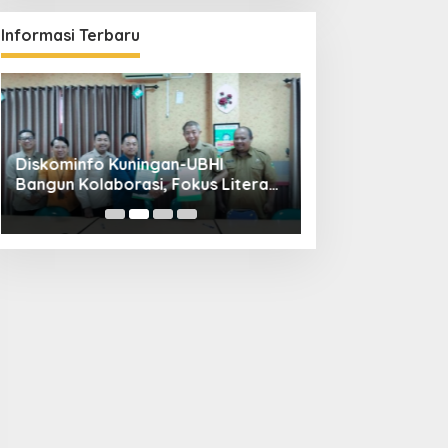
Informasi Terbaru
Diskominfo Kuningan-UBHI
Kuningan Weddin
Bangun Kolaborasi, Fokus Literasi
Hadirkan 65 Vend
Digital hingga Desa Digital
Pandapa Parama