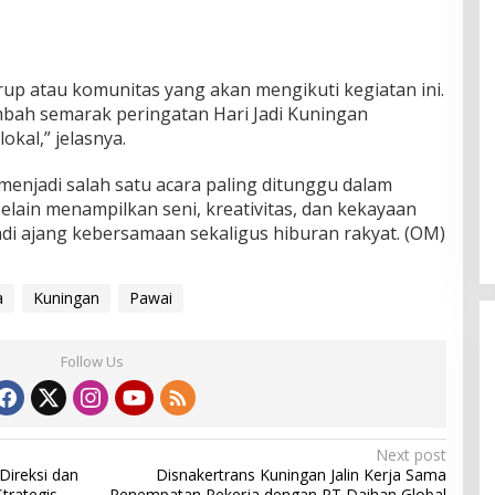
rup atau komunitas yang akan mengikuti kegiatan ini.
ah semarak peringatan Hari Jadi Kuningan
okal,” jelasnya.
 menjadi salah satu acara paling ditunggu dalam
Selain menampilkan seni, kreativitas, dan kekayaan
adi ajang kebersamaan sekaligus hiburan rakyat. (OM)
a
Kuningan
Pawai
Follow Us
Next post
ireksi dan
Disnakertrans Kuningan Jalin Kerja Sama
trategis
Penempatan Pekerja dengan PT Daihan Global