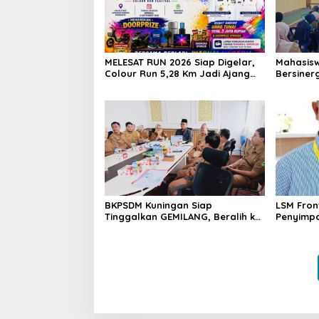
MELESAT RUN 2026 Siap Digelar,
Mahasisw
Colour Run 5,28 Km Jadi Ajang
Bersiner
Sport Tourism dan Promosi
Puskesma
Kuningan
Cegah St
Perawata
BKPSDM Kuningan Siap
LSM Fron
Tinggalkan GEMILANG, Beralih ke
Penyimpa
SIMATA BKN untuk Perkuat Sistem
Rp3,1 Mil
Merit ASN
Bukan Da