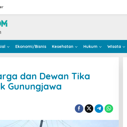
er
ial
Ekonomi/Bisnis
Kesehatan
Hukum
Wisata
arga dan Dewan Tika
sak Gunungjawa