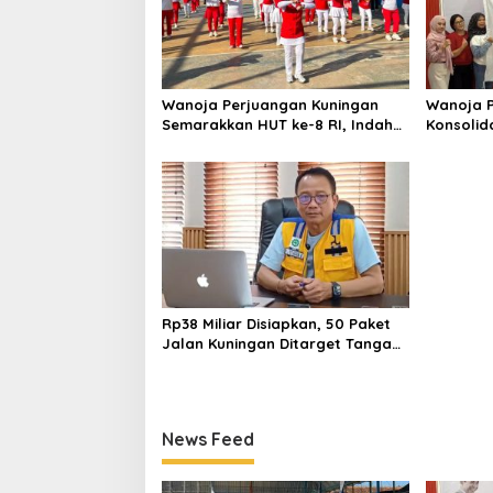
Wanoja Perjuangan Kuningan
Wanoja P
Semarakkan HUT ke-8 RI, Indah
Konsolid
Nur Aliah: Perempuan Harus
Dukung K
Sehat dan Berdaya
Muda
Rp38 Miliar Disiapkan, 50 Paket
Jalan Kuningan Ditarget Tangani
22 Kilometer
News Feed