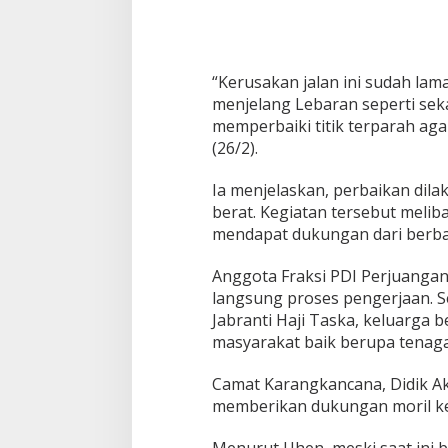
“Kerusakan jalan ini sudah lam
menjelang Lebaran seperti seka
memperbaiki titik terparah aga
(26/2).
Ia menjelaskan, perbaikan dil
berat. Kegiatan tersebut melib
mendapat dukungan dari berba
Anggota Fraksi PDI Perjuangan
langsung proses pengerjaan. Se
Jabranti Haji Taska, keluarga 
masyarakat baik berupa tenag
Camat Karangkancana, Didik Akl
memberikan dukungan moril ke
Menurut Uhen, meski saat ini b