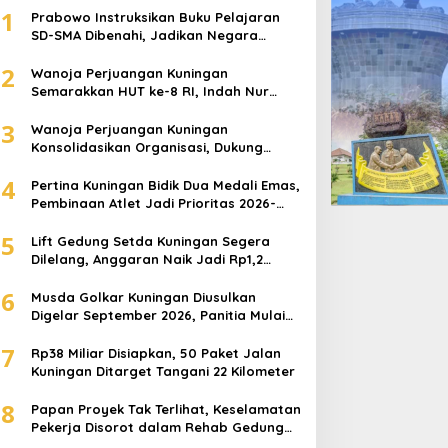
1
Prabowo Instruksikan Buku Pelajaran
SD-SMA Dibenahi, Jadikan Negara
ASEAN sebagai Referensi
2
Wanoja Perjuangan Kuningan
Semarakkan HUT ke-8 RI, Indah Nur
Aliah: Perempuan Harus Sehat dan
3
Berdaya
Wanoja Perjuangan Kuningan
Konsolidasikan Organisasi, Dukung
Kegiatan Positif Generasi Muda
4
Pertina Kuningan Bidik Dua Medali Emas,
Pembinaan Atlet Jadi Prioritas 2026-
2030
5
Lift Gedung Setda Kuningan Segera
Dilelang, Anggaran Naik Jadi Rp1,2
Miliar
6
Musda Golkar Kuningan Diusulkan
Digelar September 2026, Panitia Mulai
Matangkan Persiapan
7
Rp38 Miliar Disiapkan, 50 Paket Jalan
Kuningan Ditarget Tangani 22 Kilometer
8
Papan Proyek Tak Terlihat, Keselamatan
Pekerja Disorot dalam Rehab Gedung
DPRD Kuningan