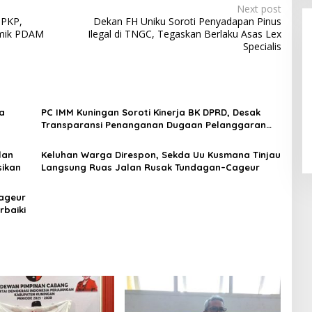
Next post
BPKP,
Dekan FH Uniku Soroti Penyadapan Pinus
emik PDAM
Ilegal di TNGC, Tegaskan Berlaku Asas Lex
Specialis
ta
PC IMM Kuningan Soroti Kinerja BK DPRD, Desak
LPPL Kuningan Kian Melekat di
Transparansi Penanganan Dugaan Pelanggaran
Hati Masyarakat, Dewas Dorong
Etika S Anggota Dewan
Inovasi Penyiaran Digital
lan
Keluhan Warga Direspon, Sekda Uu Kusmana Tinjau
sikan
Langsung Ruas Jalan Rusak Tundagan–Cageur
ageur
rbaiki