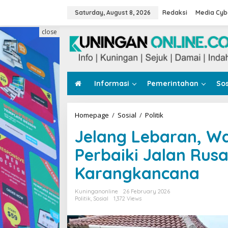
Skip
to
Saturday, August 8, 2026
Redaksi
Media Cyb
content
close
Informasi
Pemerintahan
Sos
Jelang
Homepage
/
Sosial
/
Politik
Lebaran,
Jelang Lebaran, W
Warga
dan
Perbaiki Jalan Ru
Dewan
Tika
Karangkancana
Perbaiki
Jalan
Rusak
Kuninganonline
26 February 2026
Gunungjawa
Politik
,
Sosial
1,372 Views
Karangkancana