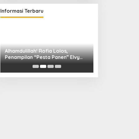
Informasi Terbaru
Alhamdulillah! Rofia Lolos,
Diskominfo Kuni
Penampilan “Pesta Panen” Elvy
Bangun Kolaboras
Sukaesih Berbuah Manis
Digital hingga D