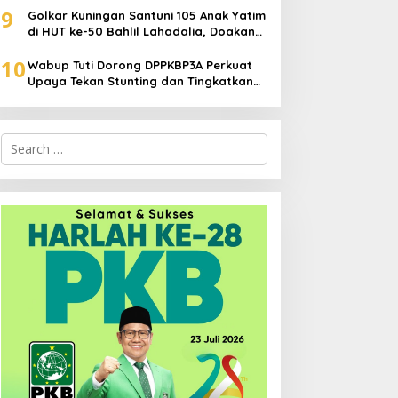
9
Golkar Kuningan Santuni 105 Anak Yatim
di HUT ke-50 Bahlil Lahadalia, Doakan
Partai Semakin Berjaya
10
Wabup Tuti Dorong DPPKBP3A Perkuat
Upaya Tekan Stunting dan Tingkatkan
Kesejahteraan Keluarga
Search
for: