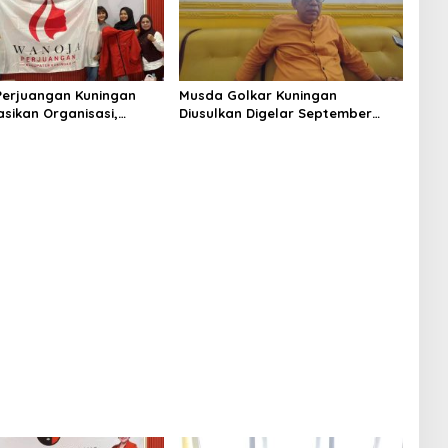
erjuangan Kuningan
Musda Golkar Kuningan
asikan Organisasi,
Diusulkan Digelar September
egiatan Positif Generasi
2026, Panitia Mulai Matangkan
Persiapan