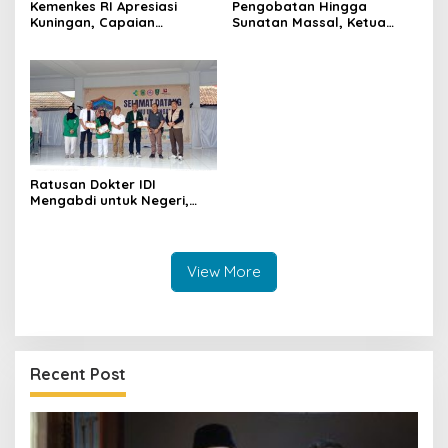
Kemenkes RI Apresiasi
Pengobatan Hingga
Kuningan, Capaian
Sunatan Massal, Ketua
Intervensi Pencegahan
Panitia dr Agah Tegaskan
Stunting Tembus 100 Persen
IDI Kuningan Hadirkan
Layanan Kesehatan Gratis
di Cibingbin
Ratusan Dokter IDI
Mengabdi untuk Negeri,
Bawa 11 Layanan Spesialis
hingga Sunatan Massal
untuk Warga Perbatasan
View More
Recent Post