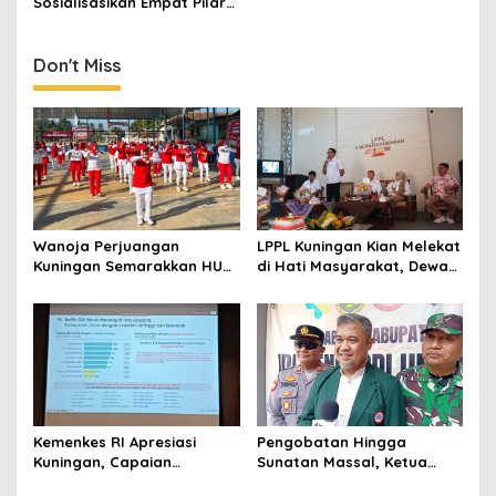
Sosialisasikan Empat Pilar
MPR RI di Unisa Kuningan,
Tekankan Karakter
Kebangsaan di Era Digital
Don't Miss
Wanoja Perjuangan
LPPL Kuningan Kian Melekat
Kuningan Semarakkan HUT
di Hati Masyarakat, Dewas
ke-8 RI, Indah Nur Aliah:
Dorong Inovasi Penyiaran
Perempuan Harus Sehat
Digital
dan Berdaya
Kemenkes RI Apresiasi
Pengobatan Hingga
Kuningan, Capaian
Sunatan Massal, Ketua
Intervensi Pencegahan
Panitia dr Agah Tegaskan