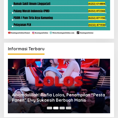
Informasi Terbaru
Alhamdulillah! Rofia Lolos, Penampilan “Pesta
D
Panen” Elvy Sukaesih Berbuah Manis
K
D