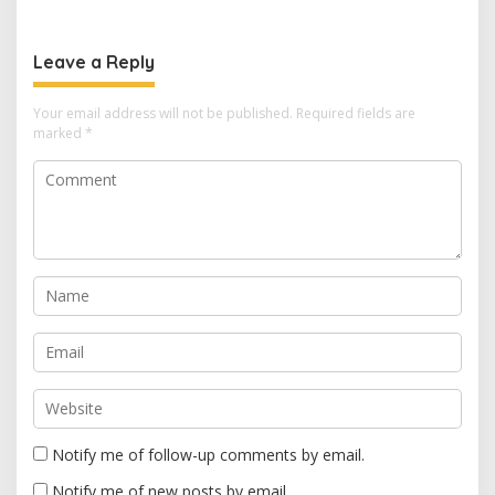
Stunting Tembus 100 Persen
IDI Kuningan Hadirkan
Layanan Kesehatan Gratis
di Cibingbin
Leave a Reply
Your email address will not be published.
Required fields are
marked
*
Notify me of follow-up comments by email.
Notify me of new posts by email.