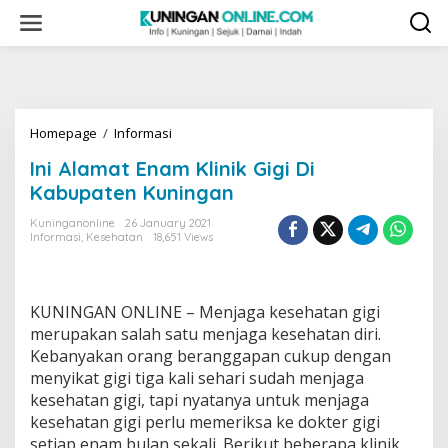
Skip
to
content
Ini
Homepage
/
Informasi
Alamat
Ini Alamat Enam Klinik Gigi Di
Enam
Klinik
Kabupaten Kuningan
Gigi
Di
Kuninganonline
26 January 2021
Informasi
,
Kesehatan
18,651 Views
Kabupaten
Kuningan
KUNINGAN ONLINE – Menjaga kesehatan gigi
merupakan salah satu menjaga kesehatan diri.
Kebanyakan orang beranggapan cukup dengan
menyikat gigi tiga kali sehari sudah menjaga
kesehatan gigi, tapi nyatanya untuk menjaga
kesehatan gigi perlu memeriksa ke dokter gigi
setiap enam bulan sekali. Berikut beberapa klinik