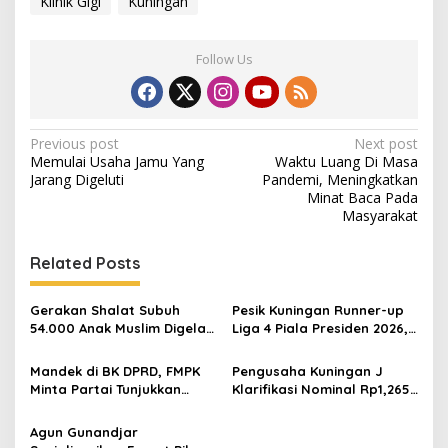
Klinik Gigi
Kuningan
Follow Us
Post
Previous post
Next post
Memulai Usaha Jamu Yang
Waktu Luang Di Masa
navigation
Jarang Digeluti
Pandemi, Meningkatkan
Minat Baca Pada
Masyarakat
Related Posts
Gerakan Shalat Subuh
Pesik Kuningan Runner-up
54.000 Anak Muslim Digelar
Liga 4 Piala Presiden 2026,
Perdana di Desa
Ratusan Warga Nobar di
Manggarai
Taman Kota Rayakan
Mandek di BK DPRD, FMPK
Pengusaha Kuningan J
Perjuangan Laskar Kuda
Minta Partai Tunjukkan
Klarifikasi Nominal Rp1,265
Ciremai
Keberanian Jaga Integritas
Miliar, Tegaskan Persoalan
Murni Utang Piutang
Agun Gunandjar
Pribadi