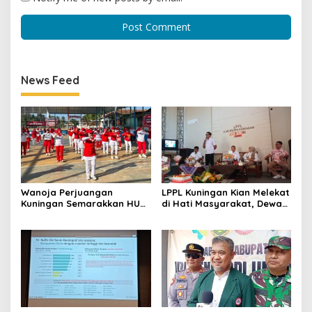
News Feed
Wanoja Perjuangan
LPPL Kuningan Kian Melekat
Kuningan Semarakkan HUT
di Hati Masyarakat, Dewas
ke-8 RI, Indah Nur Aliah:
Dorong Inovasi Penyiaran
Perempuan Harus Sehat
Digital
dan Berdaya