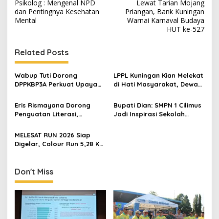
Psikolog : Mengenal NPD
Lewat Tarian Mojang
navigation
dan Pentingnya Kesehatan
Priangan, Bank Kuningan
Mental
Warnai Karnaval Budaya
HUT ke-527
Related Posts
Wabup Tuti Dorong
LPPL Kuningan Kian Melekat
DPPKBP3A Perkuat Upaya
di Hati Masyarakat, Dewas
Tekan Stunting dan
Dorong Inovasi Penyiaran
Tingkatkan Kesejahteraan
Digital
Eris Rismayana Dorong
Bupati Dian: SMPN 1 Cilimus
Keluarga
Penguatan Literasi,
Jadi Inspirasi Sekolah
Resmikan TBM Bersama
Unggul, Dies Natalis ke-70
KKN UIN Sunan Kalijaga di
Momentum Cetak Generasi
MELESAT RUN 2026 Siap
Sagaranten
Emas
Digelar, Colour Run 5,28 Km
Jadi Ajang Sport Tourism
dan Promosi Kuningan
Don't Miss