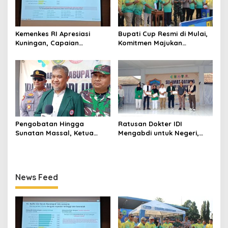
Kemenkes RI Apresiasi
Bupati Cup Resmi di Mulai,
Kuningan, Capaian
Komitmen Majukan
Intervensi Pencegahan
Olahraga Sepakbola
Stunting Tembus 100 Persen
Pengobatan Hingga
Ratusan Dokter IDI
Sunatan Massal, Ketua
Mengabdi untuk Negeri,
Panitia dr Agah Tegaskan
Bawa 11 Layanan Spesialis
IDI Kuningan Hadirkan
hingga Sunatan Massal
Layanan Kesehatan Gratis
untuk Warga Perbatasan
di Cibingbin
News Feed