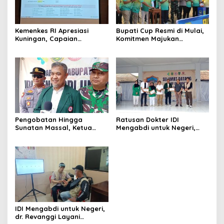
Kemenkes RI Apresiasi
Bupati Cup Resmi di Mulai,
Kuningan, Capaian
Komitmen Majukan
Intervensi Pencegahan
Olahraga Sepakbola
Stunting Tembus 100 Persen
Pengobatan Hingga
Ratusan Dokter IDI
Sunatan Massal, Ketua
Mengabdi untuk Negeri,
Panitia dr Agah Tegaskan
Bawa 11 Layanan Spesialis
IDI Kuningan Hadirkan
hingga Sunatan Massal
Layanan Kesehatan Gratis
untuk Warga Perbatasan
di Cibingbin
IDI Mengabdi untuk Negeri,
dr. Revanggi Layani