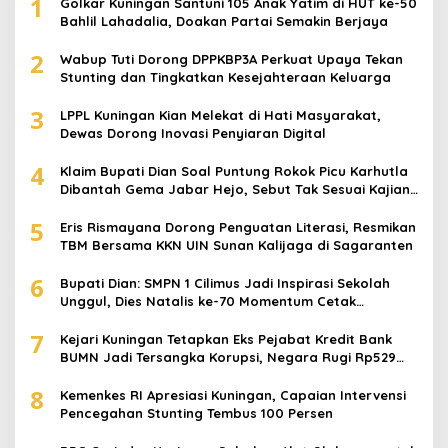
1
Golkar Kuningan Santuni 105 Anak Yatim di HUT ke-50
Bahlil Lahadalia, Doakan Partai Semakin Berjaya
2
Wabup Tuti Dorong DPPKBP3A Perkuat Upaya Tekan
Stunting dan Tingkatkan Kesejahteraan Keluarga
3
LPPL Kuningan Kian Melekat di Hati Masyarakat,
Dewas Dorong Inovasi Penyiaran Digital
4
Klaim Bupati Dian Soal Puntung Rokok Picu Karhutla
Dibantah Gema Jabar Hejo, Sebut Tak Sesuai Kajian
Ilmiah
5
Eris Rismayana Dorong Penguatan Literasi, Resmikan
TBM Bersama KKN UIN Sunan Kalijaga di Sagaranten
6
Bupati Dian: SMPN 1 Cilimus Jadi Inspirasi Sekolah
Unggul, Dies Natalis ke-70 Momentum Cetak
Generasi Emas
7
Kejari Kuningan Tetapkan Eks Pejabat Kredit Bank
BUMN Jadi Tersangka Korupsi, Negara Rugi Rp529
Juta
8
Kemenkes RI Apresiasi Kuningan, Capaian Intervensi
Pencegahan Stunting Tembus 100 Persen