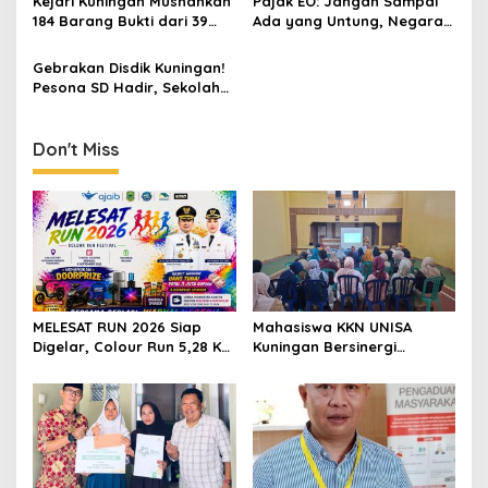
Kejari Kuningan Musnahkan
Pajak EO: Jangan Sampai
184 Barang Bukti dari 39
Ada yang Untung, Negara
Perkara Inkrah, Sabu
Merugi
Direbus agar Tak Bisa
Gebrakan Disdik Kuningan!
Digunakan Lagi
Pesona SD Hadir, Sekolah
Negeri Kini Wajib Punya
Branding, Digitalisasi, dan
Robotika
Don't Miss
MELESAT RUN 2026 Siap
Mahasiswa KKN UNISA
Digelar, Colour Run 5,28 Km
Kuningan Bersinergi
Jadi Ajang Sport Tourism
dengan PKK dan
dan Promosi Kuningan
Puskesmas, Fokus Edukasi
ASI, Cegah Stunting hingga
Perawatan Lansia