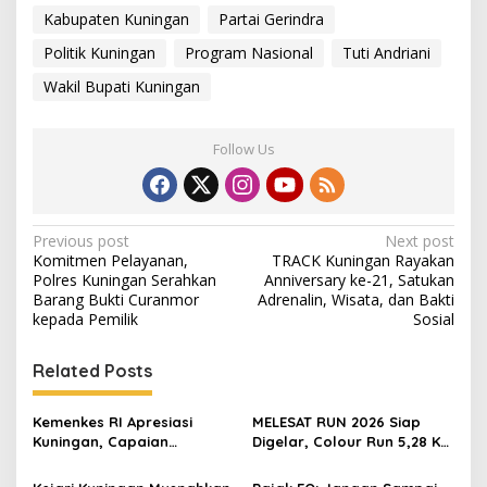
Kabupaten Kuningan
Partai Gerindra
Politik Kuningan
Program Nasional
Tuti Andriani
Wakil Bupati Kuningan
Follow Us
Post
Previous post
Next post
Komitmen Pelayanan,
TRACK Kuningan Rayakan
navigation
Polres Kuningan Serahkan
Anniversary ke-21, Satukan
Barang Bukti Curanmor
Adrenalin, Wisata, dan Bakti
kepada Pemilik
Sosial
Related Posts
Kemenkes RI Apresiasi
MELESAT RUN 2026 Siap
Kuningan, Capaian
Digelar, Colour Run 5,28 Km
Intervensi Pencegahan
Jadi Ajang Sport Tourism
Stunting Tembus 100 Persen
dan Promosi Kuningan