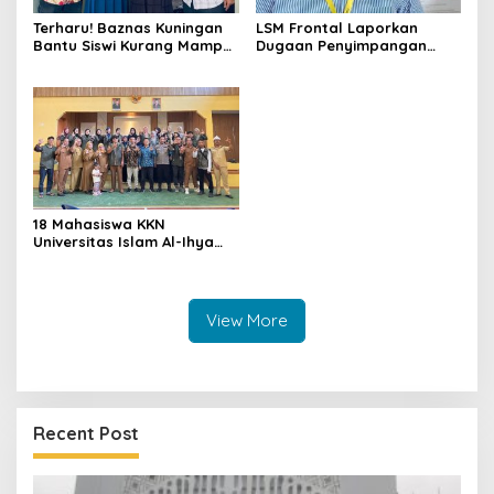
Terharu! Baznas Kuningan
LSM Frontal Laporkan
Bantu Siswi Kurang Mampu
Dugaan Penyimpangan
Miliki Seragam SMK,
Dana GU Disdik Rp3,1 Miliar
Semangat Belajarnya Tak
ke KPK, Uha: APBD Bukan
Pernah Padam
Dana Talangan Pejabat
18 Mahasiswa KKN
Universitas Islam Al-Ihya
Kuningan Mulai Mengabdi di
Desa Linggamekar,
Ditandai Pemasangan Vest
View More
Recent Post