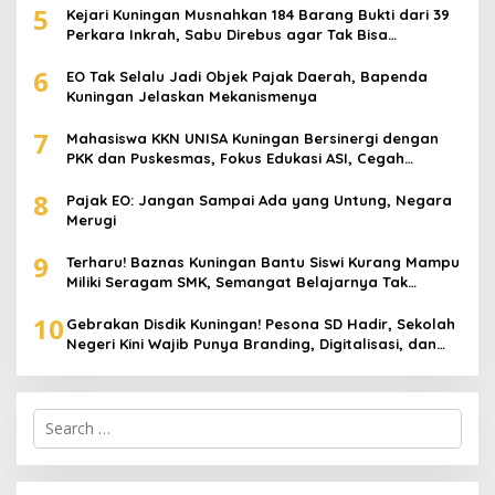
5
Kejari Kuningan Musnahkan 184 Barang Bukti dari 39
Perkara Inkrah, Sabu Direbus agar Tak Bisa
Digunakan Lagi
6
EO Tak Selalu Jadi Objek Pajak Daerah, Bapenda
Kuningan Jelaskan Mekanismenya
7
Mahasiswa KKN UNISA Kuningan Bersinergi dengan
PKK dan Puskesmas, Fokus Edukasi ASI, Cegah
Stunting hingga Perawatan Lansia
8
Pajak EO: Jangan Sampai Ada yang Untung, Negara
Merugi
9
Terharu! Baznas Kuningan Bantu Siswi Kurang Mampu
Miliki Seragam SMK, Semangat Belajarnya Tak
Pernah Padam
10
Gebrakan Disdik Kuningan! Pesona SD Hadir, Sekolah
Negeri Kini Wajib Punya Branding, Digitalisasi, dan
Robotika
Search
for: