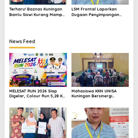
Terharu! Baznas Kuningan
LSM Frontal Laporkan
Bantu Siswi Kurang Mampu
Dugaan Penyimpangan
Miliki Seragam SMK,
Dana GU Disdik Rp3,1 Miliar
Semangat Belajarnya Tak
ke KPK, Uha: APBD Bukan
Pernah Padam
Dana Talangan Pejabat
News Feed
MELESAT RUN 2026 Siap
Mahasiswa KKN UNISA
Digelar, Colour Run 5,28 Km
Kuningan Bersinergi
Jadi Ajang Sport Tourism
dengan PKK dan
dan Promosi Kuningan
Puskesmas, Fokus Edukasi
ASI, Cegah Stunting hingga
Perawatan Lansia