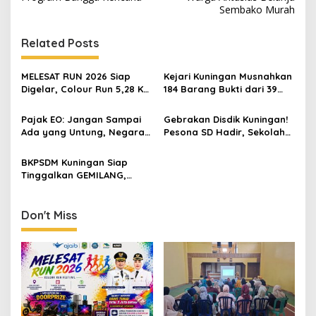
Sembako Murah
Related Posts
MELESAT RUN 2026 Siap
Kejari Kuningan Musnahkan
Digelar, Colour Run 5,28 Km
184 Barang Bukti dari 39
Jadi Ajang Sport Tourism
Perkara Inkrah, Sabu
dan Promosi Kuningan
Direbus agar Tak Bisa
Pajak EO: Jangan Sampai
Gebrakan Disdik Kuningan!
Digunakan Lagi
Ada yang Untung, Negara
Pesona SD Hadir, Sekolah
Merugi
Negeri Kini Wajib Punya
Branding, Digitalisasi, dan
BKPSDM Kuningan Siap
Robotika
Tinggalkan GEMILANG,
Beralih ke SIMATA BKN
untuk Perkuat Sistem Merit
ASN
Don't Miss