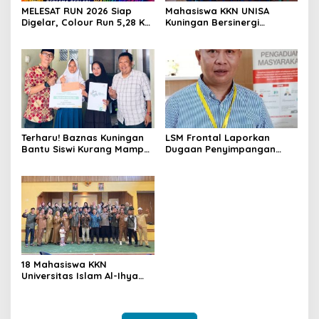
MELESAT RUN 2026 Siap
Mahasiswa KKN UNISA
Digelar, Colour Run 5,28 Km
Kuningan Bersinergi
Jadi Ajang Sport Tourism
dengan PKK dan
dan Promosi Kuningan
Puskesmas, Fokus Edukasi
ASI, Cegah Stunting hingga
Perawatan Lansia
Terharu! Baznas Kuningan
LSM Frontal Laporkan
Bantu Siswi Kurang Mampu
Dugaan Penyimpangan
Miliki Seragam SMK,
Dana GU Disdik Rp3,1 Miliar
Semangat Belajarnya Tak
ke KPK, Uha: APBD Bukan
Pernah Padam
Dana Talangan Pejabat
18 Mahasiswa KKN
Universitas Islam Al-Ihya
Kuningan Mulai Mengabdi di
Desa Linggamekar,
Ditandai Pemasangan Vest