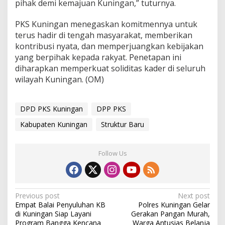
pihak demi kemajuan Kuningan,” tuturnya.
PKS Kuningan menegaskan komitmennya untuk
terus hadir di tengah masyarakat, memberikan
kontribusi nyata, dan memperjuangkan kebijakan
yang berpihak kepada rakyat. Penetapan ini
diharapkan memperkuat soliditas kader di seluruh
wilayah Kuningan. (OM)
DPD PKS Kuningan
DPP PKS
Kabupaten Kuningan
Struktur Baru
Follow Us
Post
Previous post
Next post
Empat Balai Penyuluhan KB
Polres Kuningan Gelar
navigation
di Kuningan Siap Layani
Gerakan Pangan Murah,
Program Bangga Kencana
Warga Antusias Belanja