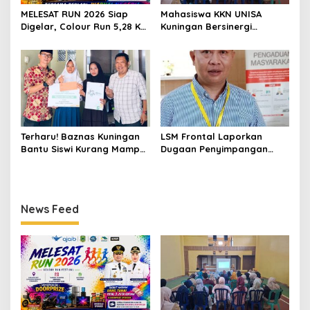
MELESAT RUN 2026 Siap
Mahasiswa KKN UNISA
Digelar, Colour Run 5,28 Km
Kuningan Bersinergi
Jadi Ajang Sport Tourism
dengan PKK dan
dan Promosi Kuningan
Puskesmas, Fokus Edukasi
ASI, Cegah Stunting hingga
Perawatan Lansia
Terharu! Baznas Kuningan
LSM Frontal Laporkan
Bantu Siswi Kurang Mampu
Dugaan Penyimpangan
Miliki Seragam SMK,
Dana GU Disdik Rp3,1 Miliar
Semangat Belajarnya Tak
ke KPK, Uha: APBD Bukan
Pernah Padam
Dana Talangan Pejabat
News Feed