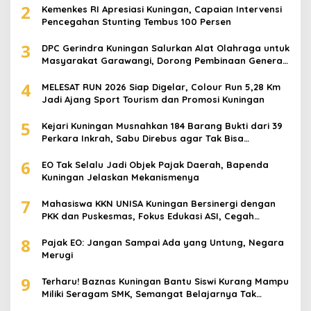
2
Kemenkes RI Apresiasi Kuningan, Capaian Intervensi
Pencegahan Stunting Tembus 100 Persen
3
DPC Gerindra Kuningan Salurkan Alat Olahraga untuk
Masyarakat Garawangi, Dorong Pembinaan Generasi
Muda
4
MELESAT RUN 2026 Siap Digelar, Colour Run 5,28 Km
Jadi Ajang Sport Tourism dan Promosi Kuningan
5
Kejari Kuningan Musnahkan 184 Barang Bukti dari 39
Perkara Inkrah, Sabu Direbus agar Tak Bisa
Digunakan Lagi
6
EO Tak Selalu Jadi Objek Pajak Daerah, Bapenda
Kuningan Jelaskan Mekanismenya
7
Mahasiswa KKN UNISA Kuningan Bersinergi dengan
PKK dan Puskesmas, Fokus Edukasi ASI, Cegah
Stunting hingga Perawatan Lansia
8
Pajak EO: Jangan Sampai Ada yang Untung, Negara
Merugi
9
Terharu! Baznas Kuningan Bantu Siswi Kurang Mampu
Miliki Seragam SMK, Semangat Belajarnya Tak
Pernah Padam