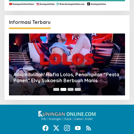
Informasi Terbaru
Alhamdulillah! Rofia Lolos, Penampilan “Pesta
D
Panen” Elvy Sukaesih Berbuah Manis
K
D