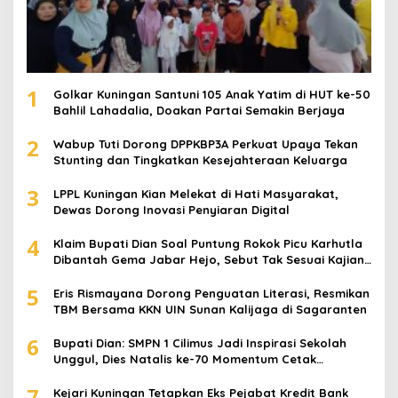
1
Golkar Kuningan Santuni 105 Anak Yatim di HUT ke-50
Bahlil Lahadalia, Doakan Partai Semakin Berjaya
2
Wabup Tuti Dorong DPPKBP3A Perkuat Upaya Tekan
Stunting dan Tingkatkan Kesejahteraan Keluarga
3
LPPL Kuningan Kian Melekat di Hati Masyarakat,
Dewas Dorong Inovasi Penyiaran Digital
4
Klaim Bupati Dian Soal Puntung Rokok Picu Karhutla
Dibantah Gema Jabar Hejo, Sebut Tak Sesuai Kajian
Ilmiah
5
Eris Rismayana Dorong Penguatan Literasi, Resmikan
TBM Bersama KKN UIN Sunan Kalijaga di Sagaranten
6
Bupati Dian: SMPN 1 Cilimus Jadi Inspirasi Sekolah
Unggul, Dies Natalis ke-70 Momentum Cetak
Generasi Emas
7
Kejari Kuningan Tetapkan Eks Pejabat Kredit Bank