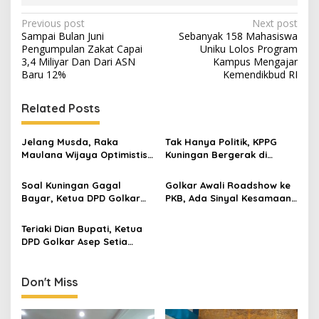
Post
Previous post
Next post
Sampai Bulan Juni
Sebanyak 158 Mahasiswa
navigation
Pengumpulan Zakat Capai
Uniku Lolos Program
3,4 Miliyar Dan Dari ASN
Kampus Mengajar
Baru 12%
Kemendikbud RI
Related Posts
Jelang Musda, Raka
Tak Hanya Politik, KPPG
Maulana Wijaya Optimistis
Kuningan Bergerak di
Asep Kembali Pimpin DPD
Pemberdayaan Ekonomi
Golkar Kuningan
Perempuan
Soal Kuningan Gagal
Golkar Awali Roadshow ke
Bayar, Ketua DPD Golkar
PKB, Ada Sinyal Kesamaan
Sebut Dian Bukan Penentu
Usung Dian Rachmat
Kebijakan
Yanuar Calon Bupati
Teriaki Dian Bupati, Ketua
DPD Golkar Asep Setia
Mulyana : Kita Lihat Hasil
Survei
Don't Miss