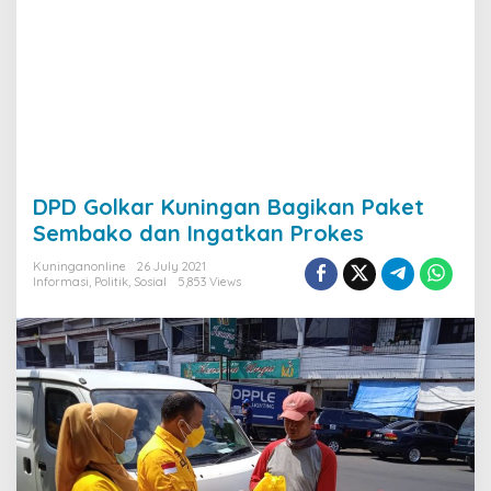
DPD Golkar Kuningan Bagikan Paket
Sembako dan Ingatkan Prokes
Kuninganonline
26 July 2021
Informasi
,
Politik
,
Sosial
5,853 Views