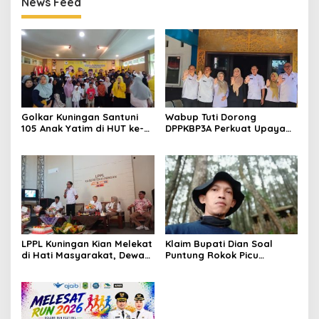
News Feed
Golkar Kuningan Santuni
Wabup Tuti Dorong
105 Anak Yatim di HUT ke-
DPPKBP3A Perkuat Upaya
50 Bahlil Lahadalia,
Tekan Stunting dan
Doakan Partai Semakin
Tingkatkan Kesejahteraan
Berjaya
Keluarga
LPPL Kuningan Kian Melekat
Klaim Bupati Dian Soal
di Hati Masyarakat, Dewas
Puntung Rokok Picu
Dorong Inovasi Penyiaran
Karhutla Dibantah Gema
Digital
Jabar Hejo, Sebut Tak
Sesuai Kajian Ilmiah