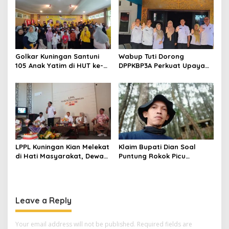
Golkar Kuningan Santuni
Wabup Tuti Dorong
105 Anak Yatim di HUT ke-
DPPKBP3A Perkuat Upaya
50 Bahlil Lahadalia,
Tekan Stunting dan
Doakan Partai Semakin
Tingkatkan Kesejahteraan
Berjaya
Keluarga
LPPL Kuningan Kian Melekat
Klaim Bupati Dian Soal
di Hati Masyarakat, Dewas
Puntung Rokok Picu
Dorong Inovasi Penyiaran
Karhutla Dibantah Gema
Digital
Jabar Hejo, Sebut Tak
Sesuai Kajian Ilmiah
Leave a Reply
Your email address will not be published.
Required fields are