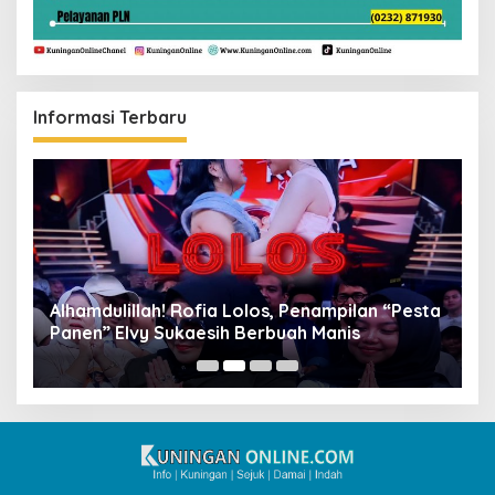
Informasi Terbaru
Alhamdulillah! Rofia Lolos, Penampilan “Pesta
D
Panen” Elvy Sukaesih Berbuah Manis
K
D