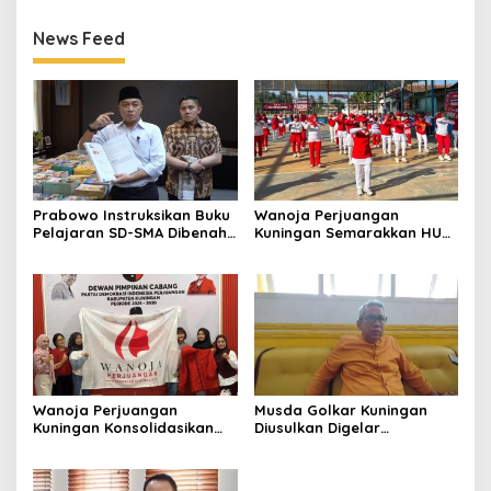
Muda
News Feed
Prabowo Instruksikan Buku
Wanoja Perjuangan
Pelajaran SD-SMA Dibenahi,
Kuningan Semarakkan HUT
Jadikan Negara ASEAN
ke-8 RI, Indah Nur Aliah:
sebagai Referensi
Perempuan Harus Sehat
dan Berdaya
Wanoja Perjuangan
Musda Golkar Kuningan
Kuningan Konsolidasikan
Diusulkan Digelar
Organisasi, Dukung
September 2026, Panitia
Kegiatan Positif Generasi
Mulai Matangkan Persiapan
Muda