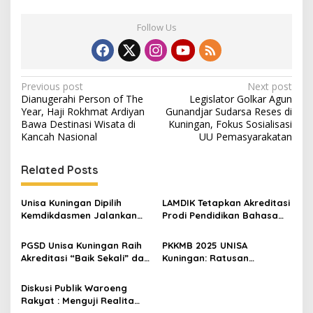
Follow Us
Post
Previous post
Next post
Dianugerahi Person of The
Legislator Golkar Agun
navigation
Year, Haji Rokhmat Ardiyan
Gunandjar Sudarsa Reses di
Bawa Destinasi Wisata di
Kuningan, Fokus Sosialisasi
Kancah Nasional
UU Pemasyarakatan
Related Posts
Unisa Kuningan Dipilih
LAMDIK Tetapkan Akreditasi
Kemdikdasmen Jalankan
Prodi Pendidikan Bahasa
Program Pemenuhan
Inggris UNISA Kuningan
Kualifikasi S1/D4 Guru
“Baik Sekali”
PGSD Unisa Kuningan Raih
PKKMB 2025 UNISA
Akreditasi “Baik Sekali” dari
Kuningan: Ratusan
LAMDIK
Mahasiswa Baru Antusias
Ikuti Pembekalan,
Diskusi Publik Waroeng
Tanamkan Nilai Etika dan
Rakyat : Menguji Realita
Semangat Digital
Kuningan sebagai