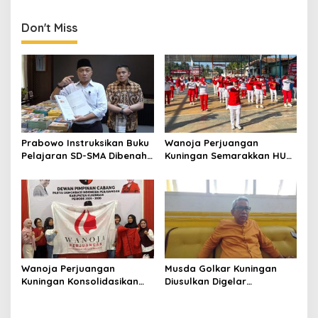
Kabupaten Pariwisata
Don't Miss
Prabowo Instruksikan Buku
Wanoja Perjuangan
Pelajaran SD-SMA Dibenahi,
Kuningan Semarakkan HUT
Jadikan Negara ASEAN
ke-8 RI, Indah Nur Aliah:
sebagai Referensi
Perempuan Harus Sehat
dan Berdaya
Wanoja Perjuangan
Musda Golkar Kuningan
Kuningan Konsolidasikan
Diusulkan Digelar
Organisasi, Dukung
September 2026, Panitia
Kegiatan Positif Generasi
Mulai Matangkan Persiapan