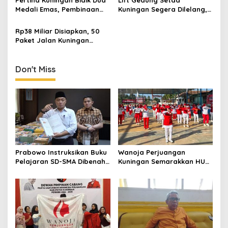
Pertina Kuningan Bidik Dua
Lift Gedung Setda
dan Berdaya
Muda
Medali Emas, Pembinaan
Kuningan Segera Dilelang,
Atlet Jadi Prioritas 2026-
Anggaran Naik Jadi Rp1,2
2030
Miliar
Rp38 Miliar Disiapkan, 50
Paket Jalan Kuningan
Ditarget Tangani 22
Kilometer
Don't Miss
Prabowo Instruksikan Buku
Wanoja Perjuangan
Pelajaran SD-SMA Dibenahi,
Kuningan Semarakkan HUT
Jadikan Negara ASEAN
ke-8 RI, Indah Nur Aliah:
sebagai Referensi
Perempuan Harus Sehat
dan Berdaya