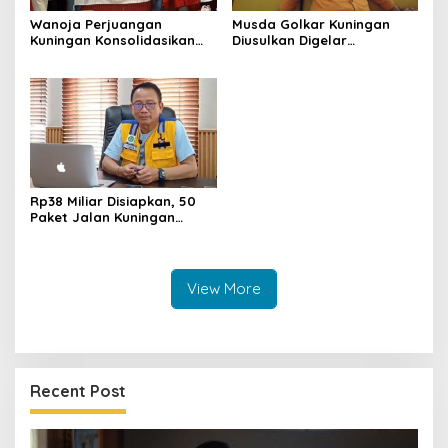
Wanoja Perjuangan
Musda Golkar Kuningan
Kuningan Konsolidasikan
Diusulkan Digelar
Organisasi, Dukung
September 2026, Panitia
Kegiatan Positif Generasi
Mulai Matangkan Persiapan
Muda
Rp38 Miliar Disiapkan, 50
Paket Jalan Kuningan
Ditarget Tangani 22
Kilometer
View More
Recent Post