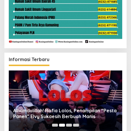
Informasi Terbaru
Alhamdulillah! Rofia Lolos, Penampilan “Pesta
D
Panen” Elvy Sukaesih Berbuah Manis
K
D