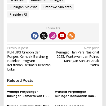
Kuningan Melesat
Prabowo Subianto
Presiden RI
Follow Us
Post
Previous post
Next post
PLN UP3 Cirebon dan
Peringati Hari Pers Nasional
navigation
Ponpes Kempek Bersinergi
2025, Wartawan dan Polres
Hadirkan Program
Kuningan Santuni Anak
Kelistrikan Berbasis Kearifan
Yatim
Lokal
Related Posts
Wanoja Perjuangan
Wanoja Perjuangan
Kuningan Semarakkan HUT
Kuningan Konsolidasikan
ke-8 RI, Indah Nur Aliah:
Organisasi, Dukung
Perempuan Harus Sehat
Kegiatan Positif Generasi