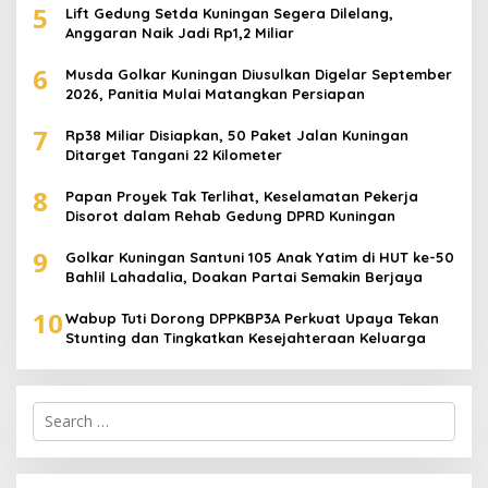
5
Lift Gedung Setda Kuningan Segera Dilelang,
Anggaran Naik Jadi Rp1,2 Miliar
6
Musda Golkar Kuningan Diusulkan Digelar September
2026, Panitia Mulai Matangkan Persiapan
7
Rp38 Miliar Disiapkan, 50 Paket Jalan Kuningan
Ditarget Tangani 22 Kilometer
8
Papan Proyek Tak Terlihat, Keselamatan Pekerja
Disorot dalam Rehab Gedung DPRD Kuningan
9
Golkar Kuningan Santuni 105 Anak Yatim di HUT ke-50
Bahlil Lahadalia, Doakan Partai Semakin Berjaya
10
Wabup Tuti Dorong DPPKBP3A Perkuat Upaya Tekan
Stunting dan Tingkatkan Kesejahteraan Keluarga
Search
for: