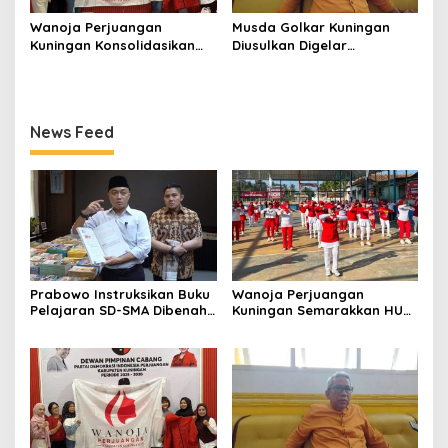
Wanoja Perjuangan
Musda Golkar Kuningan
Kuningan Konsolidasikan
Diusulkan Digelar
Organisasi, Dukung
September 2026, Panitia
Kegiatan Positif Generasi
Mulai Matangkan Persiapan
Muda
News Feed
Prabowo Instruksikan Buku
Wanoja Perjuangan
Pelajaran SD-SMA Dibenahi,
Kuningan Semarakkan HUT
Jadikan Negara ASEAN
ke-8 RI, Indah Nur Aliah:
sebagai Referensi
Perempuan Harus Sehat
dan Berdaya