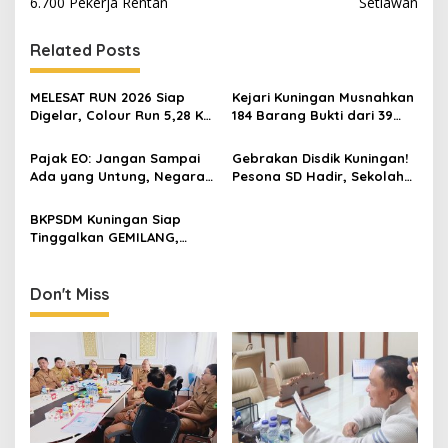
6.700 Pekerja Rentan
Setiawan
Related Posts
MELESAT RUN 2026 Siap
Kejari Kuningan Musnahkan
Digelar, Colour Run 5,28 Km
184 Barang Bukti dari 39
Jadi Ajang Sport Tourism
Perkara Inkrah, Sabu
dan Promosi Kuningan
Direbus agar Tak Bisa
Pajak EO: Jangan Sampai
Gebrakan Disdik Kuningan!
Digunakan Lagi
Ada yang Untung, Negara
Pesona SD Hadir, Sekolah
Merugi
Negeri Kini Wajib Punya
Branding, Digitalisasi, dan
BKPSDM Kuningan Siap
Robotika
Tinggalkan GEMILANG,
Beralih ke SIMATA BKN
untuk Perkuat Sistem Merit
ASN
Don't Miss