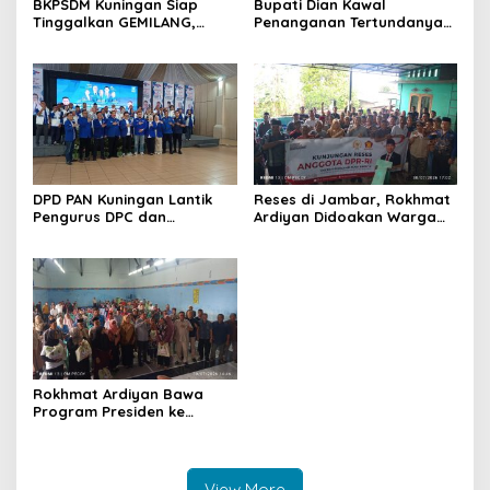
BKPSDM Kuningan Siap
Bupati Dian Kawal
Tinggalkan GEMILANG,
Penanganan Tertundanya
Beralih ke SIMATA BKN
Keberangkatan 95 Jemaah
untuk Perkuat Sistem Merit
Umrah Kuningan, Minta Hak
ASN
Jemaah Dipenuhi
DPD PAN Kuningan Lantik
Reses di Jambar, Rokhmat
Pengurus DPC dan
Ardiyan Didoakan Warga
Relawan, Targetkan
Dua Tahun Lalu, Kini
Minimal Satu Dapil Satu
Kembali Bawa Program
Kursi
Listrik Gratis untuk 49 KK
Rokhmat Ardiyan Bawa
Program Presiden ke
Cigadung, 400 Sambungan
Listrik Gratis Disalurkan
View More