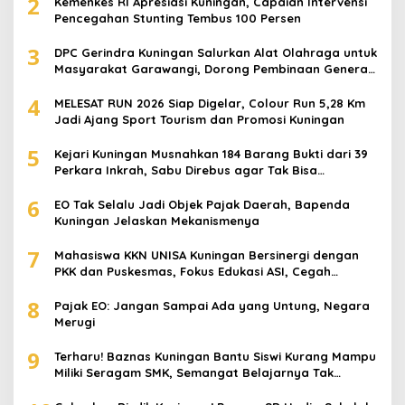
2
Kemenkes RI Apresiasi Kuningan, Capaian Intervensi
Pencegahan Stunting Tembus 100 Persen
3
DPC Gerindra Kuningan Salurkan Alat Olahraga untuk
Masyarakat Garawangi, Dorong Pembinaan Generasi
Muda
4
MELESAT RUN 2026 Siap Digelar, Colour Run 5,28 Km
Jadi Ajang Sport Tourism dan Promosi Kuningan
5
Kejari Kuningan Musnahkan 184 Barang Bukti dari 39
Perkara Inkrah, Sabu Direbus agar Tak Bisa
Digunakan Lagi
6
EO Tak Selalu Jadi Objek Pajak Daerah, Bapenda
Kuningan Jelaskan Mekanismenya
7
Mahasiswa KKN UNISA Kuningan Bersinergi dengan
PKK dan Puskesmas, Fokus Edukasi ASI, Cegah
Stunting hingga Perawatan Lansia
8
Pajak EO: Jangan Sampai Ada yang Untung, Negara
Merugi
9
Terharu! Baznas Kuningan Bantu Siswi Kurang Mampu
Miliki Seragam SMK, Semangat Belajarnya Tak
Pernah Padam