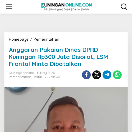
Skip
to
content
Anggaran
Homepage
/
Pemerintahan
Pakaian
Anggaran Pakaian Dinas DPRD
Dinas
DPRD
Kuningan Rp300 Juta Disorot, LSM
Kuningan
Frontal Minta Dibatalkan
Rp300
Juta
Kuninganonline
11 May 2026
Disorot,
Pemerintahan
,
Politik
799 Views
LSM
Frontal
Minta
Dibatalkan