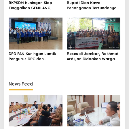
BKPSDM Kuningan Siap
Bupati Dian Kawal
Tinggalkan GEMILANG,
Penanganan Tertundanya
Beralih ke SIMATA BKN
Keberangkatan 95 Jemaah
untuk Perkuat Sistem Merit
Umrah Kuningan, Minta Hak
ASN
Jemaah Dipenuhi
DPD PAN Kuningan Lantik
Reses di Jambar, Rokhmat
Pengurus DPC dan
Ardiyan Didoakan Warga
Relawan, Targetkan
Dua Tahun Lalu, Kini
Minimal Satu Dapil Satu
Kembali Bawa Program
Kursi
Listrik Gratis untuk 49 KK
News Feed