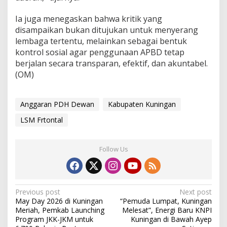
Ia juga menegaskan bahwa kritik yang
disampaikan bukan ditujukan untuk menyerang
lembaga tertentu, melainkan sebagai bentuk
kontrol sosial agar penggunaan APBD tetap
berjalan secara transparan, efektif, dan akuntabel.
(OM)
Anggaran PDH Dewan
Kabupaten Kuningan
LSM Frtontal
Follow Us
Post
Previous post
Next post
May Day 2026 di Kuningan
“Pemuda Lumpat, Kuningan
navigation
Meriah, Pemkab Launching
Melesat”, Energi Baru KNPI
Program JKK-JKM untuk
Kuningan di Bawah Ayep