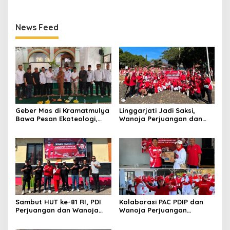
News Feed
Geber Mas di Kramatmulya
Linggarjati Jadi Saksi,
Bawa Pesan Ekoteologi,
Wanoja Perjuangan dan
Bersihkan Masjid Sekaligus
PDIP Cilimus Kobarkan
Tanam Pohon
Kemerdekaan
Sambut HUT ke-81 RI, PDI
Kolaborasi PAC PDIP dan
Perjuangan dan Wanoja
Wanoja Perjuangan
Perjuangan Bangun
Semarakkan HUT ke-81 RI di
Kebersamaan Bersama
Pancalang