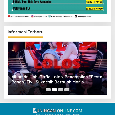
Informasi Terbaru
Alhamdulillah! Rofia Lolos, Penampilan “Pesta
D
Panen” Elvy Sukaesih Berbuah Manis
K
D