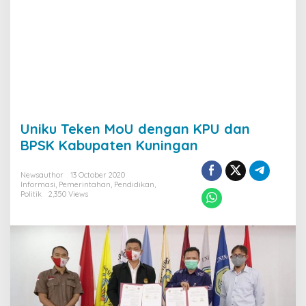
Uniku Teken MoU dengan KPU dan
BPSK Kabupaten Kuningan
Newsauthor
13 October 2020
Informasi
,
Pemerintahan
,
Pendidikan
,
Politik
2,350 Views