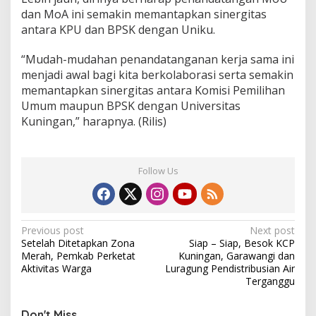
dan MoA ini semakin memantapkan sinergitas
antara KPU dan BPSK dengan Uniku.
“Mudah-mudahan penandatanganan kerja sama ini
menjadi awal bagi kita berkolaborasi serta semakin
memantapkan sinergitas antara Komisi Pemilihan
Umum maupun BPSK dengan Universitas
Kuningan,” harapnya. (Rilis)
Follow Us
Post
Previous post
Next post
Setelah Ditetapkan Zona
Siap – Siap, Besok KCP
navigation
Merah, Pemkab Perketat
Kuningan, Garawangi dan
Aktivitas Warga
Luragung Pendistribusian Air
Terganggu
Don't Miss