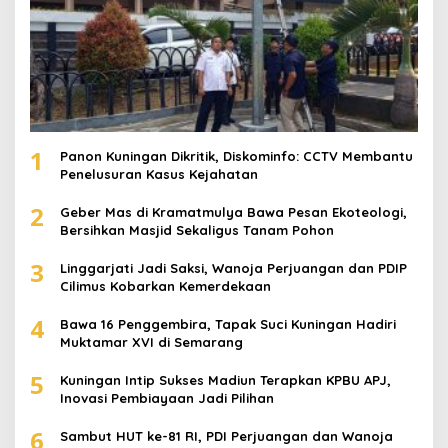
1
Panon Kuningan Dikritik, Diskominfo: CCTV Membantu
Penelusuran Kasus Kejahatan
2
Geber Mas di Kramatmulya Bawa Pesan Ekoteologi,
Bersihkan Masjid Sekaligus Tanam Pohon
3
Linggarjati Jadi Saksi, Wanoja Perjuangan dan PDIP
Cilimus Kobarkan Kemerdekaan
4
Bawa 16 Penggembira, Tapak Suci Kuningan Hadiri
Muktamar XVI di Semarang
5
Kuningan Intip Sukses Madiun Terapkan KPBU APJ,
Inovasi Pembiayaan Jadi Pilihan
6
Sambut HUT ke-81 RI, PDI Perjuangan dan Wanoja