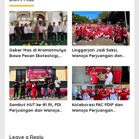
Geber Mas di Kramatmulya
Linggarjati Jadi Saksi,
Bawa Pesan Ekoteologi,
Wanoja Perjuangan dan
Bersihkan Masjid Sekaligus
PDIP Cilimus Kobarkan
Tanam Pohon
Kemerdekaan
Sambut HUT ke-81 RI, PDI
Kolaborasi PAC PDIP dan
Perjuangan dan Wanoja
Wanoja Perjuangan
Perjuangan Bangun
Semarakkan HUT ke-81 RI di
Kebersamaan Bersama
Pancalang
Karang Taruna
Leave a Reply