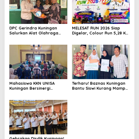
DPC Gerindra Kuningan
MELESAT RUN 2026 Siap
Salurkan Alat Olahraga
Digelar, Colour Run 5,28 Km
untuk Masyarakat
Jadi Ajang Sport Tourism
Garawangi, Dorong
dan Promosi Kuningan
Pembinaan Generasi Muda
Mahasiswa KKN UNISA
Terharu! Baznas Kuningan
Kuningan Bersinergi
Bantu Siswi Kurang Mampu
dengan PKK dan
Miliki Seragam SMK,
Puskesmas, Fokus Edukasi
Semangat Belajarnya Tak
ASI, Cegah Stunting hingga
Pernah Padam
Perawatan Lansia
Gebrakan Disdik Kuningan!