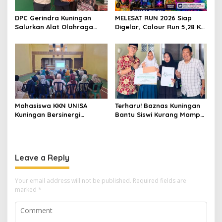
DPC Gerindra Kuningan
MELESAT RUN 2026 Siap
Salurkan Alat Olahraga
Digelar, Colour Run 5,28 Km
untuk Masyarakat
Jadi Ajang Sport Tourism
Garawangi, Dorong
dan Promosi Kuningan
Pembinaan Generasi Muda
Mahasiswa KKN UNISA
Terharu! Baznas Kuningan
Kuningan Bersinergi
Bantu Siswi Kurang Mampu
dengan PKK dan
Miliki Seragam SMK,
Puskesmas, Fokus Edukasi
Semangat Belajarnya Tak
ASI, Cegah Stunting hingga
Pernah Padam
Perawatan Lansia
Leave a Reply
Your email address will not be published.
Required fields are
marked
*