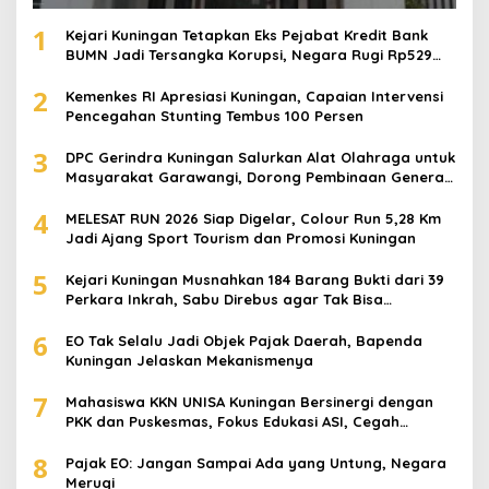
1
Kejari Kuningan Tetapkan Eks Pejabat Kredit Bank
BUMN Jadi Tersangka Korupsi, Negara Rugi Rp529
Juta
2
Kemenkes RI Apresiasi Kuningan, Capaian Intervensi
Pencegahan Stunting Tembus 100 Persen
3
DPC Gerindra Kuningan Salurkan Alat Olahraga untuk
Masyarakat Garawangi, Dorong Pembinaan Generasi
Muda
4
MELESAT RUN 2026 Siap Digelar, Colour Run 5,28 Km
Jadi Ajang Sport Tourism dan Promosi Kuningan
5
Kejari Kuningan Musnahkan 184 Barang Bukti dari 39
Perkara Inkrah, Sabu Direbus agar Tak Bisa
Digunakan Lagi
6
EO Tak Selalu Jadi Objek Pajak Daerah, Bapenda
Kuningan Jelaskan Mekanismenya
7
Mahasiswa KKN UNISA Kuningan Bersinergi dengan
PKK dan Puskesmas, Fokus Edukasi ASI, Cegah
Stunting hingga Perawatan Lansia
8
Pajak EO: Jangan Sampai Ada yang Untung, Negara
Merugi