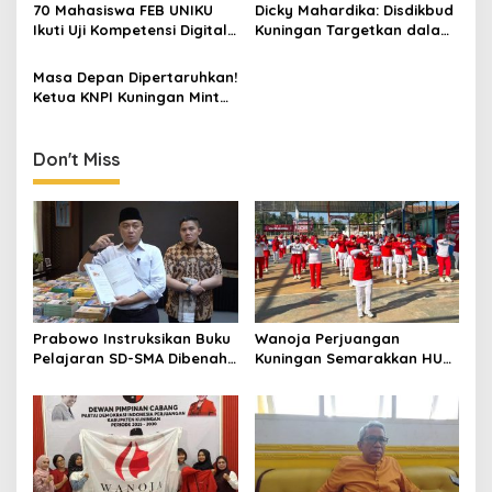
KKN UIN Sunan Kalijaga di
Momentum Cetak Generasi
70 Mahasiswa FEB UNIKU
Dicky Mahardika: Disdikbud
Sagaranten
Emas
Ikuti Uji Kompetensi Digital
Kuningan Targetkan dalam
Marketing, Siap Kantongi
RPJMD Rata-rata Lama
Sertifikat BNSP
Sekolah Capai 8,5 Tahun,
Masa Depan Dipertaruhkan!
Angka ATS Terus Menurun
Ketua KNPI Kuningan Minta
Tawuran Pelajar Jadi
Evaluasi Besar
Don't Miss
Prabowo Instruksikan Buku
Wanoja Perjuangan
Pelajaran SD-SMA Dibenahi,
Kuningan Semarakkan HUT
Jadikan Negara ASEAN
ke-8 RI, Indah Nur Aliah:
sebagai Referensi
Perempuan Harus Sehat
dan Berdaya