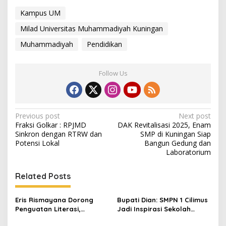
Kampus UM
Milad Universitas Muhammadiyah Kuningan
Muhammadiyah
Pendidikan
Follow Us
Post
Previous post
Next post
Fraksi Golkar : RPJMD
DAK Revitalisasi 2025, Enam
navigation
Sinkron dengan RTRW dan
SMP di Kuningan Siap
Potensi Lokal
Bangun Gedung dan
Laboratorium
Related Posts
Eris Rismayana Dorong
Bupati Dian: SMPN 1 Cilimus
Penguatan Literasi,
Jadi Inspirasi Sekolah
Resmikan TBM Bersama
Unggul, Dies Natalis ke-70