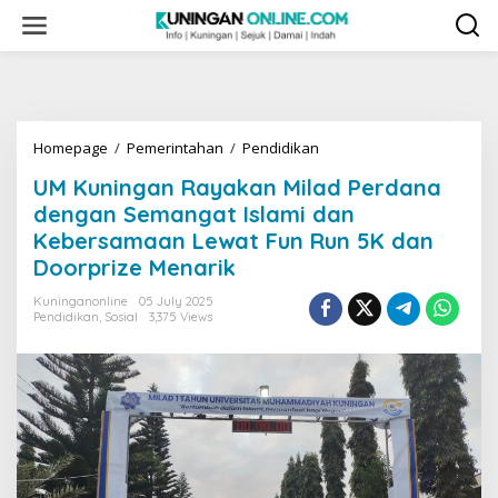
Skip
to
content
UM
Homepage
/
Pemerintahan
/
Pendidikan
Kuningan
UM Kuningan Rayakan Milad Perdana
Rayakan
Milad
dengan Semangat Islami dan
Perdana
Kebersamaan Lewat Fun Run 5K dan
dengan
Doorprize Menarik
Semangat
Islami
Kuninganonline
05 July 2025
dan
Pendidikan
,
Sosial
3,375 Views
Kebersamaan
Lewat
Fun
Run
5K
dan
Doorprize
Menarik