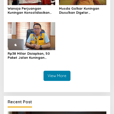
Wanoja Perjuangan
Musda Golkar Kuningan
Kuningan Konsolidasikan
Diusulkan Digelar
Organisasi, Dukung
September 2026, Panitia
Kegiatan Positif Generasi
Mulai Matangkan Persiapan
Muda
Rp38 Miliar Disiapkan, 50
Paket Jalan Kuningan
Ditarget Tangani 22
Kilometer
View More
Recent Post