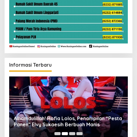
Informasi Terbaru
Alhamdulillah! Rofia Lolos, Penampilan “Pesta
D
Panen” Elvy Sukaesih Berbuah Manis
K
D