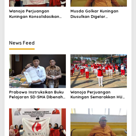
Wanoja Perjuangan
Musda Golkar Kuningan
Kuningan Konsolidasikan
Diusulkan Digelar
Organisasi, Dukung
September 2026, Panitia
Kegiatan Positif Generasi
Mulai Matangkan Persiapan
Muda
News Feed
Prabowo Instruksikan Buku
Wanoja Perjuangan
Pelajaran SD-SMA Dibenahi,
Kuningan Semarakkan HUT
Jadikan Negara ASEAN
ke-8 RI, Indah Nur Aliah:
sebagai Referensi
Perempuan Harus Sehat
dan Berdaya