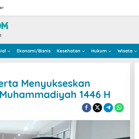
er
ial
Ekonomi/Bisnis
Kesehatan
Hukum
Wisata
an
Serta Menyukseskan
Muhammadiyah 1446 H
kseskan
r
han
madiyah