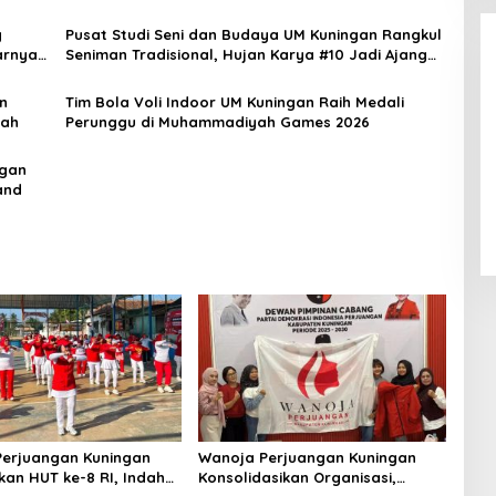
g
Pusat Studi Seni dan Budaya UM Kuningan Rangkul
arnya
Seniman Tradisional, Hujan Karya #10 Jadi Ajang
Silaturahmi Sanggar Seni
n
Tim Bola Voli Indoor UM Kuningan Raih Medali
rah
Perunggu di Muhammadiyah Games 2026
ngan
LPPL Kuningan Kian Melekat di
and
Hati Masyarakat, Dewas Dorong
Inovasi Penyiaran Digital
erjuangan Kuningan
Wanoja Perjuangan Kuningan
an HUT ke-8 RI, Indah
Konsolidasikan Organisasi,