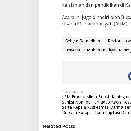
keislaman dan pendidikan di 
Acara ini juga dihadiri oleh Bu
Usaha Muhammadiyah (AUM), s
Gebyar Ramadhan
Rektor Uni
Universitas Muhammadiyah Kunin
Post
Previous post
LSM Frontal Minta Bupati Kuningan 
navigation
Sanksi Non Job Terhadap Kadis Kes
Serta Kepala Puskesmas Darma Ter
Dugaan Korupsi Dana Kapitasi Dan
Related Posts