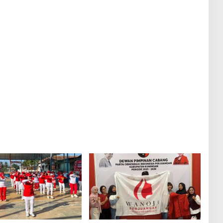
h: Perempuan Harus
Dukung Kegiatan Positif Generasi
an Berdaya
Muda