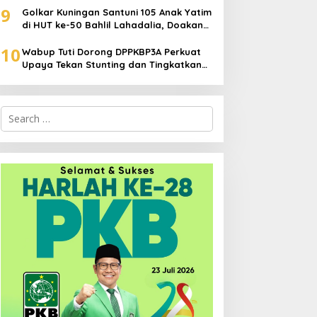
9
Golkar Kuningan Santuni 105 Anak Yatim
di HUT ke-50 Bahlil Lahadalia, Doakan
Partai Semakin Berjaya
10
Wabup Tuti Dorong DPPKBP3A Perkuat
Upaya Tekan Stunting dan Tingkatkan
Kesejahteraan Keluarga
Search
for: