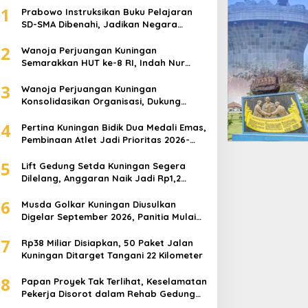
1
Prabowo Instruksikan Buku Pelajaran
SD-SMA Dibenahi, Jadikan Negara
ASEAN sebagai Referensi
2
Wanoja Perjuangan Kuningan
Semarakkan HUT ke-8 RI, Indah Nur
Aliah: Perempuan Harus Sehat dan
3
Berdaya
Wanoja Perjuangan Kuningan
Konsolidasikan Organisasi, Dukung
Kegiatan Positif Generasi Muda
4
Pertina Kuningan Bidik Dua Medali Emas,
Pembinaan Atlet Jadi Prioritas 2026-
2030
5
Lift Gedung Setda Kuningan Segera
Dilelang, Anggaran Naik Jadi Rp1,2
Miliar
6
Musda Golkar Kuningan Diusulkan
Digelar September 2026, Panitia Mulai
Matangkan Persiapan
7
Rp38 Miliar Disiapkan, 50 Paket Jalan
Kuningan Ditarget Tangani 22 Kilometer
8
Papan Proyek Tak Terlihat, Keselamatan
Pekerja Disorot dalam Rehab Gedung
DPRD Kuningan