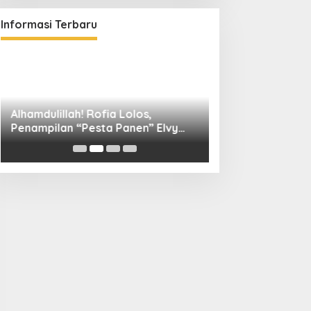
Informasi Terbaru
Alhamdulillah! Rofia Lolos,
Diskominfo Kuni
Penampilan “Pesta Panen” Elvy
Bangun Kolaboras
Sukaesih Berbuah Manis
Digital hingga D