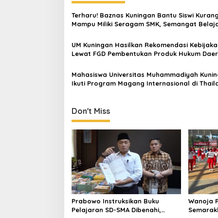
Terharu! Baznas Kuningan Bantu Siswi Kuran
Mampu Miliki Seragam SMK, Semangat Belaj
Tak Pernah Padam
UM Kuningan Hasilkan Rekomendasi Kebijaka
Lewat FGD Pembentukan Produk Hukum Dae
Mahasiswa Universitas Muhammadiyah Kuni
Ikuti Program Magang Internasional di Thail
Don't Miss
Prabowo Instruksikan Buku
Wanoja P
Pelajaran SD-SMA Dibenahi,
Semarakk