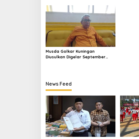
Jadikan Negara ASEAN sebagai
Nur Alia
Referensi
Sehat d
Musda Golkar Kuningan
Diusulkan Digelar September
2026, Panitia Mulai Matangkan
Persiapan
News Feed