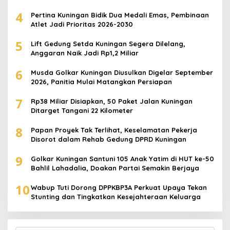
4
Pertina Kuningan Bidik Dua Medali Emas, Pembinaan
Atlet Jadi Prioritas 2026-2030
5
Lift Gedung Setda Kuningan Segera Dilelang,
Anggaran Naik Jadi Rp1,2 Miliar
6
Musda Golkar Kuningan Diusulkan Digelar September
2026, Panitia Mulai Matangkan Persiapan
7
Rp38 Miliar Disiapkan, 50 Paket Jalan Kuningan
Ditarget Tangani 22 Kilometer
8
Papan Proyek Tak Terlihat, Keselamatan Pekerja
Disorot dalam Rehab Gedung DPRD Kuningan
9
Golkar Kuningan Santuni 105 Anak Yatim di HUT ke-50
Bahlil Lahadalia, Doakan Partai Semakin Berjaya
10
Wabup Tuti Dorong DPPKBP3A Perkuat Upaya Tekan
Stunting dan Tingkatkan Kesejahteraan Keluarga