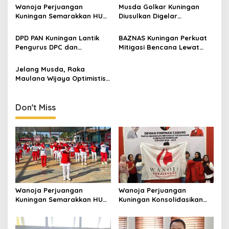
Wanoja Perjuangan
Musda Golkar Kuningan
Kuningan Semarakkan HUT
Diusulkan Digelar
ke-8 RI, Indah Nur Aliah:
September 2026, Panitia
Perempuan Harus Sehat
Mulai Matangkan Persiapan
DPD PAN Kuningan Lantik
BAZNAS Kuningan Perkuat
dan Berdaya
Pengurus DPC dan
Mitigasi Bencana Lewat
Relawan, Targetkan
Program KATANA di
Minimal Satu Dapil Satu
Sangkanherang
Jelang Musda, Raka
Kursi
Maulana Wijaya Optimistis
Asep Kembali Pimpin DPD
Golkar Kuningan
Don't Miss
Wanoja Perjuangan
Wanoja Perjuangan
Kuningan Semarakkan HUT
Kuningan Konsolidasikan
ke-8 RI, Indah Nur Aliah:
Organisasi, Dukung
Perempuan Harus Sehat
Kegiatan Positif Generasi
dan Berdaya
Muda