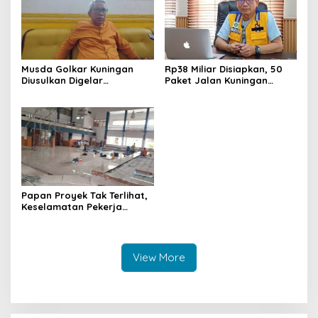
Musda Golkar Kuningan
Rp38 Miliar Disiapkan, 50
Diusulkan Digelar
Paket Jalan Kuningan
September 2026, Panitia
Ditarget Tangani 22
Mulai Matangkan Persiapan
Kilometer
Papan Proyek Tak Terlihat,
Keselamatan Pekerja
Disorot dalam Rehab
Gedung DPRD Kuningan
View More