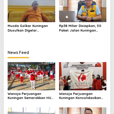
Musda Golkar Kuningan
Rp38 Miliar Disiapkan, 50
Diusulkan Digelar
Paket Jalan Kuningan
September 2026, Panitia
Ditarget Tangani 22
Mulai Matangkan Persiapan
Kilometer
News Feed
Wanoja Perjuangan
Wanoja Perjuangan
Kuningan Semarakkan HUT
Kuningan Konsolidasikan
ke-8 RI, Indah Nur Aliah:
Organisasi, Dukung
Perempuan Harus Sehat
Kegiatan Positif Generasi
dan Berdaya
Muda