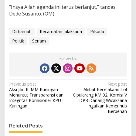
“Insya Allah agenda ini terus berlanjut,” tandas
Dede Susanto. (OM)
Dirhamati
Kecamatan Jalaksana
Pilkada
Politik
Senam
Follow Us
Post
Previous post
Next post
Aksi Jilid II IMM Kuningan
Akibat Kecelakaan Tol
navigation
Menuntut Transparansi dan
Cipularang KM 92, Komisi V
Integritas Komisioner KPU
DPR Danang Wicaksana
Kuningan
Ingatkan Kemenhub
Berbenah
Related Posts