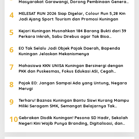
Masyarakat Garawangi, Dorong Pembinaan Generasi
Muda
4
MELESAT RUN 2026 Siap Digelar, Colour Run 5,28 Km
Jadi Ajang Sport Tourism dan Promosi Kuningan
5
Kejari Kuningan Musnahkan 184 Barang Bukti dari 39
Perkara Inkrah, Sabu Direbus agar Tak Bisa
Digunakan Lagi
6
EO Tak Selalu Jadi Objek Pajak Daerah, Bapenda
Kuningan Jelaskan Mekanismenya
7
Mahasiswa KKN UNISA Kuningan Bersinergi dengan
PKK dan Puskesmas, Fokus Edukasi ASI, Cegah
Stunting hingga Perawatan Lansia
8
Pajak EO: Jangan Sampai Ada yang Untung, Negara
Merugi
9
Terharu! Baznas Kuningan Bantu Siswi Kurang Mampu
Miliki Seragam SMK, Semangat Belajarnya Tak
Pernah Padam
10
Gebrakan Disdik Kuningan! Pesona SD Hadir, Sekolah
Negeri Kini Wajib Punya Branding, Digitalisasi, dan
Robotika