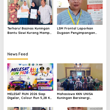
ASI, Cegah Stunting hingga
Perawatan Lansia
Terharu! Baznas Kuningan
LSM Frontal Laporkan
Bantu Siswi Kurang Mampu
Dugaan Penyimpangan
Miliki Seragam SMK,
Dana GU Disdik Rp3,1 Miliar
Semangat Belajarnya Tak
ke KPK, Uha: APBD Bukan
Pernah Padam
Dana Talangan Pejabat
News Feed
MELESAT RUN 2026 Siap
Mahasiswa KKN UNISA
Digelar, Colour Run 5,28 Km
Kuningan Bersinergi
Jadi Ajang Sport Tourism
dengan PKK dan
dan Promosi Kuningan
Puskesmas, Fokus Edukasi
ASI, Cegah Stunting hingga