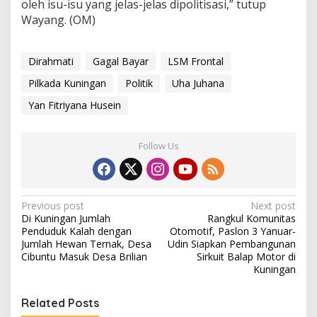
oleh isu-isu yang jelas-jelas dipolitisasi,” tutup
Wayang. (OM)
Dirahmati
Gagal Bayar
LSM Frontal
Pilkada Kuningan
Politik
Uha Juhana
Yan Fitriyana Husein
Follow Us
Post
Previous post
Next post
Di Kuningan Jumlah
Rangkul Komunitas
navigation
Penduduk Kalah dengan
Otomotif, Paslon 3 Yanuar-
Jumlah Hewan Ternak, Desa
Udin Siapkan Pembangunan
Cibuntu Masuk Desa Brilian
Sirkuit Balap Motor di
Kuningan
Related Posts