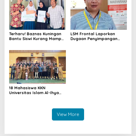
Perawatan Lansia
Terharu! Baznas Kuningan
LSM Frontal Laporkan
Bantu Siswi Kurang Mampu
Dugaan Penyimpangan
Miliki Seragam SMK,
Dana GU Disdik Rp3,1 Miliar
Semangat Belajarnya Tak
ke KPK, Uha: APBD Bukan
Pernah Padam
Dana Talangan Pejabat
18 Mahasiswa KKN
Universitas Islam Al-Ihya
Kuningan Mulai Mengabdi di
Desa Linggamekar,
Ditandai Pemasangan Vest
View More