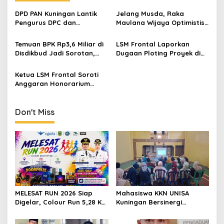
DPD PAN Kuningan Lantik
Jelang Musda, Raka
Pengurus DPC dan
Maulana Wijaya Optimistis
Relawan, Targetkan
Asep Kembali Pimpin DPD
Minimal Satu Dapil Satu
Golkar Kuningan
Temuan BPK Rp3,6 Miliar di
LSM Frontal Laporkan
Kursi
Disdikbud Jadi Sorotan,
Dugaan Ploting Proyek di
Ketua LSM Frontal Kaitkan
Seluruh OPD, Eks Ajudan
dengan Evaluasi JPT
Sekda Disorot
Ketua LSM Frontal Soroti
Pemkab Kuningan
Anggaran Honorarium
Rp9,4 Miliar dalam APBD
Kuningan 2026
Don't Miss
MELESAT RUN 2026 Siap
Mahasiswa KKN UNISA
Digelar, Colour Run 5,28 Km
Kuningan Bersinergi
Jadi Ajang Sport Tourism
dengan PKK dan
dan Promosi Kuningan
Puskesmas, Fokus Edukasi