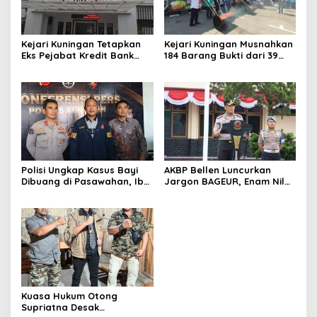
Kejari Kuningan Tetapkan
Kejari Kuningan Musnahkan
Eks Pejabat Kredit Bank
184 Barang Bukti dari 39
BUMN Jadi Tersangka
Perkara Inkrah, Sabu
Korupsi, Negara Rugi
Direbus agar Tak Bisa
Rp529 Juta
Digunakan Lagi
Polisi Ungkap Kasus Bayi
AKBP Bellen Luncurkan
Dibuang di Pasawahan, Ibu
Jargon BAGEUR, Enam Nilai
Kandung Berusia 19 Tahun
Jadi Pegangan Seluruh
Jadi Tersangka
Personel Polres Kuningan
Kuasa Hukum Otong
Supriatna Desak