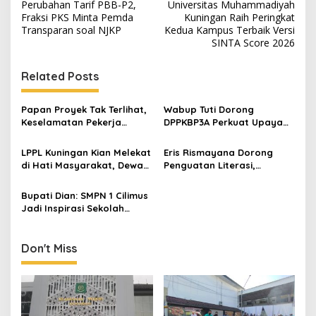
Perubahan Tarif PBB-P2,
Universitas Muhammadiyah
navigation
Fraksi PKS Minta Pemda
Kuningan Raih Peringkat
Transparan soal NJKP
Kedua Kampus Terbaik Versi
SINTA Score 2026
Related Posts
Papan Proyek Tak Terlihat,
Wabup Tuti Dorong
Keselamatan Pekerja
DPPKBP3A Perkuat Upaya
Disorot dalam Rehab
Tekan Stunting dan
Gedung DPRD Kuningan
Tingkatkan Kesejahteraan
LPPL Kuningan Kian Melekat
Eris Rismayana Dorong
Keluarga
di Hati Masyarakat, Dewas
Penguatan Literasi,
Dorong Inovasi Penyiaran
Resmikan TBM Bersama
Digital
KKN UIN Sunan Kalijaga di
Bupati Dian: SMPN 1 Cilimus
Sagaranten
Jadi Inspirasi Sekolah
Unggul, Dies Natalis ke-70
Momentum Cetak Generasi
Emas
Don't Miss