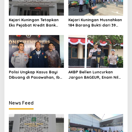
Kejari Kuningan Tetapkan
Kejari Kuningan Musnahkan
Eks Pejabat Kredit Bank
184 Barang Bukti dari 39
BUMN Jadi Tersangka
Perkara Inkrah, Sabu
Korupsi, Negara Rugi
Direbus agar Tak Bisa
Rp529 Juta
Digunakan Lagi
Polisi Ungkap Kasus Bayi
AKBP Bellen Luncurkan
Dibuang di Pasawahan, Ibu
Jargon BAGEUR, Enam Nilai
Kandung Berusia 19 Tahun
Jadi Pegangan Seluruh
Jadi Tersangka
Personel Polres Kuningan
News Feed