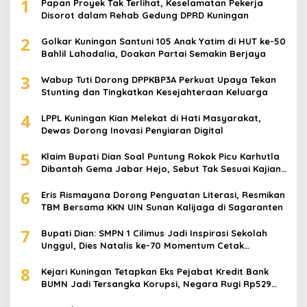
1
Papan Proyek Tak Terlihat, Keselamatan Pekerja
Disorot dalam Rehab Gedung DPRD Kuningan
2
Golkar Kuningan Santuni 105 Anak Yatim di HUT ke-50
Bahlil Lahadalia, Doakan Partai Semakin Berjaya
3
Wabup Tuti Dorong DPPKBP3A Perkuat Upaya Tekan
Stunting dan Tingkatkan Kesejahteraan Keluarga
4
LPPL Kuningan Kian Melekat di Hati Masyarakat,
Dewas Dorong Inovasi Penyiaran Digital
5
Klaim Bupati Dian Soal Puntung Rokok Picu Karhutla
Dibantah Gema Jabar Hejo, Sebut Tak Sesuai Kajian
Ilmiah
6
Eris Rismayana Dorong Penguatan Literasi, Resmikan
TBM Bersama KKN UIN Sunan Kalijaga di Sagaranten
7
Bupati Dian: SMPN 1 Cilimus Jadi Inspirasi Sekolah
Unggul, Dies Natalis ke-70 Momentum Cetak
Generasi Emas
8
Kejari Kuningan Tetapkan Eks Pejabat Kredit Bank
BUMN Jadi Tersangka Korupsi, Negara Rugi Rp529
Juta