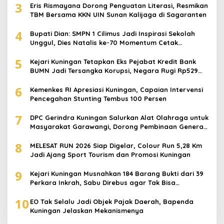
3
Eris Rismayana Dorong Penguatan Literasi, Resmikan
TBM Bersama KKN UIN Sunan Kalijaga di Sagaranten
4
Bupati Dian: SMPN 1 Cilimus Jadi Inspirasi Sekolah
Unggul, Dies Natalis ke-70 Momentum Cetak
Generasi Emas
5
Kejari Kuningan Tetapkan Eks Pejabat Kredit Bank
BUMN Jadi Tersangka Korupsi, Negara Rugi Rp529
Juta
6
Kemenkes RI Apresiasi Kuningan, Capaian Intervensi
Pencegahan Stunting Tembus 100 Persen
7
DPC Gerindra Kuningan Salurkan Alat Olahraga untuk
Masyarakat Garawangi, Dorong Pembinaan Generasi
Muda
8
MELESAT RUN 2026 Siap Digelar, Colour Run 5,28 Km
Jadi Ajang Sport Tourism dan Promosi Kuningan
9
Kejari Kuningan Musnahkan 184 Barang Bukti dari 39
Perkara Inkrah, Sabu Direbus agar Tak Bisa
Digunakan Lagi
10
EO Tak Selalu Jadi Objek Pajak Daerah, Bapenda
Kuningan Jelaskan Mekanismenya