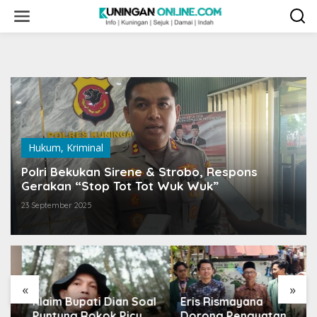
Skip
to
content
Hukum
,
Kriminal
Polri Bekukan Sirene & Strobo, Respons
Gerakan “Stop Tot Tot Wuk Wuk”
23 September 2025
«
»
Klaim Bupati Dian Soal
Eris Rismayana
Puntung Rokok Picu
Dorong Penguatan