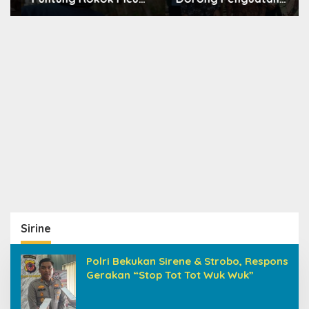
Karhutla Dibantah
Literasi, Resmikan
Gema Jabar Hejo,
TBM Bersama KKN UIN
Sebut Tak Sesuai
Sunan Kalijaga di
Kajian Ilmiah
Sagaranten
Sirine
Polri Bekukan Sirene & Strobo, Respons
Gerakan “Stop Tot Tot Wuk Wuk”