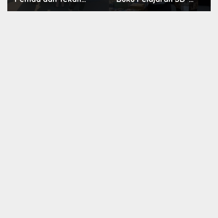
Inflasi, Perumda Aneka
SMA Dibenahi, Jadikan
Usaha Hadirkan
Negara ASEAN
Pangan Berkualitas
sebagai Referensi
Harga Terjangkau