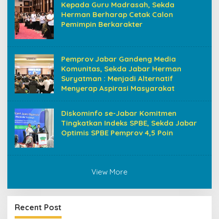
Kepada Guru Madrasah, Sekda
Herman Berharap Cetak Calon
Pemimpin Berkarakter
Pemprov Jabar Gandeng Media
Komunitas, Sekda Jabar Herman
Suryatman : Menjadi Alternatif
Menyerap Aspirasi Masyarakat
Diskominfo se-Jabar Komitmen
Tingkatkan Indeks SPBE, Sekda Jabar
Optimis SPBE Pemprov 4,5 Poin
View More
Recent Post