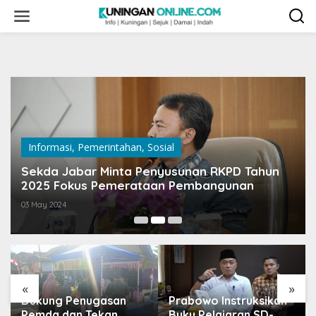
Skip
to
content
Informasi
,
Pemerintahan
,
Sosial
Sekda Jabar Minta Penyusunan RKPD Tahun
2025 Fokus Pemerataan Pembangunan
03 May 2024
«
»
Dukung Penugasan
Prabowo Instruksikan
Pemda dan Tekan
Buku Pelajaran SD-