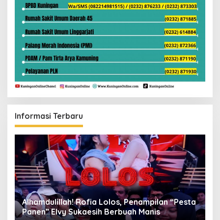
Informasi Terbaru
Alhamdulillah! Rofia Lolos, Penampilan “Pesta
D
Panen” Elvy Sukaesih Berbuah Manis
K